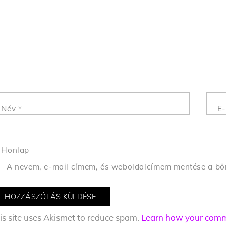
Név
*
E-
Honlap
A nevem, e-mail címem, és weboldalcímem mentése a b
is site uses Akismet to reduce spam.
Learn how your comme