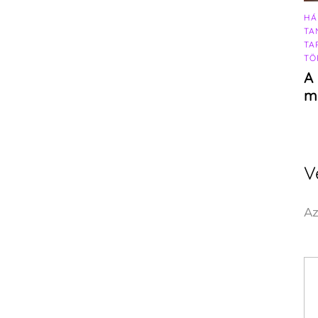
HÁ
TA
TA
TÖ
A 
m
V
Az