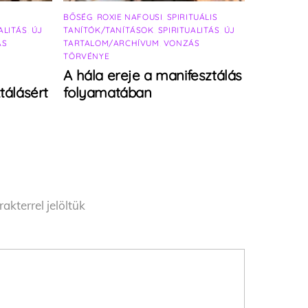
BŐSÉG
,
ROXIE NAFOUSI
,
SPIRITUÁLIS
ALITÁS
,
ÚJ
TANÍTÓK/TANÍTÁSOK
,
SPIRITUALITÁS
,
ÚJ
ÁS
TARTALOM/ARCHÍVUM
,
VONZÁS
TÖRVÉNYE
A hála ereje a manifesztálás
tálásért
folyamatában
akterrel jelöltük