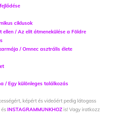
fejlődése
mikus ciklusok
ellen / Az elit átmenekülése a Földre
és
karmája / Omnec asztrális élete
et
 / Egy különleges találkozás
kességért, képért és videóért pedig látogass
Z
és
INSTAGRAMMUNKHOZ
is! Vagy iratkozz