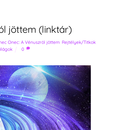
 jöttem (linktár)
ec Onec: A Vénuszról jöttem
,
Rejtélyek/Titkok
,
ilágok
0