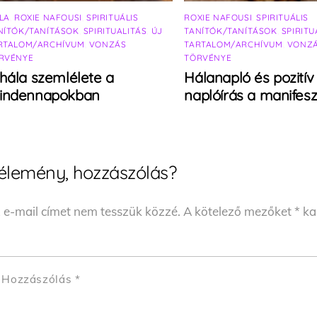
LA
,
ROXIE NAFOUSI
,
SPIRITUÁLIS
ROXIE NAFOUSI
,
SPIRITUÁLIS
NÍTÓK/TANÍTÁSOK
,
SPIRITUALITÁS
,
ÚJ
TANÍTÓK/TANÍTÁSOK
,
SPIRITU
RTALOM/ARCHÍVUM
,
VONZÁS
TARTALOM/ARCHÍVUM
,
VONZ
RVÉNYE
TÖRVÉNYE
hála szemlélete a
Hálanapló és pozitív
indennapokban
naplóírás a manifesz
élemény, hozzászólás?
 e-mail címet nem tesszük közzé.
A kötelező mezőket
*
kar
Hozzászólás
*