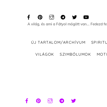
Skip
to
content
A világ, és ami a Fátyol mögött van... Fedezd f
ÚJ TARTALOM/ARCHÍVUM
SPIRIT
VILÁGOK
SZIMBÓLUMOK
MOT