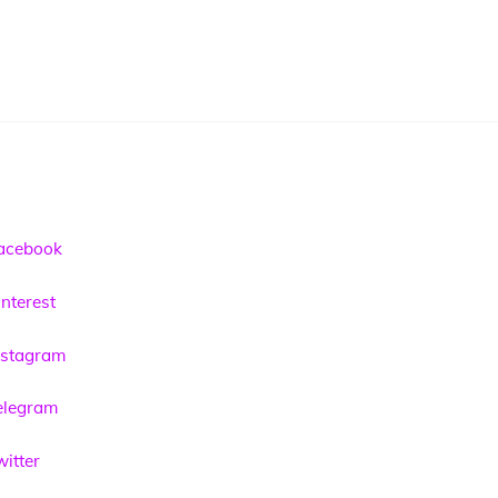
acebook
nterest
nstagram
elegram
itter