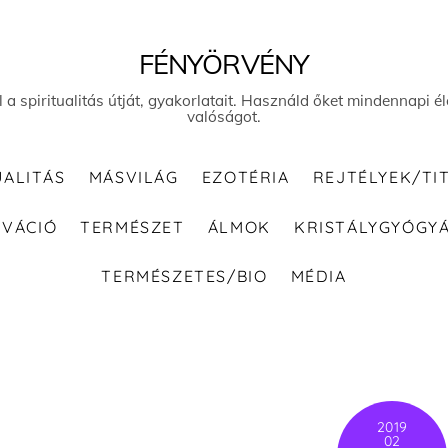
FÉNYÖRVÉNY
el a spiritualitás útját, gyakorlatait. Használd őket mindennapi
valóságot.
UALITÁS
MÁSVILÁG
EZOTÉRIA
REJTÉLYEK/TI
IVÁCIÓ
TERMÉSZET
ÁLMOK
KRISTÁLYGYÓGY
TERMÉSZETES/BIO
MÉDIA
2019
02