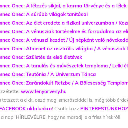
nec Onec: A létezés síkjai, a karma törvénye és a lélek 
nec Onec: A sűrűbb világok tanításai
nec Onec: Az élet eredete a fizikai univerzumban / Koz
nec Onec: A vénusziak történelme és forradalma az elit 
nec Onec: A vénuszi kezdet / Új népként való növeked
nec Onec: Átmenet az asztrális világba / A vénusziak 
nec Onec: Születés és első életévek
nec Onec: A tanulás és művészetek temploma / Lelki él
nec Onec: Teutónia / A Univerzum Tánca
nec Onec: Zarándokút Retzbe / A Bölcsesség Temploma
zzétette:
www.fenyorveny.hu
 tetszett a cikk, oszd meg ismerőseiddel is, még több érde
FACEBOOK oldalunkra
! Csatlakozz
PINTERESTÜNKHÖ
l a napi
HÍRLEVÉLRE
, hogy ne maradj le a friss hírekről!