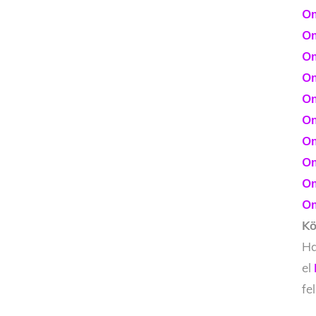
Om
Om
Om
Om
Om
Om
Om
Om
Om
Om
Kö
Ha
el
fe