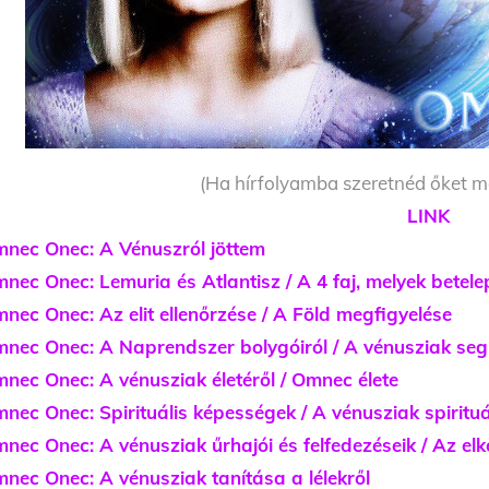
(Ha hírfolyamba szeretnéd őket me
LINK
nec Onec: A Vénuszról jöttem
mnec Onec:
Lemuria és Atlantisz / A 4 faj, melyek betele
nec Onec: Az elit ellenőrzése / A Föld megfigyelése
nec Onec: A Naprendszer bolygóiról / A vénusziak seg
nec Onec: A vénusziak életéről / Omnec élete
nec Onec: Spirituális képességek / A vénusziak spirituál
nec Onec: A vénusziak űrhajói és felfedezéseik / Az elk
nec Onec: A vénusziak tanítása a lélekről