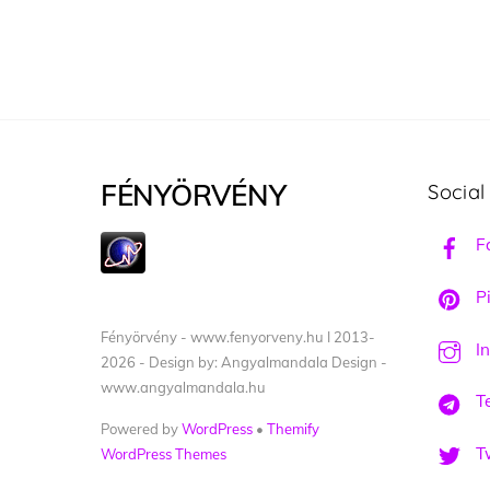
FÉNYÖRVÉNY
Social
F
Pi
Fényörvény - www.fenyorveny.hu I 2013-
I
2026 - Design by: Angyalmandala Design -
www.angyalmandala.hu
T
Powered by
WordPress
•
Themify
Tw
WordPress Themes