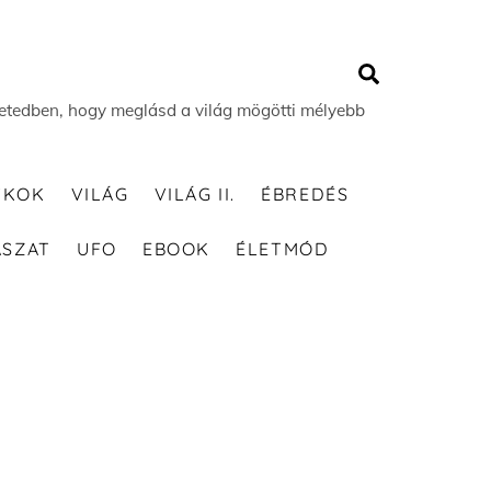
Search
 életedben, hogy meglásd a világ mögötti mélyebb
TKOK
VILÁG
VILÁG II.
ÉBREDÉS
ÁSZAT
UFO
EBOOK
ÉLETMÓD