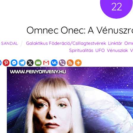
22
Omnec Onec: A Vénuszról
Galaktikus Föderáció/Csillagtestvérek
,
Linktár
,
Omn
SANDAL
Spiritualitás
,
UFO
,
Vénusziak
,
V