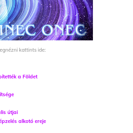
gnézni kattints ide:
pítették a Földet
ítsége
is útjai
épzelés alkotó ereje