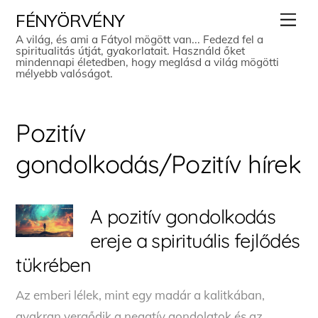
Skip
Men
FÉNYÖRVÉNY
to
A világ, és ami a Fátyol mögött van... Fedezd fel a
spiritualitás útját, gyakorlatait. Használd őket
content
mindennapi életedben, hogy meglásd a világ mögötti
mélyebb valóságot.
Pozitív
gondolkodás/Pozitív hírek
A pozitív gondolkodás
ereje a spirituális fejlődés
tükrében
Az emberi lélek, mint egy madár a kalitkában,
gyakran vergődik a negatív gondolatok és az