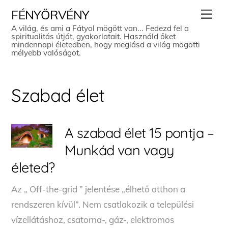
Skip
Men
FÉNYÖRVÉNY
to
A világ, és ami a Fátyol mögött van... Fedezd fel a
spiritualitás útját, gyakorlatait. Használd őket
content
mindennapi életedben, hogy meglásd a világ mögötti
mélyebb valóságot.
Szabad élet
A szabad élet 15 pontja –
Munkád van vagy
életed?
Az „ Off-the-grid ” jelentése „élhető otthon a
rendszeren kívül”. Nem csatlakozik a települési
vízellátáshoz, csatorna-, gáz-, elektromos