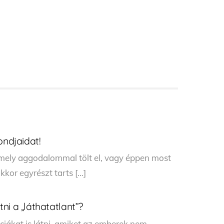
ondjaidat!
 mely aggodalommal tölt el, vagy éppen most
kkor egyrészt tarts […]
ni a „láthatatlant”?
ciákat is látni, amiket az emberek nem