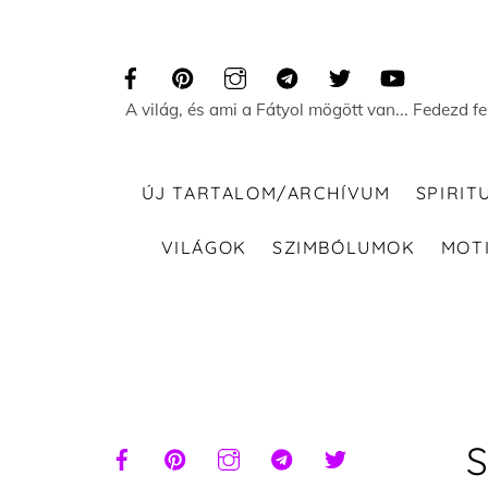
Skip
to
content
A világ, és ami a Fátyol mögött van... Fedezd f
ÚJ TARTALOM/ARCHÍVUM
SPIRIT
VILÁGOK
SZIMBÓLUMOK
MOT
S