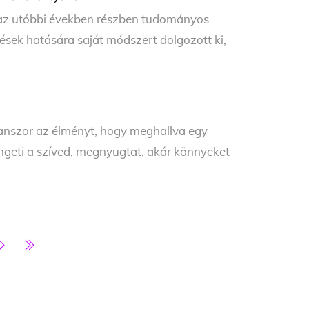
az utóbbi években részben tudományos
rések hatására saját módszert dolgozott ki,
lanszor az élményt, hogy meghallva egy
geti a szíved, megnyugtat, akár könnyeket