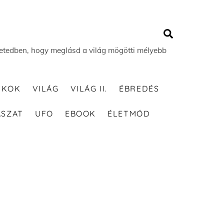
Search
 életedben, hogy meglásd a világ mögötti mélyebb
TKOK
VILÁG
VILÁG II.
ÉBREDÉS
ÁSZAT
UFO
EBOOK
ÉLETMÓD