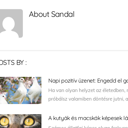
About
Sandal
OSTS BY :
Napi pozitív üzenet: Engedd el g
Ha van olyan helyzet az életedben,
próbálsz valamiben döntésre jutni, a
A kutyák és macskák képesek lát
Számos állatfaj képes olyan frekven