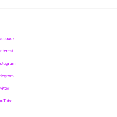
acebook
nterest
nstagram
elegram
itter
ouTube