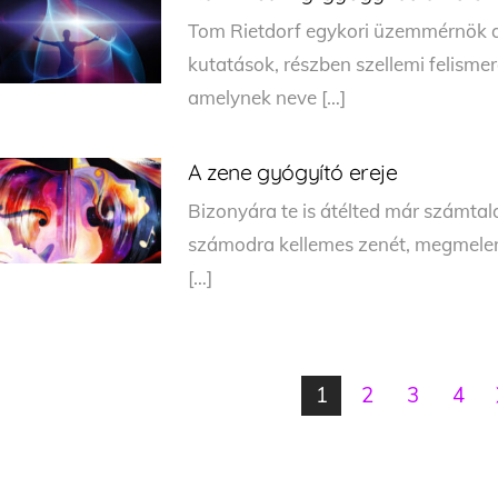
Tom Rietdorf egykori üzemmérnök 
kutatások, részben szellemi felisme
amelynek neve […]
A zene gyógyító ereje
Bizonyára te is átélted már számta
számodra kellemes zenét, megmelen
[…]
1
2
3
4