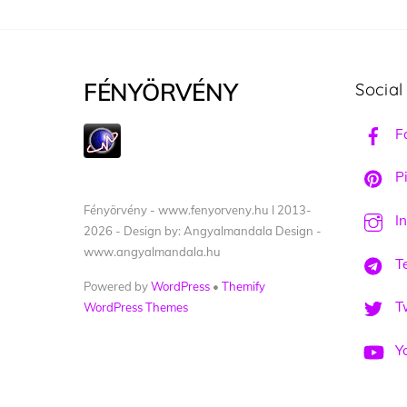
FÉNYÖRVÉNY
Social
F
Pi
Fényörvény - www.fenyorveny.hu I 2013-
I
2026 - Design by: Angyalmandala Design -
www.angyalmandala.hu
T
Powered by
WordPress
•
Themify
Tw
WordPress Themes
Y