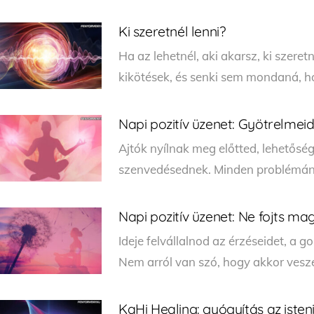
Ki szeretnél lenni?
Ha az lehetnél, aki akarsz, ki szere
kikötések, és senki sem mondaná, h
Napi pozitív üzenet: Gyötrelmei
Ajtók nyílnak meg előtted, lehetősé
szenvedésednek. Minden problémánk
Napi pozitív üzenet: Ne fojts m
Ideje felvállalnod az érzéseidet, a g
Nem arról van szó, hogy akkor vesze
KaHi Healing: gyógyítás az isten