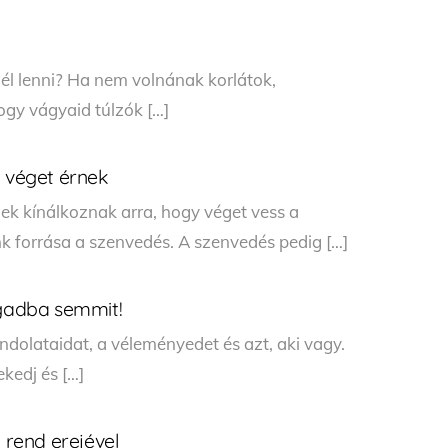
tnél lenni? Ha nem volnának korlátok,
ogy vágyaid túlzók […]
d véget érnek
gek kínálkoznak arra, hogy véget vess a
 forrása a szenvedés. A szenvedés pedig […]
agadba semmit!
ondolataidat, a véleményedet és azt, aki vagy.
kedj és […]
i rend erejével