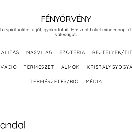
FÉNYÖRVÉNY
el a spiritualitás útját, gyakorlatait. Használd őket mindennapi
valóságot.
UALITÁS
MÁSVILÁG
EZOTÉRIA
REJTÉLYEK/TI
IVÁCIÓ
TERMÉSZET
ÁLMOK
KRISTÁLYGYÓGY
TERMÉSZETES/BIO
MÉDIA
andal