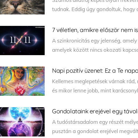
tudnak. Eddig úgy gondoltuk, hogy 
7 véletlen, amikre először nem is 
A szinkronicitás egy jelenség, amely
amelyek között nincs okozati kapcsol
Napi pozitív üzenet: Ez a Te nap
Kellemes meglepetések várnak rád, m
és mikor lenne jobb, mint karácsonyk
Gondolataink erejével egy távol
A tudóstársadalom egy részét mély
pusztán a gondolat erejével megvál