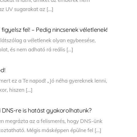
az UV sugarakat az […]
figyelsz fel! – Pedig nincsenek véletlenek!
 látszólag a véletlenek olyan egybeesése,
at, és nem adható rá reális […]
od!
ert ez a Te napod! „Jó néha gyereknek lenni,
or, hiszen […]
i DNS-re is hatást gyakorolhatunk?
en megrázta az a felismerés, hogy DNS-ünk
toztatható. Mégis másképpen épülne fel […]