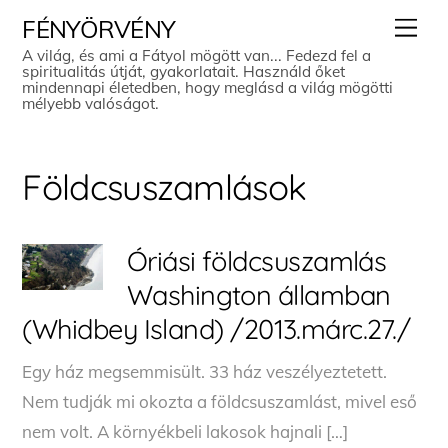
Skip
Men
FÉNYÖRVÉNY
to
A világ, és ami a Fátyol mögött van... Fedezd fel a
spiritualitás útját, gyakorlatait. Használd őket
content
mindennapi életedben, hogy meglásd a világ mögötti
mélyebb valóságot.
Földcsuszamlások
Óriási földcsuszamlás
Washington államban
(Whidbey Island) /2013.márc.27./
Egy ház megsemmisült. 33 ház veszélyeztetett.
Nem tudják mi okozta a földcsuszamlást, mivel eső
nem volt. A környékbeli lakosok hajnali […]