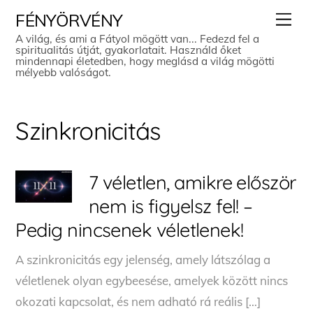
Skip
Men
FÉNYÖRVÉNY
to
A világ, és ami a Fátyol mögött van... Fedezd fel a
spiritualitás útját, gyakorlatait. Használd őket
content
mindennapi életedben, hogy meglásd a világ mögötti
mélyebb valóságot.
Szinkronicitás
7 véletlen, amikre először
nem is figyelsz fel! –
Pedig nincsenek véletlenek!
A szinkronicitás egy jelenség, amely látszólag a
véletlenek olyan egybeesése, amelyek között nincs
okozati kapcsolat, és nem adható rá reális […]