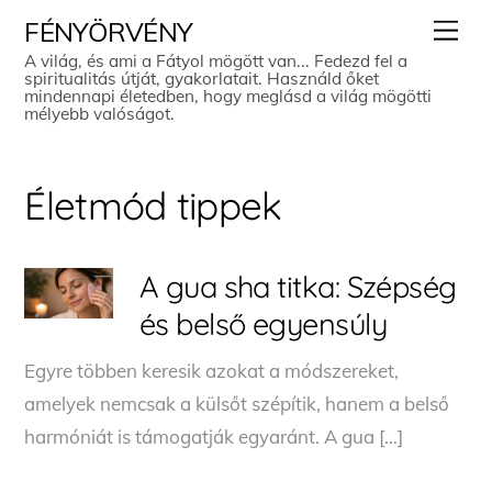
Skip
Men
FÉNYÖRVÉNY
to
A világ, és ami a Fátyol mögött van... Fedezd fel a
spiritualitás útját, gyakorlatait. Használd őket
content
mindennapi életedben, hogy meglásd a világ mögötti
mélyebb valóságot.
Életmód tippek
A gua sha titka: Szépség
és belső egyensúly
Egyre többen keresik azokat a módszereket,
amelyek nemcsak a külsőt szépítik, hanem a belső
harmóniát is támogatják egyaránt. A gua […]