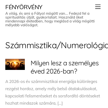
Skip
Men
FÉNYÖRVÉNY
to
A világ, és ami a Fátyol mögött van... Fedezd fel a
spiritualitás útját, gyakorlatait. Használd őket
content
mindennapi életedben, hogy meglásd a világ mögötti
mélyebb valóságot.
Számmisztika/Numerológi
Milyen lesz a személyes
éved 2026-ban?
A 2026-os év számmisztikai energiája különleges
rezgést hordoz, amely mély belső átalakulásokat,
kapcsolati felismeréseket és sorsfordító döntéseket
hozhat mindazok számára, […]