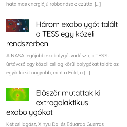
hatalmas energiájú robbanások; ezúttal […]
Három exobolygót talált
a TESS egy közeli
rendszerben
A NASA legújabb exobolygó-vadásza, a TESS-
űrtávcső egy közeli csillag körül bolygókat talált: az
egyik kicsit nagyobb, mint a Föld, a […]
Először mutattak ki
extragalaktikus
exobolygókat
Két csillagász, Xinyu Dai és Eduardo Guerras