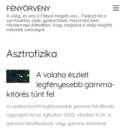
Skip
Men
FÉNYÖRVÉNY
to
A világ, és ami a Fátyol mögött van... Fedezd fel a
spiritualitás útját, gyakorlatait. Használd őket
content
mindennapi életedben, hogy meglásd a világ mögötti
mélyebb valóságot.
Asztrofizika
A valaha észlelt
legfényesebb gamma-
kitörés tűnt fel
A valaha észlelt legfényesebb gamma-felvillanás
ragyogott fel az égbolton 2022. október 9-én. A
gamma-felvillanások, vagy gamma-kitörések