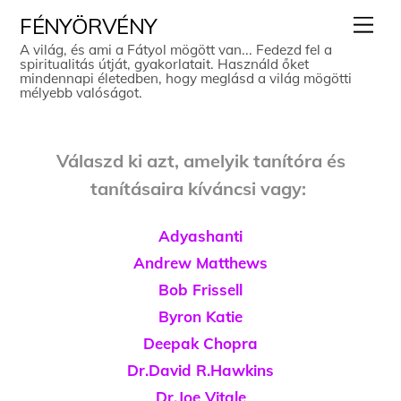
Skip
Men
FÉNYÖRVÉNY
to
A világ, és ami a Fátyol mögött van... Fedezd fel a
spiritualitás útját, gyakorlatait. Használd őket
content
mindennapi életedben, hogy meglásd a világ mögötti
mélyebb valóságot.
Válaszd ki azt, amelyik tanítóra és
tanításaira kíváncsi vagy:
Adyashanti
Andrew Matthews
Bob Frissell
Byron Katie
Deepak Chopra
Dr.David R.Hawkins
Dr.Joe Vitale