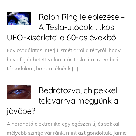
Ralph Ring leleplezése –
A Tesla-utódok titkos
UFO-kísérletei a 60-as évekből
Egy csodálatos interjú ismét arról a tényről, hogy
hova fejlődhetett volna már Tesla óta az emberi
társadalom, ha nem élnénk […]
Bedrótozva, chipekkel
televarrva megyünk a
jövőbe?
A hordható elektronika egy egészen új és sokkal
mélyebb szintje vár ránk, mint azt gondoltuk. Jamie