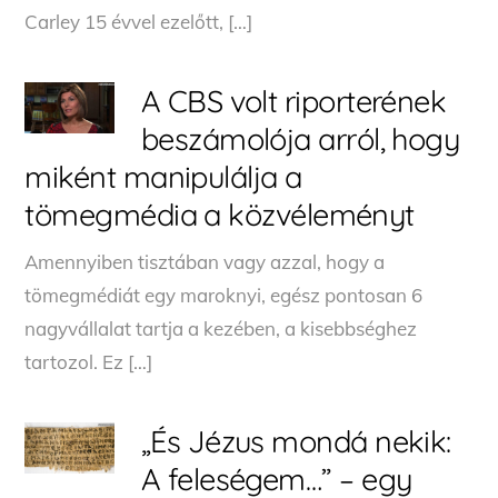
Carley 15 évvel ezelőtt, […]
A CBS volt riporterének
beszámolója arról, hogy
miként manipulálja a
tömegmédia a közvéleményt
Amennyiben tisztában vagy azzal, hogy a
tömegmédiát egy maroknyi, egész pontosan 6
nagyvállalat tartja a kezében, a kisebbséghez
tartozol. Ez […]
„És Jézus mondá nekik:
A feleségem…” – egy