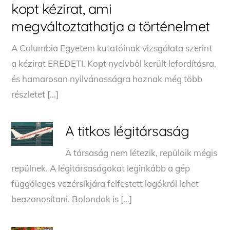
kopt kézirat, ami
megváltoztathatja a történelmet
A Columbia Egyetem kutatóinak vizsgálata szerint
a kézirat EREDETI. Kopt nyelvből került lefordításra,
és hamarosan nyilvánosságra hoznak még több
részletet […]
A titkos légitársaság
A társaság nem létezik, repülőik mégis
repülnek. A légitársaságokat leginkább a gép
függőleges vezérsíkjára felfestett logókról lehet
beazonosítani. Bolondok is […]