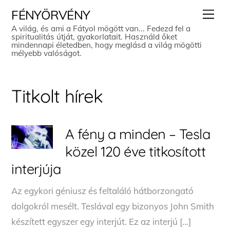
Skip
Men
FÉNYÖRVÉNY
to
A világ, és ami a Fátyol mögött van... Fedezd fel a
spiritualitás útját, gyakorlatait. Használd őket
content
mindennapi életedben, hogy meglásd a világ mögötti
mélyebb valóságot.
Titkolt hírek
A fény a minden – Tesla
közel 120 éve titkosított
interjúja
Az egykori géniusz és feltaláló hátborzongató
dolgokról mesélt. Teslával egy bizonyos John Smith
készített egyszer egy interjút. Ez az interjú […]