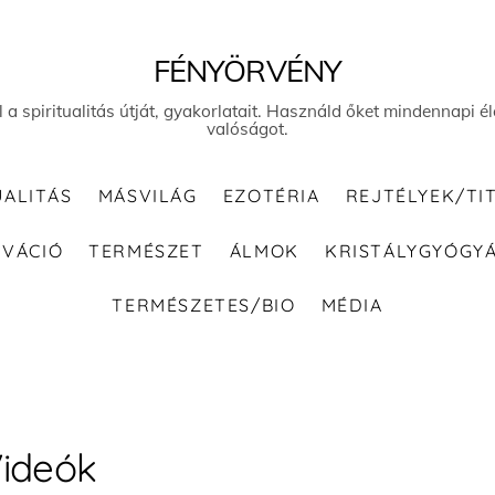
FÉNYÖRVÉNY
el a spiritualitás útját, gyakorlatait. Használd őket mindennapi
valóságot.
UALITÁS
MÁSVILÁG
EZOTÉRIA
REJTÉLYEK/TI
IVÁCIÓ
TERMÉSZET
ÁLMOK
KRISTÁLYGYÓGY
TERMÉSZETES/BIO
MÉDIA
ideók