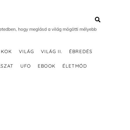
Search
 életedben, hogy meglásd a világ mögötti mélyebb
TKOK
VILÁG
VILÁG II.
ÉBREDÉS
ÁSZAT
UFO
EBOOK
ÉLETMÓD