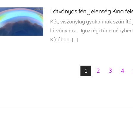
Látványos fényjelenség Kína fele
Két, viszonylag gyakorinak számító j
látványhoz. Igazi égi tüneményben 
Kínában. […]
1
2
3
4