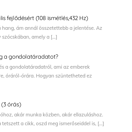
is fejlődésért (108 ismétlés,432 Hz)
hang, ám annál összetettebb a jelentése. Az
 szócskában, amely a […]
g a gondolatáradatot?
és a gondolatáradatról, ami az emberek
cre, óráról-órára. Hogyan szüntetheted ez
 (3 órás)
cióhoz, akár munka közben, akár ellazuláshoz.
tszett a cikk, oszd meg ismerőseiddel is, […]