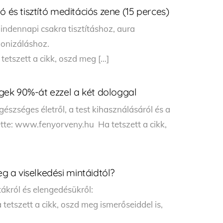
ó és tisztító meditációs zene (15 perces)
indennapi csakra tisztításhoz, aura
rmonizáláshoz.
etszett a cikk, oszd meg […]
ek 90%-át ezzel a két dologgal
észséges életről, a test kihasználásáról és a
te: www.fenyorveny.hu Ha tetszett a cikk,
 a viselkedési mintáidtól?
tákról és elengedésükről:
etszett a cikk, oszd meg ismerőseiddel is,