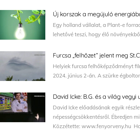
Új korszak a megújuló energiáb
Egy holland vállalat, a Plant-e forra
lehetővé teszi, hogy élő növényekbő
Furcsa „felhőzet” jelent meg St.C
Helyiek furcsa felhőképződményt film
2024. június 2-án. A szürke égbolto
David Icke: B.G. és a világ vegyi
David Icke előadásának egyik részl
népességcsökkentésről. Ébredjen mi
Közzétette: www.fenyorveny.hu Ha t