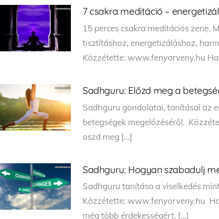
7 csakra meditáció – energetizál
15 perces csakra meditációs zene. M
tisztításhoz, energetizáláshoz, ha
Közzétette: www.fenyorveny.hu Ha t
Sadhguru: Előzd meg a betegség
Sadhguru gondolatai, tanításai az eg
betegségek megelőzéséről. Közzétet
oszd meg […]
Sadhguru: Hogyan szabadulj meg
Sadhguru tanítása a viselkedés min
Közzétette: www.fenyorveny.hu Ha t
még több érdekességért, […]