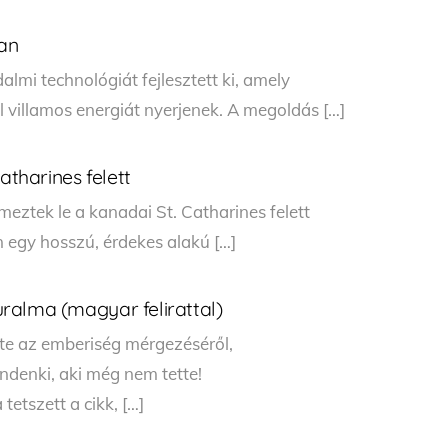
an
dalmi technológiát fejlesztett ki, amely
l villamos energiát nyerjenek. A megoldás […]
atharines felett
eztek le a kanadai St. Catharines felett
n egy hosszú, érdekes alakú […]
 uralma (magyar felirattal)
ete az emberiség mérgezéséről,
ndenki, aki még nem tette!
etszett a cikk, […]