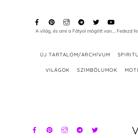
Skip
to
content
A világ, és ami a Fátyol mögött van... Fedezd f
ÚJ TARTALOM/ARCHÍVUM
SPIRIT
VILÁGOK
SZIMBÓLUMOK
MOT
V