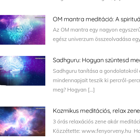
OM mantra meditáció: A spirituál
Az OM mantra egy nagyon egyszerű 
egész univerzum összeolvadása egy
Sadhguru: Hogyan szüntesd me
Sadhguru tanítása a gondolatokról 
mindennapjait teszik ki percről-per
meg? Hogyan […]
Kozmikus meditációs, relax zene
3 órás relaxációs zene akár meditá
Közzétette: www.fenyorveny.hu Ha te