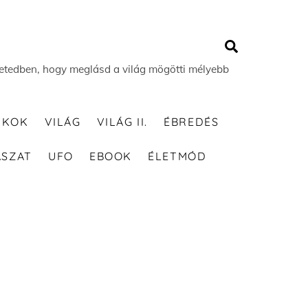
Search
 életedben, hogy meglásd a világ mögötti mélyebb
TKOK
VILÁG
VILÁG II.
ÉBREDÉS
ÁSZAT
UFO
EBOOK
ÉLETMÓD