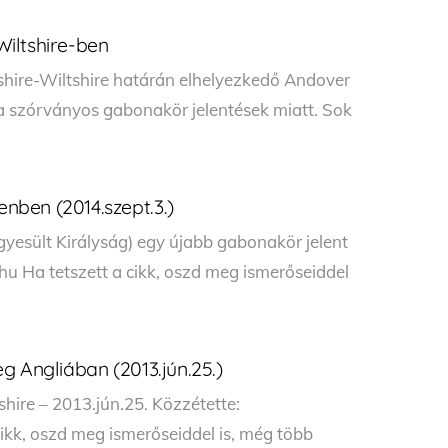
iltshire-ben
hire-Wiltshire határán elhelyezkedő Andover
 a szórványos gabonakör jelentések miatt. Sok
ben (2014.szept.3.)
yesült Királyság) egy újabb gabonakör jelent
 Ha tetszett a cikk, oszd meg ismerőseiddel
g Angliában (2013.jún.25.)
shire – 2013.jún.25. Közzétette:
kk, oszd meg ismerőseiddel is, még több