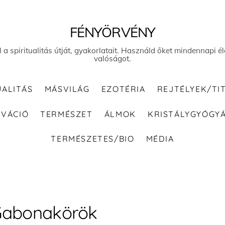
FÉNYÖRVÉNY
el a spiritualitás útját, gyakorlatait. Használd őket mindennapi
valóságot.
UALITÁS
MÁSVILÁG
EZOTÉRIA
REJTÉLYEK/TI
IVÁCIÓ
TERMÉSZET
ÁLMOK
KRISTÁLYGYÓGY
TERMÉSZETES/BIO
MÉDIA
abonakörök