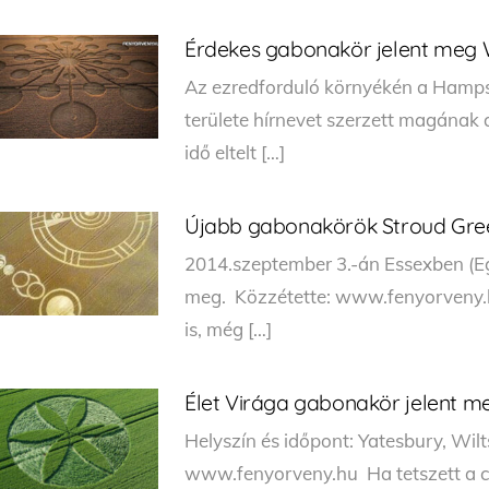
Érdekes gabonakör jelent meg W
Az ezredforduló környékén a Hamps
területe hírnevet szerzett magának
idő eltelt […]
Újabb gabonakörök Stroud Green
2014.szeptember 3.-án Essexben (Eg
meg. Közzétette: www.fenyorveny.hu
is, még […]
Élet Virága gabonakör jelent me
Helyszín és időpont: Yatesbury, Wilt
www.fenyorveny.hu Ha tetszett a ci