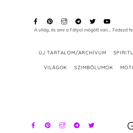
Skip
to
content
A világ, és ami a Fátyol mögött van... Fedezd f
ÚJ TARTALOM/ARCHÍVUM
SPIRIT
VILÁGOK
SZIMBÓLUMOK
MOT
G