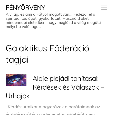
Skip
Men
FÉNYÖRVÉNY
to
A világ, és ami a Fátyol mögött van... Fedezd fel a
spiritualitás útját, gyakorlatait. Használd őket
content
mindennapi életedben, hogy meglásd a világ mögötti
mélyebb valóságot.
Galaktikus Föderáció
tagjai
Alaje plejádi tanításai:
Kérdések és Válaszok –
Űrhajók
Kérdés: Amikor magyarázok a barátaimnak az
észlelésekről és az idegenek elméletéről, nem