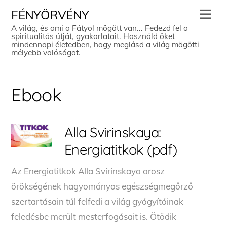
Skip
Men
FÉNYÖRVÉNY
to
A világ, és ami a Fátyol mögött van... Fedezd fel a
spiritualitás útját, gyakorlatait. Használd őket
content
mindennapi életedben, hogy meglásd a világ mögötti
mélyebb valóságot.
Ebook
Alla Svirinskaya:
Energiatitkok (pdf)
Az Energiatitkok Alla Svirinskaya orosz
örökségének hagyományos egészségmegőrző
szertartásain túl felfedi a világ gyógyítóinak
feledésbe merült mesterfogásait is. Ötödik