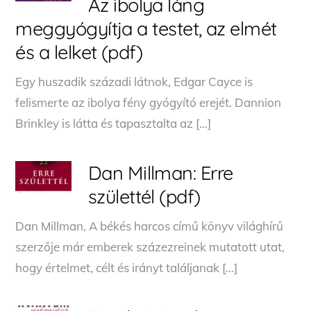
Az ibolya láng
meggyógyítja a testet, az elmét
és a lelket (pdf)
Egy huszadik századi látnok, Edgar Cayce is
felismerte az ibolya fény gyógyító erejét. Dannion
Brinkley is látta és tapasztalta az […]
Dan Millman: Erre
születtél (pdf)
Dan Millman, A békés harcos című könyv világhírű
szerzője már emberek százezreinek mutatott utat,
hogy értelmet, célt és irányt találjanak […]