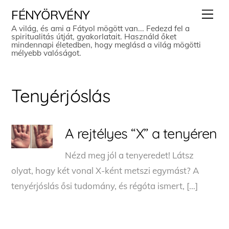
Skip
Men
FÉNYÖRVÉNY
to
A világ, és ami a Fátyol mögött van... Fedezd fel a
spiritualitás útját, gyakorlatait. Használd őket
content
mindennapi életedben, hogy meglásd a világ mögötti
mélyebb valóságot.
Tenyérjóslás
A rejtélyes “X” a tenyéren
Nézd meg jól a tenyeredet! Látsz
olyat, hogy két vonal X-ként metszi egymást? A
tenyérjóslás ősi tudomány, és régóta ismert, […]