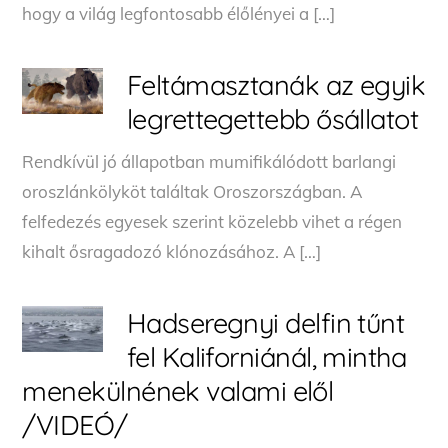
hogy a világ legfontosabb élőlényei a […]
Feltámasztanák az egyik
legrettegettebb ősállatot
Rendkívül jó állapotban mumifikálódott barlangi
oroszlánkölyköt találtak Oroszországban. A
felfedezés egyesek szerint közelebb vihet a régen
kihalt ősragadozó klónozásához. A […]
Hadseregnyi delfin tűnt
fel Kaliforniánál, mintha
menekülnének valami elől
/VIDEÓ/