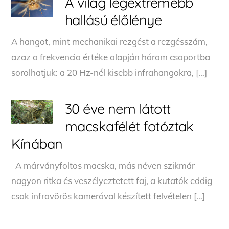
A világ legextrémebb
hallású élőlénye
A hangot, mint mechanikai rezgést a rezgésszám,
azaz a frekvencia értéke alapján három csoportba
sorolhatjuk: a 20 Hz-nél kisebb infrahangokra, […]
30 éve nem látott
macskafélét fotóztak
Kínában
A márványfoltos macska, más néven szikmár
nagyon ritka és veszélyeztetett faj, a kutatók eddig
csak infravörös kamerával készített felvételen […]