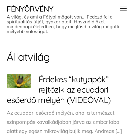
Skip
Men
FÉNYÖRVÉNY
to
A világ, és ami a Fátyol mögött van... Fedezd fel a
spiritualitás útját, gyakorlatait. Használd őket
content
mindennapi életedben, hogy meglásd a világ mögötti
mélyebb valóságot.
Állatvilág
Érdekes “kutyapók”
rejtőzik az ecuadori
esőerdő mélyén (VIDEÓVAL)
Az ecuadori esőerdő mélyén, ahol a természet
színpompás kavalkádjában járva az ember lába
alatt egy egész mikrovilág bújik meg. Andreas […]