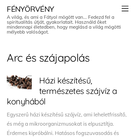
Skip
Men
FÉNYÖRVÉNY
to
A világ, és ami a Fátyol mögött van... Fedezd fel a
spiritualitás útját, gyakorlatait. Használd őket
content
mindennapi életedben, hogy meglásd a világ mögötti
mélyebb valóságot.
Arc és szájapolás
Házi készítésű,
természetes szájvíz a
konyhából
Egyszerű házi készítésű szájvíz, ami leheletfrissítő,
és még a mikroorganizmusokat is elpusztítja.
Érdemes kipróbálni. Hatásos fogszuvasodás és