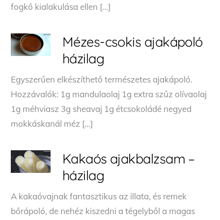
fogkő kialakulása ellen […]
Mézes-csokis ajakápoló
házilag
Egyszerűen elkészíthető természetes ajakápoló.
Hozzávalók: 1g mandulaolaj 1g extra szűz olívaolaj
1g méhviasz 3g sheavaj 1g étcsokoládé negyed
mokkáskanál méz […]
Kakaós ajakbalzsam –
házilag
A kakaóvajnak fantasztikus az illata, és remek
bőrápoló, de nehéz kiszedni a tégelyből a magas