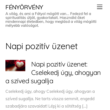
Skip
Men
FÉNYÖRVÉNY
to
A világ, és ami a Fátyol mögött van... Fedezd fel a
spiritualitás útját, gyakorlatait. Használd őket
content
mindennapi életedben, hogy meglásd a világ mögötti
mélyebb valóságot.
Napi pozitív üzenet
Napi pozitív üzenet:
Cselekedj úgy, ahogyan
a szíved sugallja
Cselekedj úgy, ahogy Cselekedj úgy, ahogyan a
szíved sugallja. Ne tarts vissza semmit, engedd
szabadjára szavaidat! Lépj ki a sötétség […]