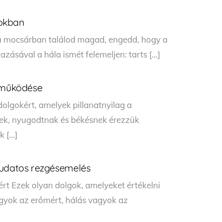
pokban
ű mocsárban találod magad, engedd, hogy a
zásával a hála ismét felemeljen: tarts […]
ó működése
olgokért, amelyek pillanatnyilag a
nek, nyugodtnak és békésnek érezzük
k […]
tudatos rezgésemelés
 Ezek olyan dolgok, amelyeket értékelni
gyok az erőmért, hálás vagyok az