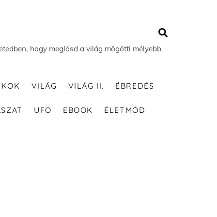
Search
 életedben, hogy meglásd a világ mögötti mélyebb
TKOK
VILÁG
VILÁG II.
ÉBREDÉS
ÁSZAT
UFO
EBOOK
ÉLETMÓD