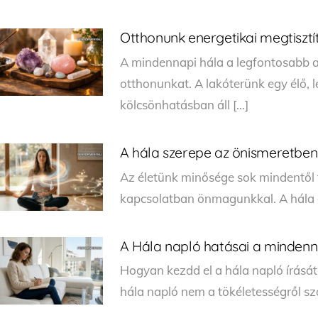
Otthonunk energetikai megtisztí
A mindennapi hála a legfontosabb ah
otthonunkat. A lakóterünk egy élő,
kölcsönhatásban áll […]
A hála szerepe az önismeretben 
Az életünk minősége sok mindentől 
kapcsolatban önmagunkkal. A hála é
A Hála napló hatásai a mindenn
Hogyan kezdd el a hála napló írását
hála napló nem a tökéletességről szó