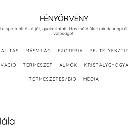
FÉNYÖRVÉNY
el a spiritualitás útját, gyakorlatait. Használd őket mindennapi
valóságot.
UALITÁS
MÁSVILÁG
EZOTÉRIA
REJTÉLYEK/TI
IVÁCIÓ
TERMÉSZET
ÁLMOK
KRISTÁLYGYÓGY
TERMÉSZETES/BIO
MÉDIA
ála