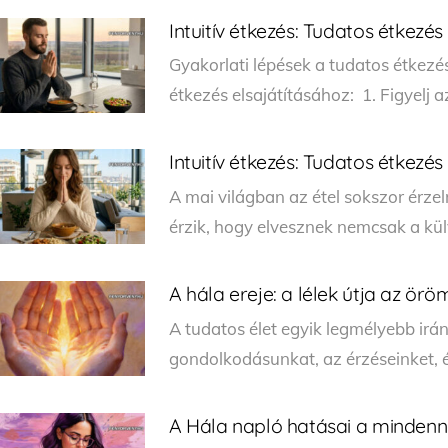
Intuitív étkezés: Tudatos étkezés
Gyakorlati lépések a tudatos étkezé
étkezés elsajátításához: 1. Figyelj a
Intuitív étkezés: Tudatos étkezés
A mai világban az étel sokszor érz
érzik, hogy elvesznek nemcsak a kü
A hála ereje: a lélek útja az öröm
A tudatos élet egyik legmélyebb irán
gondolkodásunkat, az érzéseinket, é
A Hála napló hatásai a mindenn