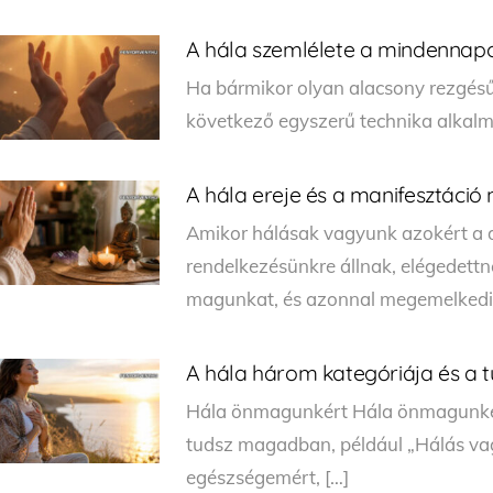
A hála szemlélete a mindenna
Ha bármikor olyan alacsony rezgés
következő egyszerű technika alkalma
A hála ereje és a manifesztáci
Amikor hálásak vagyunk azokért a d
rendelkezésünkre állnak, elégedett
magunkat, és azonnal megemelkedi
A hála három kategóriája és a 
Hála önmagunkért Hála önmagunkért
tudsz magadban, például „Hálás va
egészségemért, […]