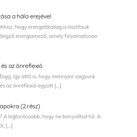
tása a hála erejével
hoz, hogy energetikailag is tisztítsuk
 lélegző energiamező, amely folyamatosan
és az önreflexió
függ, így attó is, hogy mennyire vagyunk
s az önreflexió együtt […]
apokra (2.rész)
? A legfontosabb, hogy ne bonyolítsd túl. A
l, […]