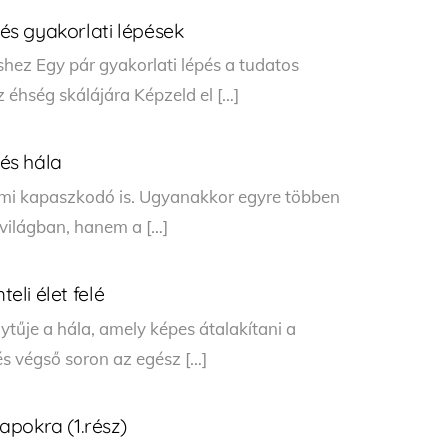
 és gyakorlati lépések
shez Egy pár gyakorlati lépés a tudatos
z éhség skálájára Képzeld el […]
 és hála
elmi kapaszkodó is. Ugyanakkor egyre többen
lvilágban, hanem a […]
teli élet felé
ytűje a hála, amely képes átalakítani a
s végső soron az egész […]
apokra (1.rész)