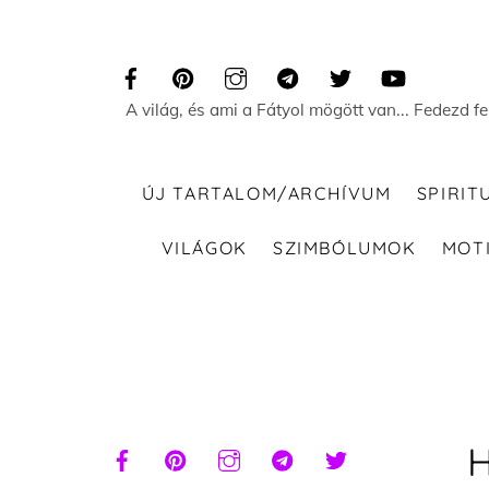
Skip
to
content
A világ, és ami a Fátyol mögött van... Fedezd f
ÚJ TARTALOM/ARCHÍVUM
SPIRIT
VILÁGOK
SZIMBÓLUMOK
MOT
H