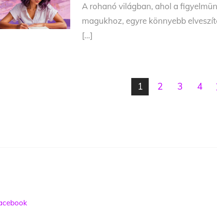
A rohanó világban, ahol a figyelmü
magukhoz, egyre könnyebb elveszíte
[…]
1
2
3
4
acebook