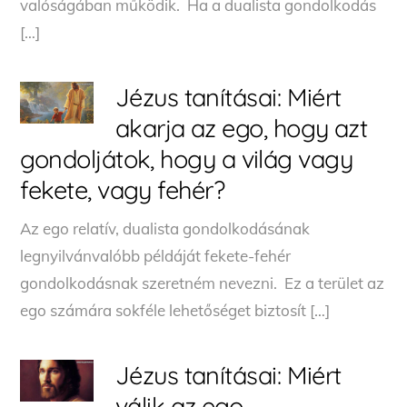
valóságában működik. Ha a dualista gondolkodás
[…]
Jézus tanításai: Miért
akarja az ego, hogy azt
gondoljátok, hogy a világ vagy
fekete, vagy fehér?
Az ego relatív, dualista gondolkodásának
legnyilvánvalóbb példáját fekete-fehér
gondolkodásnak szeretném nevezni. Ez a terület az
ego számára sokféle lehetőséget biztosít […]
Jézus tanításai: Miért
válik az ego