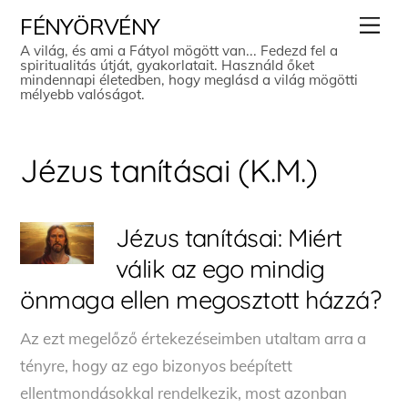
Skip
Men
FÉNYÖRVÉNY
to
A világ, és ami a Fátyol mögött van... Fedezd fel a
spiritualitás útját, gyakorlatait. Használd őket
content
mindennapi életedben, hogy meglásd a világ mögötti
mélyebb valóságot.
Jézus tanításai (K.M.)
Jézus tanításai: Miért
válik az ego mindig
önmaga ellen megosztott házzá?
Az ezt megelőző értekezéseimben utaltam arra a
tényre, hogy az ego bizonyos beépített
ellentmondásokkal rendelkezik, most azonban