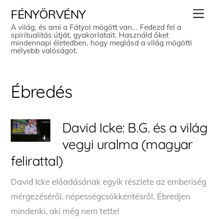
Skip
Men
FÉNYÖRVÉNY
to
A világ, és ami a Fátyol mögött van... Fedezd fel a
spiritualitás útját, gyakorlatait. Használd őket
content
mindennapi életedben, hogy meglásd a világ mögötti
mélyebb valóságot.
Ébredés
David Icke: B.G. és a világ
vegyi uralma (magyar
felirattal)
David Icke előadásának egyik részlete az emberiség
mérgezéséről, népességcsökkentésről. Ébredjen
mindenki, aki még nem tette!