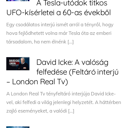
A Tesla-utódok titkos
UFO-kísérletei a 60-as évekből
Egy csodálatos interjú ismét arról a tényről, hogy
hova fejlődhetett volna már Tesla óta az emberi
társadalom, ha nem élnénk […]
David Icke: A valóság
felfedése (Feltáró interjú
– London Real Tv)
A London Real Tv tényfeltáró interjúja David Icke-
vel, aki felfedi a világ jelenlegi helyzetét. A háttérben
zajló eseményeket, a valódi […]