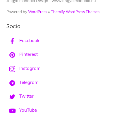
Angyalmandala Design - www.angyalmandala.hu
Powered by
WordPress
•
Themify WordPress Themes
Social
Facebook
Pinterest
Instagram
Telegram
Twitter
YouTube
Back
To
Top