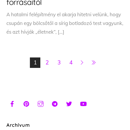
forrásaitól
A hatalmi felépítmény el akarja hitetni velünk, hogy
csupán egy bölcsőtől a sírig botladozó test vagyunk,
és azt hívják „életnek”, […]
1
2
3
4
Archívum