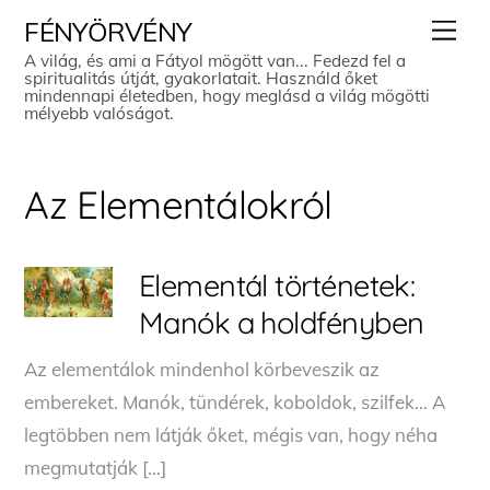
Skip
Men
FÉNYÖRVÉNY
to
A világ, és ami a Fátyol mögött van... Fedezd fel a
spiritualitás útját, gyakorlatait. Használd őket
content
mindennapi életedben, hogy meglásd a világ mögötti
mélyebb valóságot.
Az Elementálokról
Elementál történetek:
Manók a holdfényben
Az elementálok mindenhol körbeveszik az
embereket. Manók, tündérek, koboldok, szilfek… A
legtöbben nem látják őket, mégis van, hogy néha
megmutatják […]