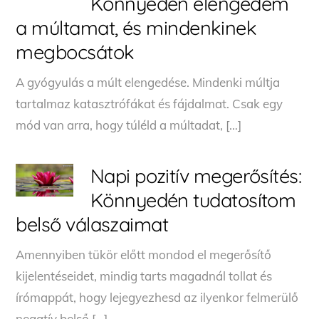
Könnyedén elengedem
a múltamat, és mindenkinek
megbocsátok
A gyógyulás a múlt elengedése. Mindenki múltja
tartalmaz katasztrófákat és fájdalmat. Csak egy
mód van arra, hogy túléld a múltadat, […]
Napi pozitív megerősítés:
Könnyedén tudatosítom
belső válaszaimat
Amennyiben tükör előtt mondod el megerősítő
kijelentéseidet, mindig tarts magadnál tollat és
írómappát, hogy lejegyezhesd az ilyenkor felmerülő
negatív belső […]