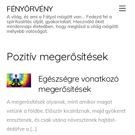
Skip
Men
FÉNYÖRVÉNY
to
A világ, és ami a Fátyol mögött van... Fedezd fel a
spiritualitás útját, gyakorlatait. Használd őket
content
mindennapi életedben, hogy meglásd a világ mögötti
mélyebb valóságot.
Pozitív megerősítések
Egészségre vonatkozó
megerősítések
A megerősítések olyanok, mint amikor magot
vetünk a földbe. Először kicsíráznak, majd gyökeret
eresztenek, és csak utána növesztenek hajtást-
átdöfve a […]