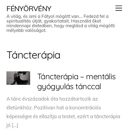
Skip
Men
FÉNYÖRVÉNY
to
A világ, és ami a Fátyol mögött van... Fedezd fel a
spiritualitás útját, gyakorlatait. Használd őket
content
mindennapi életedben, hogy meglásd a világ mögötti
mélyebb valóságot.
Táncterápia
Táncterápia – mentális
gyógyulás tánccal
A tánc évszázadok óta hozzátartozik az
életünkhöz. Pozitívan hat a koncentrációs
képességre és ellazítja a testet, ezért a táncterápia
jó […]