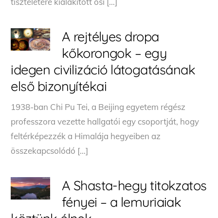
tiszteletére kialakított ősi […]
A rejtélyes dropa
kőkorongok – egy
idegen civilizáció látogatásának
első bizonyítékai
1938-ban Chi Pu Tei, a Beijing egyetem régész
professzora vezette hallgatói egy csoportját, hogy
feltérképezzék a Himalája hegyeiben az
összekapcsolódó […]
A Shasta-hegy titokzatos
fényei – a lemuriaiak