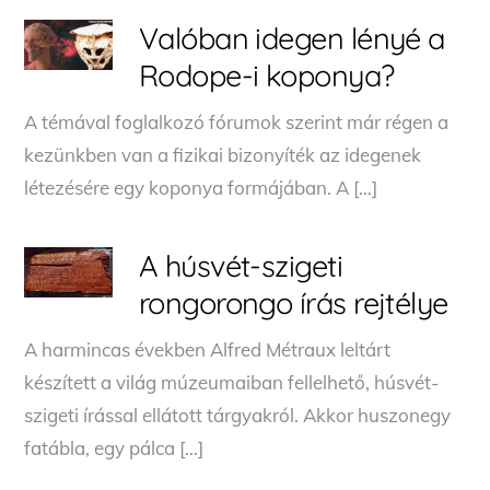
Valóban idegen lényé a
Rodope-i koponya?
A témával foglalkozó fórumok szerint már régen a
kezünkben van a fizikai bizonyíték az idegenek
létezésére egy koponya formájában. A […]
A húsvét-szigeti
rongorongo írás rejtélye
A harmincas években Alfred Métraux leltárt
készített a világ múzeumaiban fellelhető, húsvét-
szigeti írással ellátott tárgyakról. Akkor huszonegy
fatábla, egy pálca […]