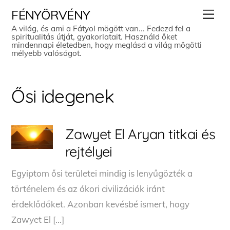
Skip
Men
FÉNYÖRVÉNY
to
A világ, és ami a Fátyol mögött van... Fedezd fel a
spiritualitás útját, gyakorlatait. Használd őket
content
mindennapi életedben, hogy meglásd a világ mögötti
mélyebb valóságot.
Ősi idegenek
Zawyet El Aryan titkai és
rejtélyei
Egyiptom ősi területei mindig is lenyűgözték a
történelem és az ókori civilizációk iránt
érdeklődőket. Azonban kevésbé ismert, hogy
Zawyet El […]