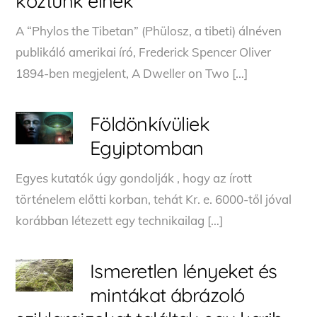
köztünk élnek
A “Phylos the Tibetan” (Phülosz, a tibeti) álnéven
publikáló amerikai író, Frederick Spencer Oliver
1894-ben megjelent, A Dweller on Two […]
Földönkívüliek
Egyiptomban
Egyes kutatók úgy gondolják , hogy az írott
történelem előtti korban, tehát Kr. e. 6000-től jóval
korábban létezett egy technikailag […]
Ismeretlen lényeket és
mintákat ábrázoló