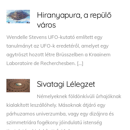
Hiranyapura, a repülő
város
Wendelle Stevens UFO-kutató említett egy
tanulmányt az UFO-k eredetéről, amelyet egy
agytröszt hozott létre Brüsszelben a Kraainem
Laboratoire de Recherchesben. […]
Sivatagi Lélegzet
Némelyeknek földönkívüli űrhajóknak
kialakított leszállóhely. Másoknak átjáró egy
párhuzamos univerzumba, vagy egy dizájnra és
szimmetriára fogékony jóindulatú istenség