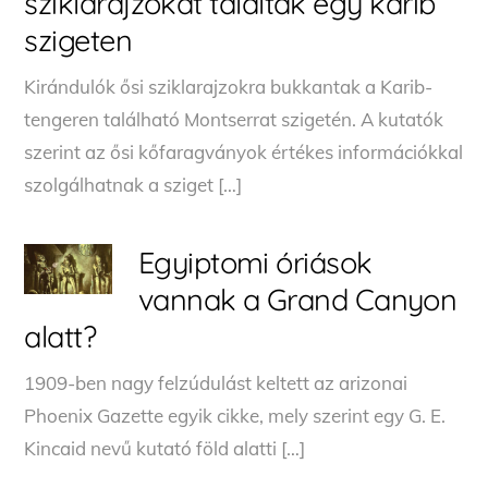
sziklarajzokat találtak egy karib
szigeten
Kirándulók ősi sziklarajzokra bukkantak a Karib-
tengeren található Montserrat szigetén. A kutatók
szerint az ősi kőfaragványok értékes információkkal
szolgálhatnak a sziget […]
Egyiptomi óriások
vannak a Grand Canyon
alatt?
1909-ben nagy felzúdulást keltett az arizonai
Phoenix Gazette egyik cikke, mely szerint egy G. E.
Kincaid nevű kutató föld alatti […]