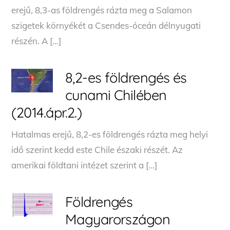
erejű, 8,3-as földrengés rázta meg a Salamon
szigetek környékét a Csendes-óceán délnyugati
részén. A […]
8,2-es földrengés és
cunami Chilében
(2014.ápr.2.)
Hatalmas erejű, 8,2-es földrengés rázta meg helyi
idő szerint kedd este Chile északi részét. Az
amerikai földtani intézet szerint a […]
Földrengés
Magyarországon