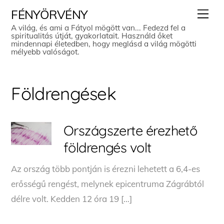
Skip
Men
FÉNYÖRVÉNY
to
A világ, és ami a Fátyol mögött van... Fedezd fel a
spiritualitás útját, gyakorlatait. Használd őket
content
mindennapi életedben, hogy meglásd a világ mögötti
mélyebb valóságot.
Földrengések
Országszerte érezhető
földrengés volt
Az ország több pontján is érezni lehetett a 6,4-es
erősségű rengést, melynek epicentruma Zágrábtól
délre volt. Kedden 12 óra 19 […]