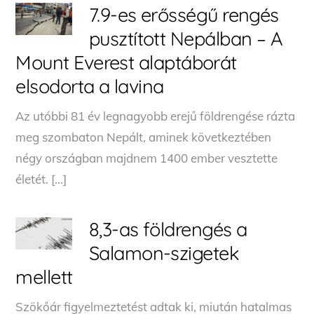
7.9-es erősségű rengés
pusztított Nepálban – A
Mount Everest alaptáborát
elsodorta a lavina
Az utóbbi 81 év legnagyobb erejű földrengése rázta
meg szombaton Nepált, aminek következtében
négy országban majdnem 1400 ember vesztette
életét. […]
8,3-as földrengés a
Salamon-szigetek
mellett
Szökőár figyelmeztetést adtak ki, miután hatalmas