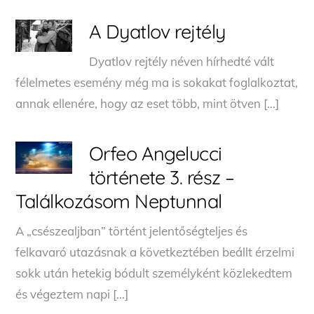
A Dyatlov rejtély
Dyatlov rejtély néven hírhedté vált
félelmetes esemény még ma is sokakat foglalkoztat,
annak ellenére, hogy az eset több, mint ötven […]
Orfeo Angelucci
története 3. rész –
Találkozásom Neptunnal
A „csészealjban” történt jelentőségteljes és
felkavaró utazásnak a következtében beállt érzelmi
sokk után hetekig bódult személyként közlekedtem
és végeztem napi […]