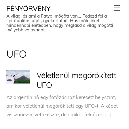
Skip
Men
FÉNYÖRVÉNY
to
A világ, és ami a Fátyol mögött van... Fedezd fel a
spiritualitás útját, gyakorlatait. Használd őket
content
mindennapi életedben, hogy meglásd a világ mögötti
mélyebb valóságot.
UFO
Véletlenül megörökített
UFO
Az argentin nő egy fotózáshoz keresett helyszínt,
amikor véletlenül megörökített egy UFO-t. A képet
visszanézve vette észre, de amikor felnézett […]