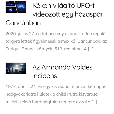
Kéken világító UFO-t
videózott egy házaspár
Cancúnban
2020. július 27-én többen egy azonosítatlan repülő
tárgyra lettek figyelmesek a mexikói Cancúnban, az
Enrique Rangel környéki 518. régióban. A […]
Az Armando Valdes
incidens
1977. április 24-én egy kis csapat újoncot kétnapos
hadgyakorlatra küldtek a chilei Putre kisvárosa
mellett fekvő barátságtalan terepre azzal a […]