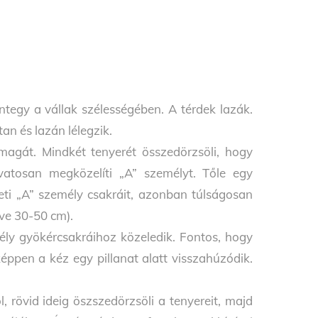
tegy a vállak szélességében. A térdek lazák.
tan és lazán lélegzik.
 magát. Mindkét tenyerét összedörzsöli, hogy
vatosan megközelíti „A” személyt. Tőle egy
ti „A” személy csakráit, azonban túlságosan
éve 30-50 cm).
ély gyökércsakráihoz közeledik. Fontos, hogy
ppen a kéz egy pillanat alatt visszahúzódik.
 rövid ideig öszszedörzsöli a tenyereit, majd