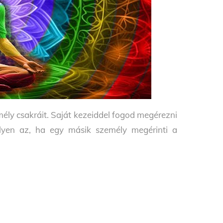
ély csakráit. Saját kezeiddel fogod megérezni
lyen az, ha egy másik személy megérinti a