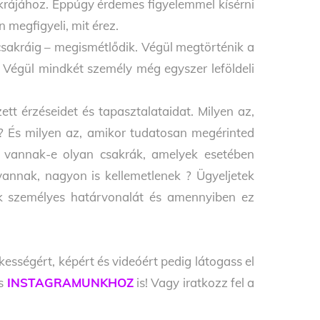
akrájához. Éppúgy érdemes figyelemmel kísérni
n megfigyeli, mit érez.
sakráig – megismétlődik. Végül megtörténik a
. Végül mindkét személy még egyszer leföldeli
tt érzéseidet és tapasztalataidat. Milyen az,
? És milyen az, amikor tudatosan megérinted
n vannak-e olyan csakrák, amelyek esetében
vannak, nagyon is kellemetlenek ? Ügyeljetek
ik személyes határvonalát és amennyiben ez
kességért, képért és videóért pedig látogass el
s
INSTAGRAMUNKHOZ
is! Vagy iratkozz fel a