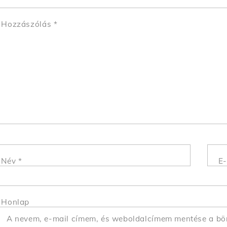
Hozzászólás
*
Név
*
E-
Honlap
A nevem, e-mail címem, és weboldalcímem mentése a b