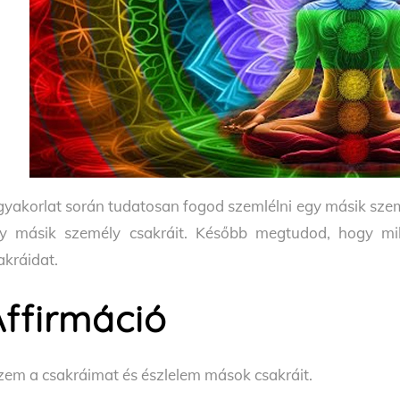
gyakorlat során tudatosan fogod szemlélni egy másik szem
y másik személy csakráit. Később megtudod, hogy mi
akráidat.
Affirmáció
zem a csakráimat és észlelem mások csakráit.