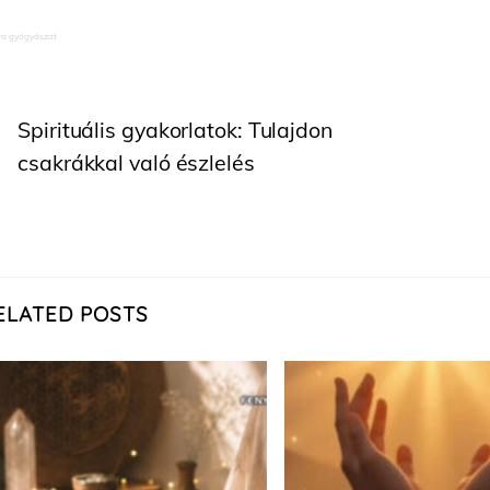
ra gyógyászat
Spirituális gyakorlatok: Tulajdon
csakrákkal való észlelés
ELATED POSTS