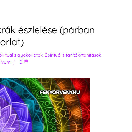
akrák észlelése (párban
orlat)
pirituális gyakorlatok
,
Spirituális tanítók/tanítások
,
hívum
0