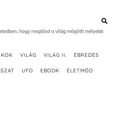
Search
 életedben, hogy meglásd a világ mögötti mélyebb
TKOK
VILÁG
VILÁG II.
ÉBREDÉS
ÁSZAT
UFO
EBOOK
ÉLETMÓD