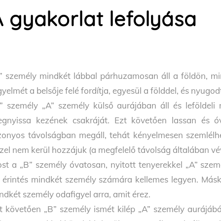
A gyakorlat lefolyása
” személy mindkét lábbal párhuzamosan áll a földön, min
gyelmét a belsője felé fordítja, egyesül a földdel, és nyugod
” személy „A” személy külső aurájában áll és leföldeli
gnyissa kezének csakráját. Ezt követően lassan és ó
zonyos távolságban megáll, tehát kényelmesen szemlélhe
zel nem kerül hozzájuk (a megfelelő távolság általában v
st a „B” személy óvatosan, nyitott tenyerekkel „A” szem
 érintés mindkét személy számára kellemes legyen. Máské
ndkét személy odafigyel arra, amit érez.
t követően „B” személy ismét kilép „A” személy aurájából,