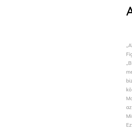
„A
Fi
„B
me
bi
kö
Mo
az
Mi
Ez