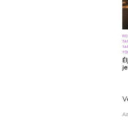
RO
TA
TA
TÖ
Él
j
V
Az