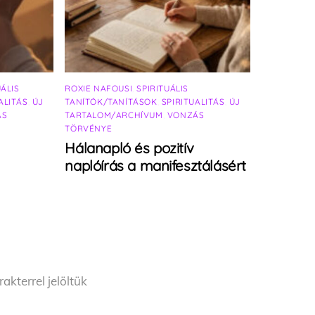
UÁLIS
ROXIE NAFOUSI
,
SPIRITUÁLIS
ALITÁS
,
ÚJ
TANÍTÓK/TANÍTÁSOK
,
SPIRITUALITÁS
,
ÚJ
ÁS
TARTALOM/ARCHÍVUM
,
VONZÁS
TÖRVÉNYE
Hálanapló és pozitív
naplóírás a manifesztálásért
akterrel jelöltük