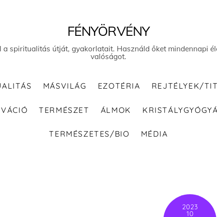
FÉNYÖRVÉNY
el a spiritualitás útját, gyakorlatait. Használd őket mindennapi
valóságot.
UALITÁS
MÁSVILÁG
EZOTÉRIA
REJTÉLYEK/TI
IVÁCIÓ
TERMÉSZET
ÁLMOK
KRISTÁLYGYÓGY
TERMÉSZETES/BIO
MÉDIA
2023
10