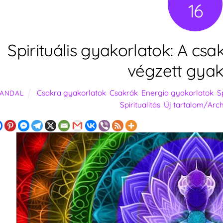
16
Spirituális gyakorlatok: A cs
végzett gyak
Csakra gyakorlatok
,
Csakrák
,
Energia gyakorlatok
,
S
ANDAL
Spiritualitás
,
Új tartalom/Arc