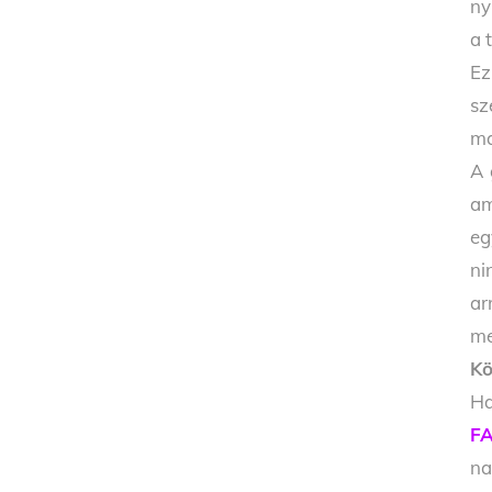
ny
a 
Ez
sz
ma
A 
am
eg
ni
ar
me
Kö
Ha
FA
na