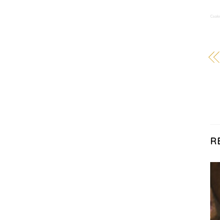
Csak
R