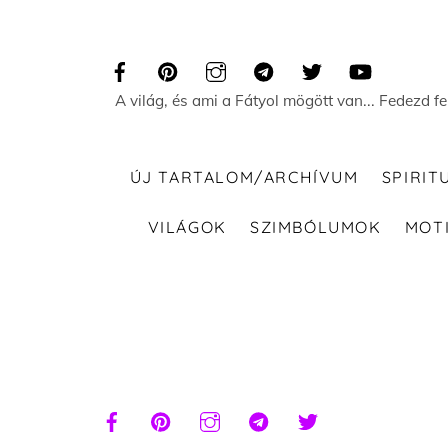
Skip
to
content
A világ, és ami a Fátyol mögött van... Fedezd f
ÚJ TARTALOM/ARCHÍVUM
SPIRIT
VILÁGOK
SZIMBÓLUMOK
MOT