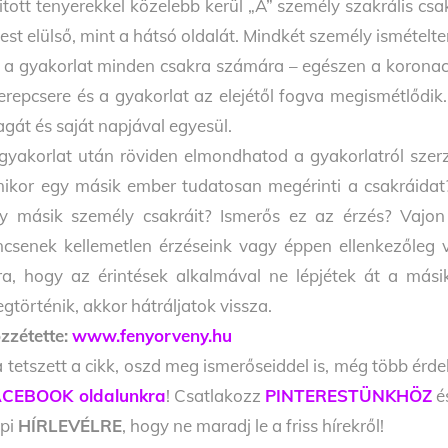
itott tenyerekkel közelebb kerül „A” személy szakrális cs
test elülső, mint a hátsó oldalát. Mindkét személy ismételte
 a gyakorlat minden csakra számára – egészen a koronac
erepcsere és a gyakorlat az elejétől fogva megismétlődik
gát és saját napjával egyesül.
gyakorlat után röviden elmondhatod a gyakorlatról szerze
ikor egy másik ember tudatosan megérinti a csakráidat
y másik személy csakráit? Ismerős ez az érzés? Vajo
ncsenek kellemetlen érzéseink vagy éppen ellenkezőleg 
ra, hogy az érintések alkalmával ne lépjétek át a más
gtörténik, akkor hátráljatok vissza.
zzétette:
www.fenyorveny.hu
 tetszett a cikk, oszd meg ismerőseiddel is, még több érde
CEBOOK oldalunkra
! Csatlakozz
PINTERESTÜNKHÖZ
é
pi
HÍRLEVÉLRE
, hogy ne maradj le a friss hírekről!