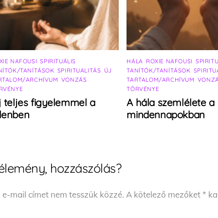
XIE NAFOUSI
,
SPIRITUÁLIS
HÁLA
,
ROXIE NAFOUSI
,
SPIRIT
NÍTÓK/TANÍTÁSOK
,
SPIRITUALITÁS
,
ÚJ
TANÍTÓK/TANÍTÁSOK
,
SPIRITU
RTALOM/ARCHÍVUM
,
VONZÁS
TARTALOM/ARCHÍVUM
,
VONZ
RVÉNYE
TÖRVÉNYE
j teljes figyelemmel a
A hála szemlélete a
elenben
mindennapokban
élemény, hozzászólás?
 e-mail címet nem tesszük közzé.
A kötelező mezőket
*
kar