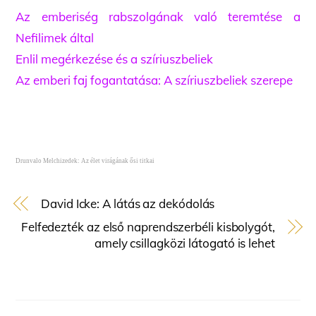
Az emberiség rabszolgának való teremtése a
Nefilimek által
Enlil megérkezése és a szíriuszbeliek
Az emberi faj fogantatása: A szíriuszbeliek szerepe
Drunvalo Melchizedek: Az élet virágának ősi titkai
David Icke: A látás az dekódolás
Felfedezték az első naprendszerbéli kisbolygót,
amely csillagközi látogató is lehet