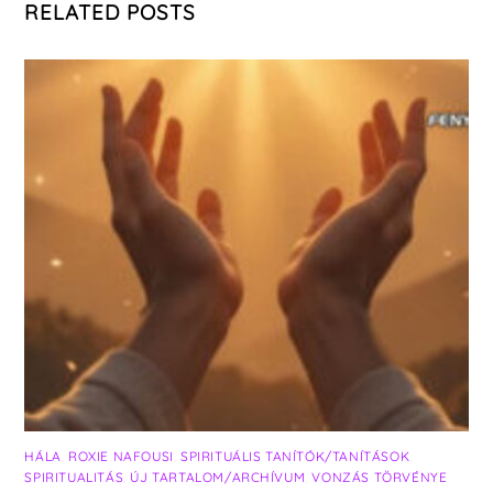
RELATED POSTS
HÁLA
,
ROXIE NAFOUSI
,
SPIRITUÁLIS TANÍTÓK/TANÍTÁSOK
,
SPIRITUALITÁS
,
ÚJ TARTALOM/ARCHÍVUM
,
VONZÁS TÖRVÉNYE