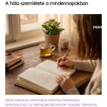
A hála szemlélete a mindennapokban
ROXIE NAFOUSI
,
SPIRITUÁLIS TANÍTÓK/TANÍTÁSOK
,
SPIRITUALITÁS
,
ÚJ TARTALOM/ARCHÍVUM
,
VONZÁS TÖRVÉNYE