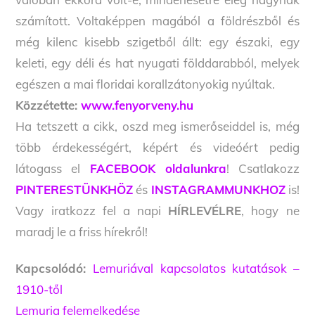
számított. Voltaképpen magából a földrészből és
még kilenc kisebb szigetből állt: egy északi, egy
keleti, egy déli és hat nyugati földdarabból, melyek
egészen a mai floridai korallzátonyokig nyúltak.
Közzétette:
www.fenyorveny.hu
Ha tetszett a cikk, oszd meg ismerőseiddel is, még
több érdekességért, képért és videóért pedig
látogass el
FACEBOOK oldalunkra
! Csatlakozz
PINTERESTÜNKHÖZ
és
INSTAGRAMMUNKHOZ
is!
Vagy iratkozz fel a napi
HÍRLEVÉLRE
, hogy ne
maradj le a friss hírekről!
Kapcsolódó:
Lemuriával kapcsolatos kutatások –
1910-től
Lemuria felemelkedése