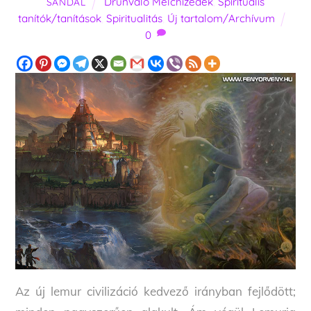
Drunvalo Melchizedek
,
Spirituális
SANDAL
tanítók/tanítások
,
Spiritualitás
,
Új tartalom/Archívum
0
Az új lemur civilizáció kedvező irányban fejlődött;