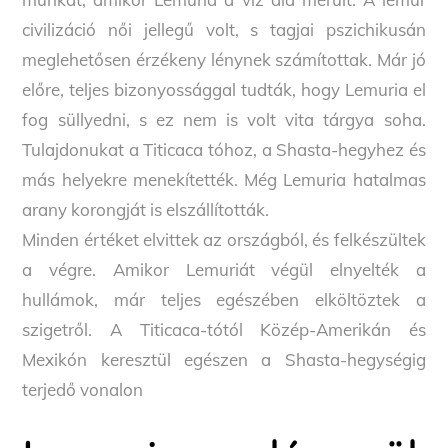
civilizáció női jellegű volt, s tagjai pszichikusán
meglehetősen érzékeny lénynek számítottak. Már jó
előre, teljes bizonyossággal tudták, hogy Lemuria el
fog süllyedni, s ez nem is volt vita tárgya soha.
Tulajdonukat a Titicaca tóhoz, a Shasta-hegyhez és
más helyekre menekítették. Még Lemuria hatalmas
arany korongját is elszállították.
Minden értéket elvittek az országból, és felkészültek
a végre. Amikor Lemuriát végül elnyelték a
hullámok, már teljes egészében elköltöztek a
szigetről. A Titicaca-tótól Közép-Amerikán és
Mexikón keresztül egészen a Shasta-hegységig
terjedő vonalon