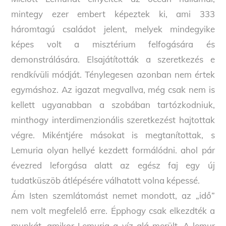
mintegy ezer embert képeztek ki, ami 333
háromtagú családot jelent, melyek mindegyike
képes volt a misztérium felfogására és
demonstrálására. Elsajátították a szeretkezés e
rendkívüli módját. Ténylegesen azonban nem értek
egymáshoz. Az igazat megvallva, még csak nem is
kellett ugyanabban a szobában tartózkodniuk,
minthogy interdimenzionális szeretkezést hajtottak
végre. Mikéntjére másokat is megtanítottak, s
Lemuria olyan hellyé kezdett formálódni. ahol pár
évezred leforgása alatt az egész faj egy új
tudatküszöb átlépésére válhatott volna képessé.
Ám Isten szemlátomást nemet mondott, az „idő”
nem volt megfelelő erre. Épphogy csak elkezdték a
munkát, amikor Lemuria a víz alá merült. A lemur