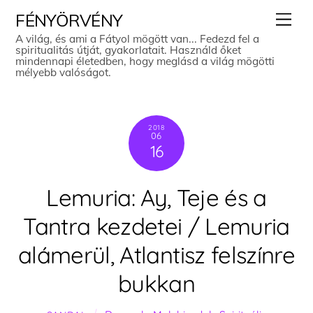
Skip
Men
FÉNYÖRVÉNY
to
A világ, és ami a Fátyol mögött van... Fedezd fel a
spiritualitás útját, gyakorlatait. Használd őket
content
mindennapi életedben, hogy meglásd a világ mögötti
mélyebb valóságot.
2018
06
16
Lemuria: Ay, Teje és a
Tantra kezdetei / Lemuria
alámerül, Atlantisz felszínre
bukkan