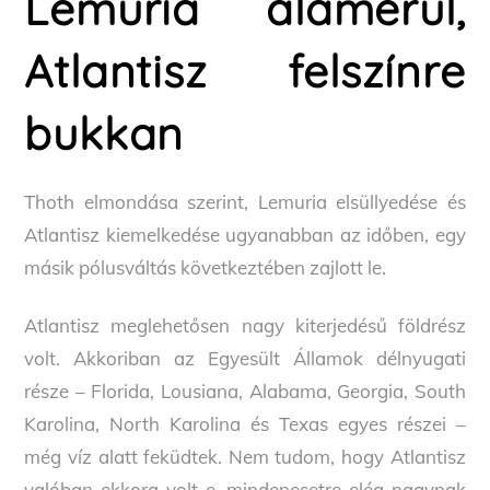
Lemuria alámerül,
Atlantisz felszínre
bukkan
Thoth elmondása szerint, Lemuria elsüllyedése és
Atlantisz kiemelkedése ugyanabban az időben, egy
másik pólusváltás következtében zajlott le.
Atlantisz meglehetősen nagy kiterjedésű földrész
volt. Akkoriban az Egyesült Államok délnyugati
része – Florida, Lousiana, Alabama, Georgia, South
Karolina, North Karolina és Texas egyes részei –
még víz alatt feküdtek. Nem tudom, hogy Atlantisz
valóban ekkora volt-e, mindenesetre elég nagynak