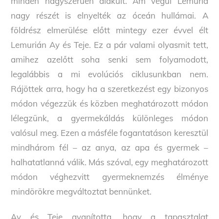
minden nagyszerűen alakult. Ám végül Lemuria
nagy részét is elnyelték az óceán hullámai. A
földrész elmerülése előtt mintegy ezer évvel élt
Lemurián Ay és Teje. Ez a pár valami olyasmit tett,
amihez azelőtt soha senki sem folyamodott,
legalábbis a mi evolúciós ciklusunkban nem.
Rájöttek arra, hogy ha a szeretkezést egy bizonyos
módon végezzük és közben meghatározott módon
lélegzünk, a gyermekáldás különleges módon
valósul meg. Ezen a másféle fogantatáson keresztül
mindhárom fél – az anya, az apa és gyermek –
halhatatlanná válik. Más szóval, egy meghatározott
módon véghezvitt gyermeknemzés élménye
mindörökre megváltoztat bennünket.
Ay és Teje gyanította, hogy a tapasztalat