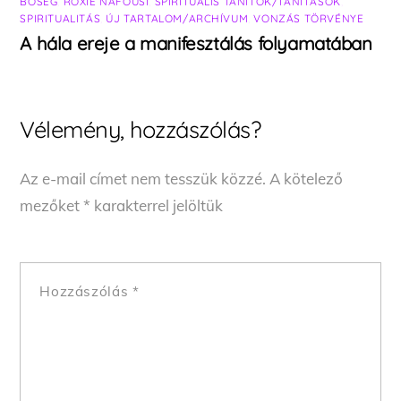
BŐSÉG
,
ROXIE NAFOUSI
,
SPIRITUÁLIS TANÍTÓK/TANÍTÁSOK
,
SPIRITUALITÁS
,
ÚJ TARTALOM/ARCHÍVUM
,
VONZÁS TÖRVÉNYE
A hála ereje a manifesztálás folyamatában
Vélemény, hozzászólás?
Az e-mail címet nem tesszük közzé.
A kötelező
mezőket
*
karakterrel jelöltük
Hozzászólás
*