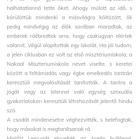
halhatatlanná tette őket. Ahogy múlott az idő, s
körülöttük mindenki a másvilágra költözött, ők
pedig mindvégig az élők sorában maradtak, az
emberek ráébredtek arra, hogy csakugyan elértek
valamit. Végül alapítottak egy iskolát. Ha jól tudom,
a jelen ciklusban ez volt az első misztériumiskola; a
Nakaal Miszteriumiskola nevet viselte, s keretei
között a feltámadás vagy égbe emelkedés tantrán
keresztüli megvalósítását tanították. A tantra a
jógát vagy az Istennel való egység szexuális
gyakorlatokon keresztüli létrehozását jelentő hindu
szó.
A csodát mindenesetre véghezvitték, s belefogtak,
hogy másokat is megtanítsanak rá.
Mielőtt Lemuriát elnyelték az óceán hullámai,