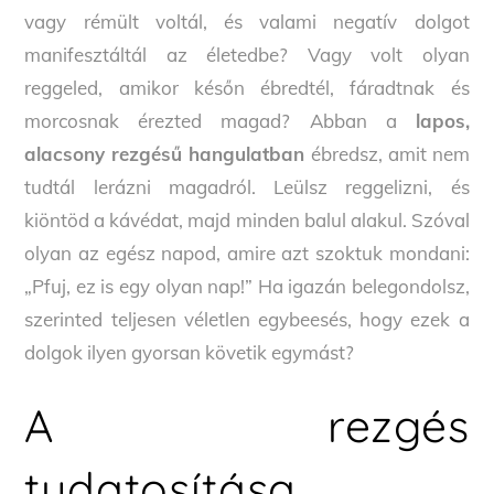
vagy rémült voltál, és valami negatív dolgot
manifesztáltál az életedbe? Vagy volt olyan
reggeled, amikor későn ébredtél, fáradtnak és
morcosnak érezted magad? Abban a
lapos,
alacsony rezgésű hangulatban
ébredsz, amit nem
tudtál lerázni magadról. Leülsz reggelizni, és
kiöntöd a kávédat, majd minden balul alakul. Szóval
olyan az egész napod, amire azt szoktuk mondani:
„Pfuj, ez is egy olyan nap!” Ha igazán belegondolsz,
szerinted teljesen véletlen egybeesés, hogy ezek a
dolgok ilyen gyorsan követik egymást?
A rezgés
tudatosítása