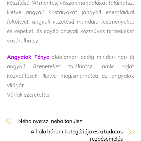
készítésű (AI mentes) vászonmandalákat találhatsz,
illetve angyali kristályokat (angyali energiákkal
feltöltve), angyali vezetésű mandala festményeket
és képeket, és egyéb angyali kézműves termékeket
vásárolhatsz!
Angyalok Fénye
oldalamon pedig minden nap új
angyali üzeneteket találhatsz, amik saját
közvetítések. Illetve megismerheted az angyalok
világát.
Várlak szeretettel!
Néha nyersz, néha tanulsz
A hála három kategóriája és a tudatos
rezgésemelés