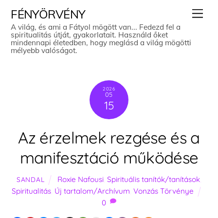
Skip
Men
FÉNYÖRVÉNY
to
A világ, és ami a Fátyol mögött van... Fedezd fel a
spiritualitás útját, gyakorlatait. Használd őket
content
mindennapi életedben, hogy meglásd a világ mögötti
mélyebb valóságot.
2026
05
15
Az érzelmek rezgése és a
manifesztáció működése
Roxie Nafousi
,
Spirituális tanítók/tanítások
,
SANDAL
Spiritualitás
,
Új tartalom/Archívum
,
Vonzás Törvénye
0