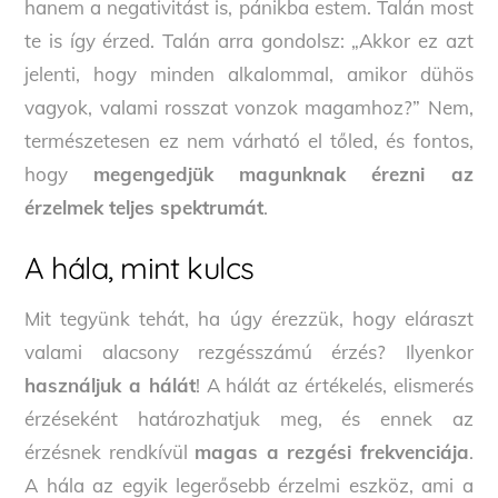
hanem a negativitást is, pánikba estem. Talán most
te is így érzed. Talán arra gondolsz: „Akkor ez azt
jelenti, hogy minden alkalommal, amikor dühös
vagyok, valami rosszat vonzok magamhoz?” Nem,
természetesen ez nem várható el tőled, és fontos,
hogy
megengedjük magunknak érezni az
érzelmek teljes spektrumát
.
A hála, mint kulcs
Mit tegyünk tehát, ha úgy érezzük, hogy eláraszt
valami alacsony rezgésszámú érzés? Ilyenkor
használjuk a hálát
! A hálát az értékelés, elismerés
érzéseként határozhatjuk meg, és ennek az
érzésnek rendkívül
magas a rezgési frekvenciája
.
A hála az egyik legerősebb érzelmi eszköz, ami a