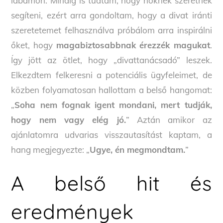
lábamon. Mindig is tudtam, hogy nőknek szeretnék
segíteni, ezért arra gondoltam, hogy a divat iránti
szeretetemet felhasználva próbálom arra inspirálni
őket, hogy
magabiztosabbnak érezzék magukat
.
Így jött az ötlet, hogy „divattanácsadó” leszek.
Elkezdtem felkeresni a potenciális ügyfeleimet, de
közben folyamatosan hallottam a belső hangomat:
„
Soha nem fognak igent mondani, mert tudják,
hogy nem vagy elég jó.
” Aztán amikor az
ajánlatomra udvarias visszautasítást kaptam, a
hang megjegyezte: „
Ugye, én megmondtam.
”
A belső hit és
eredmények