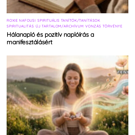
ROXIE NAFOUSI
,
SPIRITUÁLIS TANÍTÓK/TANÍTÁSOK
,
SPIRITUALITÁS
,
ÚJ TARTALOM/ARCHÍVUM
,
VONZÁS TÖRVÉNYE
Hálanapló és pozitív naplóírás a
manifesztálásért