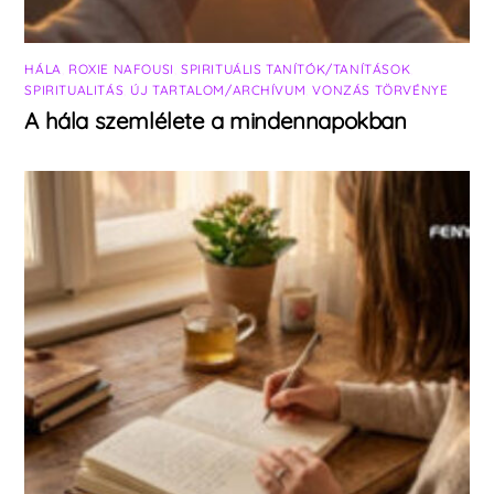
HÁLA
,
ROXIE NAFOUSI
,
SPIRITUÁLIS TANÍTÓK/TANÍTÁSOK
,
SPIRITUALITÁS
,
ÚJ TARTALOM/ARCHÍVUM
,
VONZÁS TÖRVÉNYE
A hála szemlélete a mindennapokban