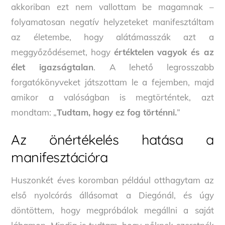
akkoriban ezt nem vallottam be magamnak –
folyamatosan negatív helyzeteket manifesztáltam
az életembe, hogy alátámasszák azt a
meggyőződésemet, hogy
értéktelen vagyok és az
élet igazságtalan
. A lehető legrosszabb
forgatókönyveket játszottam le a fejemben, majd
amikor a valóságban is megtörténtek, azt
mondtam: „
Tudtam, hogy ez fog történni.
”
Az önértékelés hatása a
manifesztációra
Huszonkét éves koromban például otthagytam az
első nyolcórás állásomat a Diegónál, és úgy
döntöttem, hogy megpróbálok megállni a saját