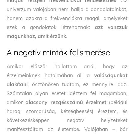
magas rezgési frekvenciával rendelkeznek
. Az
univerzum valójában nem hallja a gondolatainkat,
hanem azokra a frekvenciákra reagál, amelyeket
ezek a gondolatok létrehoznak:
azt vonzzuk
magunkhoz, amit érzünk
.
A negatív minták felismerése
Amikor először hallottam arról, hogy az
érzelmeinknek hatalmában áll a
valóságunkat
alakítani
, ösztönösen tudtam, ez mennyire igaz.
Számtalan olyan esetet idéztem fel magamban,
amikor
alacsony rezgésszámú érzelmet
(például
harag, szomorúság, kétségbeesés) éreztem, és
következésképpen negatív helyzeteket
manifesztáltam az életembe. Valójában – bár