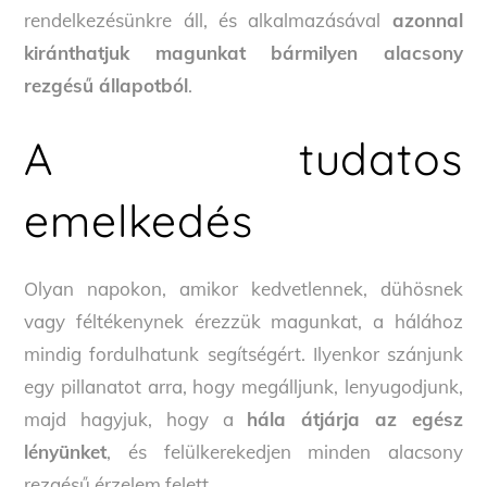
rendelkezésünkre áll, és alkalmazásával
azonnal
kiránthatjuk magunkat bármilyen alacsony
rezgésű állapotból
.
A tudatos
emelkedés
Olyan napokon, amikor kedvetlennek, dühösnek
vagy féltékenynek érezzük magunkat, a hálához
mindig fordulhatunk segítségért. Ilyenkor szánjunk
egy pillanatot arra, hogy megálljunk, lenyugodjunk,
majd hagyjuk, hogy a
hála átjárja az egész
lényünket
, és felülkerekedjen minden alacsony
rezgésű érzelem felett.