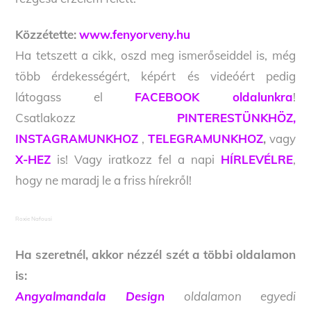
Közzétette:
www.fenyorveny.hu
Ha tetszett a cikk, oszd meg ismerőseiddel is, még
több érdekességért, képért és videóért pedig
látogass el
FACEBOOK oldalunkra
!
Csatlakozz
PINTERESTÜNKHÖZ,
INSTAGRAMUNKHOZ
,
TELEGRAMUNKHOZ
,
vagy
X-HEZ
is! Vagy iratkozz fel a napi
HÍRLEVÉLRE
,
hogy ne maradj le a friss hírekről!
Roxie Nafousi
Ha szeretnél, akkor nézzél szét a többi oldalamon
is:
Angyalmandala Design
oldalamon egyedi