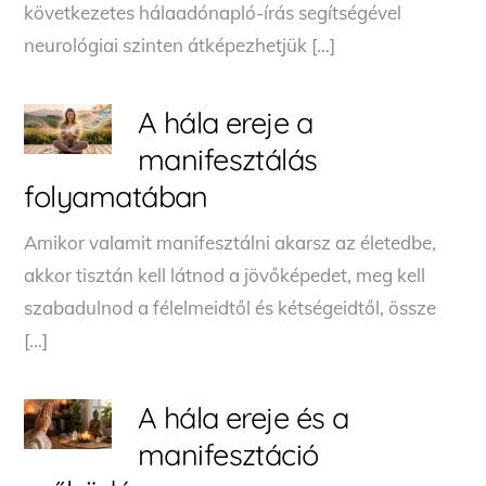
következetes hálaadónapló-írás segítségével
neurológiai szinten átképezhetjük […]
A hála ereje a
manifesztálás
folyamatában
Amikor valamit manifesztálni akarsz az életedbe,
akkor tisztán kell látnod a jövőképedet, meg kell
szabadulnod a félelmeidtől és kétségeidtől, össze
[…]
A hála ereje és a
manifesztáció