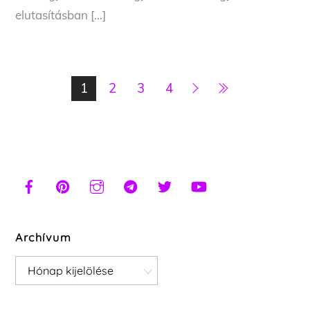
elutasításban […]
1
2
3
4
Archívum
Archívum