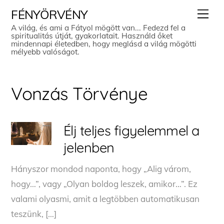
Skip
Men
FÉNYÖRVÉNY
to
A világ, és ami a Fátyol mögött van... Fedezd fel a
spiritualitás útját, gyakorlatait. Használd őket
content
mindennapi életedben, hogy meglásd a világ mögötti
mélyebb valóságot.
Vonzás Törvénye
Élj teljes figyelemmel a
jelenben
Hányszor mondod naponta, hogy „Alig várom,
hogy…”, vagy „Olyan boldog leszek, amikor…”. Ez
valami olyasmi, amit a legtöbben automatikusan
teszünk, […]