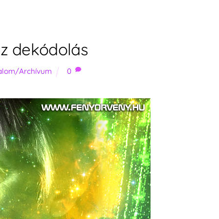
 az dekódolás
talom/Archívum
0