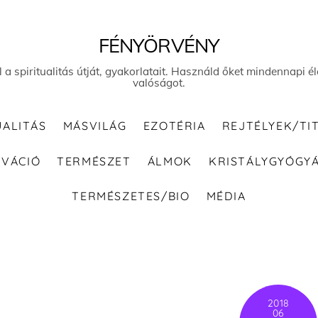
FÉNYÖRVÉNY
el a spiritualitás útját, gyakorlatait. Használd őket mindennapi
valóságot.
UALITÁS
MÁSVILÁG
EZOTÉRIA
REJTÉLYEK/TI
IVÁCIÓ
TERMÉSZET
ÁLMOK
KRISTÁLYGYÓGY
TERMÉSZETES/BIO
MÉDIA
2018
06