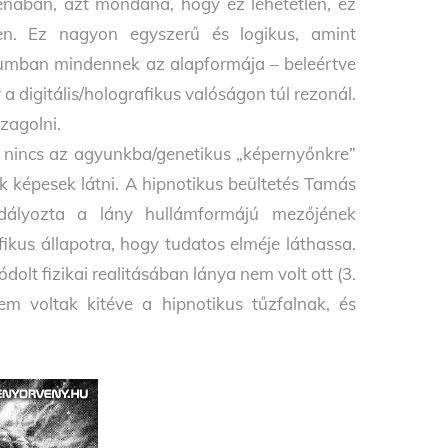
ában, azt mondaná, hogy ez lehetetlen, ez
en. Ez nagyon egyszerű és logikus, amint
umban mindennek az alapformája – beleértve
a digitális/holografikus valóságon túl rezonál.
szagolni.
 nincs az agyunkba/genetikus „képernyőnkre”
nk képesek látni. A hipnotikus beültetés Tamás
adályozta a lány hullámformájú mezőjének
ikus állapotra, hogy tudatos elméje láthassa.
olt fizikai realitásában lánya nem volt ott (3.
m voltak kitéve a hipnotikus tűzfalnak, és