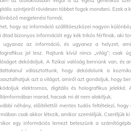
ben az átalakításban végül is az egész genetikus szer
gitális szintjeiről rövidesen többet fogok mondani. Ezek
lönböző megjelenési formái.
het, hogy az információ szállítóeszközei nagyon különbö
i átad bizonyos információt egy kék trikós férfinak, aki 
 ugyanaz az információ, és ugyanez a helyzet, amik
lografikus jel lesz. Rajtunk kívül nincs „világ”; csak 
lóságot dekódoljuk. A fizikai valóság bennünk van, és a
dattalanul választottunk, hogy dekódolunk a kozmikus
pasztalhatjuk azt a világot, amiről azt gondoljuk, hogy b
kódoljuk elektromos, digitális és holografikus jelekk
llámformában marad, hacsak mi át nem alakítjuk.
vábbi néhány, előítélettől mentes tudós feltételezi, hogy
rmában csak akkor létezik, amikor szemléljük. Cseréljük ki
ikor egy információs lemezt beteszünk a számítógépbe