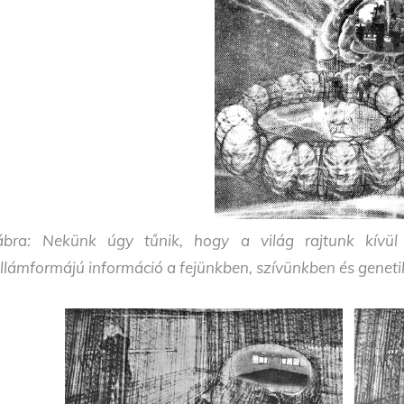
ábra: Nekünk úgy tűnik, hogy a világ rajtunk kívül
llámformájú információ a fejünkben, szívünkben és geneti