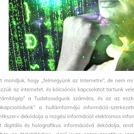
t mondjuk, hogy „felmegyünk az Internetre”, de nem mi
zzük az internetet, és kölcsönös kapcsolatot tartunk vel
zámítógép” a Tudatosságunk számára, és az az eszkö
ákapcsolódunk” a hullámformájú információ-szerkeze
zékszerv dekódolja a rezgési információt elektromos inf
t digitális és holografikus információvá dekódolja, ami