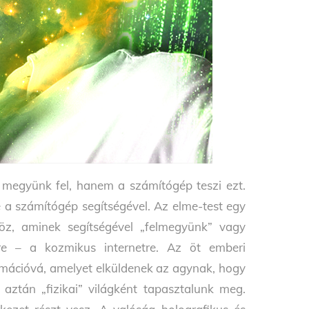
 megyünk fel, hanem a számítógép teszi ezt.
e a számítógép segítségével. Az elme-test egy
z, aminek segítségével „felmegyünk” vagy
tre – a kozmikus internetre. Az öt emberi
ormációvá, amelyet elküldenek az agynak, hogy
t aztán „fizikai” világként tapasztalunk meg.