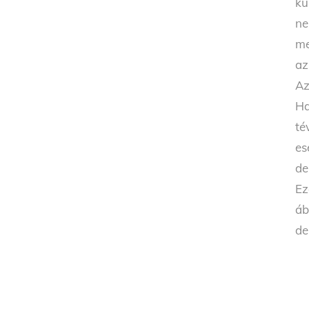
kü
ne
me
az
Az
Ha
té
es
de
Ez
áb
de