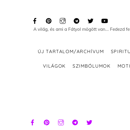
Skip
to
content
A világ, és ami a Fátyol mögött van... Fedezd f
ÚJ TARTALOM/ARCHÍVUM
SPIRIT
VILÁGOK
SZIMBÓLUMOK
MOT