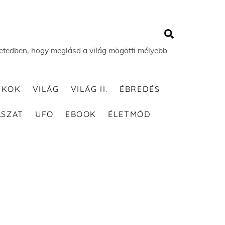
Search
 életedben, hogy meglásd a világ mögötti mélyebb
TKOK
VILÁG
VILÁG II.
ÉBREDÉS
ÁSZAT
UFO
EBOOK
ÉLETMÓD