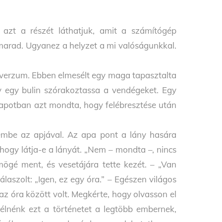
k azt a részét láthatjuk, amit a számítógép
marad. Ugyanez a helyzet a mi valóságunkkal.
niverzum. Ebben elmesélt egy maga tapasztalta
gy egy bulin szórakoztassa a vendégeket. Egy
llapotban azt mondta, hogy felébresztése után
szembe az apjával. Az apa pont a lány hasára
hogy látja-e a lányát. „Nem – mondta –, nincs
 mögé ment, és vesetájára tette kezét. – „Van
aszolt: „Igen, ez egy óra.” – Egészen világos
az óra között volt. Megkérte, hogy olvasson el
élnénk ezt a történetet a legtöbb embernek,