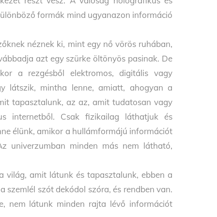
kezet részt vesz. A valóság holografikus és
 a különböző formák mind ugyanazon információ
zőknek néznek ki, mint egy nő vörös ruhában,
továbbadja azt egy szürke öltönyös pasinak. De
or a rezgésből elektromos, digitális vagy
úgy látszik, mintha lenne, amiatt, ahogyan a
mit tapasztalunk, az az, amit tudatosan vagy
 internetből. Csak fizikailag láthatjuk és
enne élünk, amikor a hullámformájú információt
é. Az univerzumban minden más nem látható,
 a világ, amit látunk és tapasztalunk, ebben a
 a szemlél szót dekódol szóra, és rendben van.
, nem látunk minden rajta lévő információt