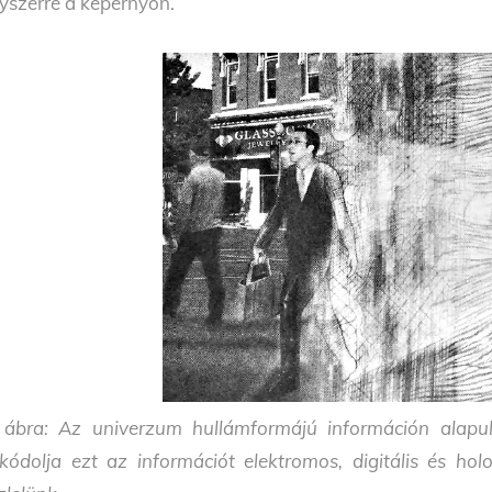
yszerre a képernyőn.
 ábra: Az univerzum hullámformájú információn alapul
kódolja ezt az információt elektromos, digitális és holo