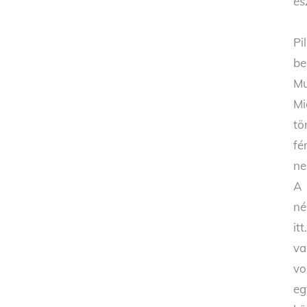
és
Pi
be
Mu
Mi
tö
fé
ne
A 
né
it
va
vo
eg