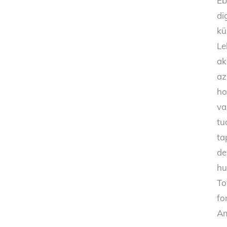
Eb
di
kü
Le
ak
az
ho
va
tu
ta
de
hu
To
fo
Am