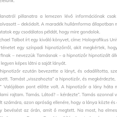
zlelünk.
llanatról pillanatra a lemezen lévő információnak csa
olvasott – dekódolt. A maradék hullámforma állapotban 
tatok egy csodálatos példát, hogy mire gondolok.
chael Talbot írt egy kiváló könyvet, címe: Holografikus U
rténetet egy színpadi hipnotizőrről, akit megkértek, ho
rfinak – nevezzük Tamásnak – a hipnotizőr hipnotizált á
 legyen képes látni a saját lányát.
hipnotizőr ezután bevezette a lányt, és odaállította, 
zett. Tamást „visszahozta” a hipnotizőr, és megkérdezte, 
t.” Valójában pont előtte volt. A hipnotizőr a lány háta
lami rajtam. Tamás. Látod? – kérdezte”. Tamás azonnal vál
lt számára, azon apróság ellenére, hogy a lánya közte és 
y bevésést az órán, amit ő megtett. Na most, ha elmes