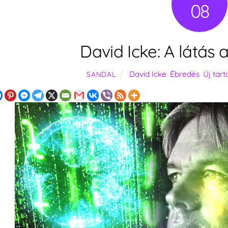
08
David Icke: A látás
David Icke
,
Ébredés
,
Új tar
SANDAL