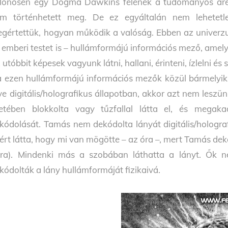
lönösen egy Dogma Dawkins félének a tudományos arén
m történhetett meg. De ez egyáltalán nem lehetetl
gértettük, hogyan működik a valóság. Ebben az univerz
 emberi testet is – hullámformájú információs mező, amely 
 utóbbit képesek vagyunk látni, hallani, érinteni, ízlelni és 
 ezen hullámformájú információs mezők közül bármelyik
ve digitális/holografikus állapotban, akkor azt nem leszü
etében blokkolta vagy tűzfallal látta el, és megak
kódolását. Tamás nem dekódolta lányát digitális/holograf
ért látta, hogy mi van mögötte – az óra –, mert Tamás dekód
ra). Mindenki más a szobában láthatta a lányt. Ők ne
kódolták a lány hullámformáját fizikaivá.