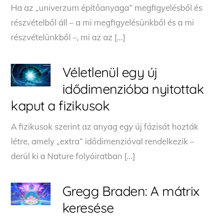
Ha az „univerzum építőanyaga” megfigyelésből és
részvételből áll – a mi meg­figyelésünkből és a mi
részvételünkből –, mi az az […]
Véletlenül egy új
idődimenzióba nyitottak
kaput a fizikusok
A fizikusok szerint az anyag egy új fázisát hozták
létre, amely „extra” idődimenzióval rendelkezik –
derül ki a Nature folyóiratban […]
Gregg Braden: A mátrix
keresése