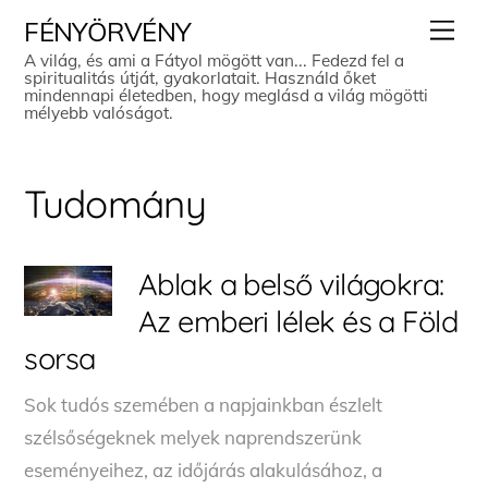
Skip
Men
FÉNYÖRVÉNY
to
A világ, és ami a Fátyol mögött van... Fedezd fel a
spiritualitás útját, gyakorlatait. Használd őket
content
mindennapi életedben, hogy meglásd a világ mögötti
mélyebb valóságot.
Tudomány
Ablak a belső világokra:
Az emberi lélek és a Föld
sorsa
Sok tudós szemében a napjainkban észlelt
szélsőségeknek melyek naprendszerünk
eseményeihez, az időjárás alakulásához, a