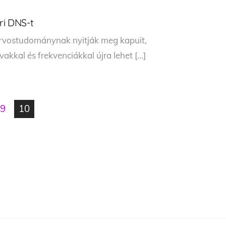
ri DNS-t
orvostudománynak nyitják meg kapuit,
kkal és frekvenciákkal újra lehet […]
9
10