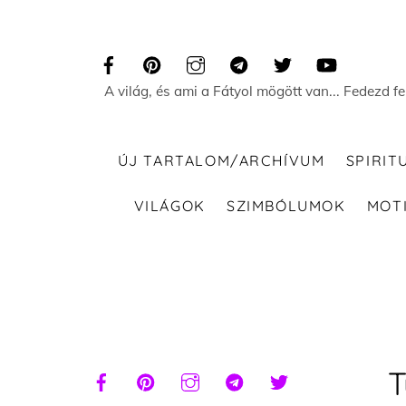
Skip
to
content
A világ, és ami a Fátyol mögött van... Fedezd f
ÚJ TARTALOM/ARCHÍVUM
SPIRIT
VILÁGOK
SZIMBÓLUMOK
MOT