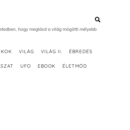
Search
 életedben, hogy meglásd a világ mögötti mélyebb
TKOK
VILÁG
VILÁG II.
ÉBREDÉS
ÁSZAT
UFO
EBOOK
ÉLETMÓD