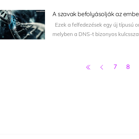
A szavak befolyásolják az embe
Ezek a felfedezések egy új típusú 
melyben a DNS-t bizonyos kulcsszava
7
8