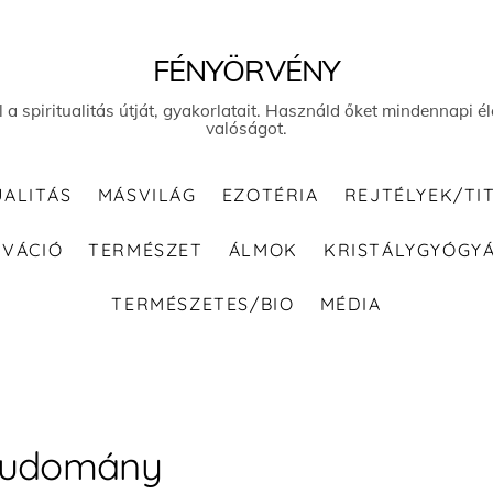
FÉNYÖRVÉNY
el a spiritualitás útját, gyakorlatait. Használd őket mindennapi
valóságot.
UALITÁS
MÁSVILÁG
EZOTÉRIA
REJTÉLYEK/TI
IVÁCIÓ
TERMÉSZET
ÁLMOK
KRISTÁLYGYÓGY
TERMÉSZETES/BIO
MÉDIA
Tudomány