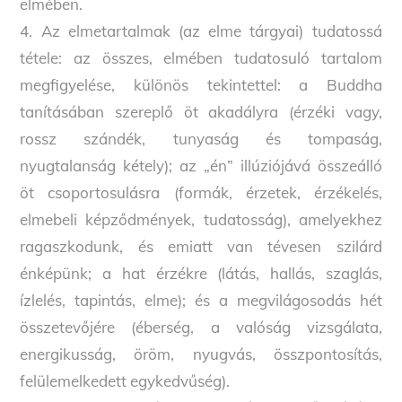
elmében.
4. Az elmetartalmak (az elme tárgyai) tudatossá
tétele: az összes, elmében tudatosuló tartalom
megfigyelése, különös tekintettel: a Buddha
tanításában szereplő öt akadályra (érzéki vagy,
rossz szándék, tunyaság és tompaság,
nyugtalanság kétely); az „én” illúziójává összeálló
öt csoportosulásra (formák, érzetek, érzékelés,
elmebeli képződmények, tudatosság), amelyekhez
ragaszkodunk, és emiatt van tévesen szilárd
énképünk; a hat érzékre (látás, hallás, szaglás,
ízlelés, tapintás, elme); és a megvilágosodás hét
összetevőjére (éberség, a valóság vizsgálata,
energikusság, öröm, nyugvás, összpontosítás,
felülemelkedett egykedvűség).