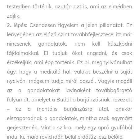
testedben történik, azután azt is, ami az elmédben
zajlik.
2. lépés: Csendesen figyelem a jelen pillanatot. Ez
lényegében az előző szint továbbfejlesztése, itt már
nincsenek gondolatok, nem kell küszködni
fájdalmakkal. El tudjuk őket engedni, és csak
érzékeljük, ami épp történik. Ez pl. megnyilvánulhat
úgy, hogy a meditáló hall valakit beszélni a saját
nyelvén, mégsem tudja miről beszél. Vagyis megáll
az a gondolatokat lavinaként továbbgörgető
folyamat, amelyet a Buddha burjánzásnak nevezett
– ez a mentális burjánzásra utal, amikor
elszaporodnak a gondolatok, mintha csak egymást
gerjesztenék. Mint a szikra, mely egy apró gyufából
indul ki, majd rövid időn belül erdőtűz lesz belőle.