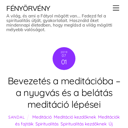
Skip
Men
FÉNYÖRVÉNY
to
A világ, és ami a Fátyol mögött van... Fedezd fel a
spiritualitás útját, gyakorlatait. Használd őket
content
mindennapi életedben, hogy meglásd a világ mögötti
mélyebb valóságot.
2019
07
01
Bevezetés a meditációba –
a nyugvás és a belátás
meditáció lépései
Meditáció
,
Meditáció kezdőknek
,
Meditációk
SANDAL
és fajtáik
,
Spiritualitás
,
Spiritualitás kezdőknek
,
Új