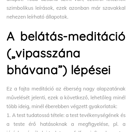
szimbolikus leírások, ezek azonban már szavakkal
nehezen leírható állapotok.
A belátás-meditáció
(„vipasszána
bhávana”) lépései
Ez a fajta meditáció az éberség nagy alapzatának
művelését jelenti, ezek a következő, lehetőleg minél
több ideig, minél éberebben végzett gyakorlatok:
1. A test tudatossá tétele: a test tevékenységének és
a teste érő hatásoknak a megfigyelése, pl. a