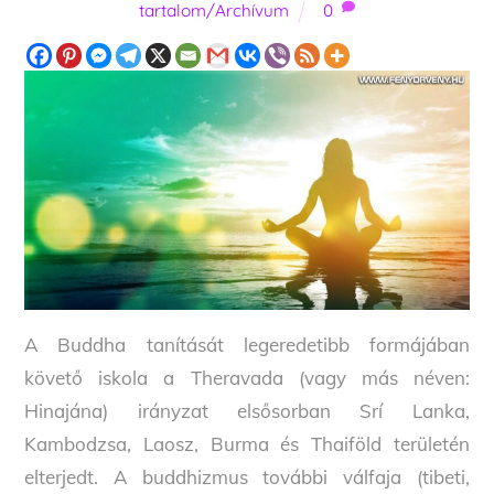
tartalom/Archívum
0
A Buddha tanítását legeredetibb formájában
követő iskola a Theravada (vagy más néven:
Hinajána) irányzat elsősorban Srí Lanka,
Kambodzsa, Laosz, Burma és Thaiföld területén
elterjedt. A buddhizmus további válfaja (tibeti,