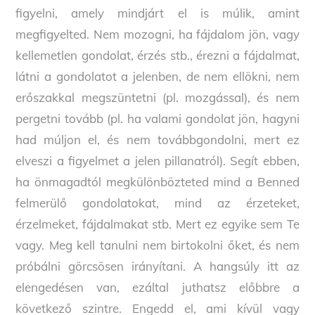
figyelni, amely mindjárt el is múlik, amint
megfigyelted. Nem mozogni, ha fájdalom jön, vagy
kellemetlen gondolat, érzés stb., érezni a fájdalmat,
látni a gondolatot a jelenben, de nem ellökni, nem
erőszakkal megszüntetni (pl. mozgással), és nem
pergetni tovább (pl. ha valami gondolat jön, hagyni
had múljon el, és nem továbbgondolni, mert ez
elveszi a figyelmet a jelen pillanatról). Segít ebben,
ha önmagadtól megkülönbözteted mind a Benned
felmerülő gondolatokat, mind az érzeteket,
érzelmeket, fájdalmakat stb. Mert ez egyike sem Te
vagy. Meg kell tanulni nem birtokolni őket, és nem
próbálni görcsösen irányítani. A hangsúly itt az
elengedésen van, ezáltal juthatsz előbbre a
következő szintre. Engedd el, ami kívül vagy