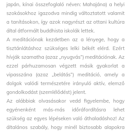
japán, kínai összefoglaló néven: Mahajána) a helyi
szokásokhoz igazodva mindig változtatott valamit
a tanításokon, így azok nagyrészt az ottani kultúra
által átformált buddhista iskolák lettek.
A meditációnak kezdetben az a lényege, hogy a
tisztánlátáshoz szükséges lelki békét elérd. Ezért
hívják szamatha (azaz „nyugvás”) meditációnak. Az
ezzel párhuzamosan végzett másik gyakorlat a
vipasszána (azaz „belátás”) meditáció, amely a
dolgok valódi természetére irányuló aktív, elemző
gondolkodást (szemlélődést) jelent.
Az alábbiak olvasásakor vedd figyelembe, hogy
egyénenként más-más időráfordításra lehet
szükség az egyes lépéseken való áthaladáshoz! Az
általános szabály, hogy minél biztosabb alapokra