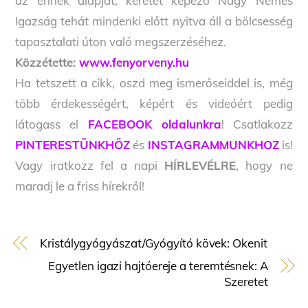
az ennek alapját, keretét képező Nagy Nemes
Igazság tehát mindenki előtt nyitva áll a bölcsesség
tapasztalati úton való megszerzéséhez.
Közzétette:
www.fenyorveny.hu
Ha tetszett a cikk, oszd meg ismerőseiddel is, még
több érdekességért, képért és videóért pedig
látogass el
FACEBOOK oldalunkra
! Csatlakozz
PINTERESTÜNKHÖZ
és
INSTAGRAMMUNKHOZ
is!
Vagy iratkozz fel a napi
HÍRLEVÉLRE
, hogy ne
maradj le a friss hírekről!
Kristálygyógyászat/Gyógyító kövek: Okenit
Egyetlen igazi hajtóereje a teremtésnek: A
Szeretet