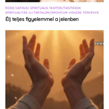
ROXIE NAFOUSI
,
SPIRITUÁLIS TANÍTÓK/TANÍTÁSOK
,
SPIRITUALITÁS
,
ÚJ TARTALOM/ARCHÍVUM
,
VONZÁS TÖRVÉNYE
Élj teljes figyelemmel a jelenben