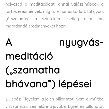
helyezed a meditációdat, annál valószínűbbek a
tartós eredmények, míg az elhamarkodott, túl gyors
„átszaladás” a szinteken esetleg nem fog
maradandó eredményeket hozni.
A nyugvás-
meditáció
(„szamatha
bhávana”) lépései
1. lépés: Figyelem a jelen pillanatot. Sem a múltba
visszanézni, sem előre a jövőbe. Egyetlen pillanatot