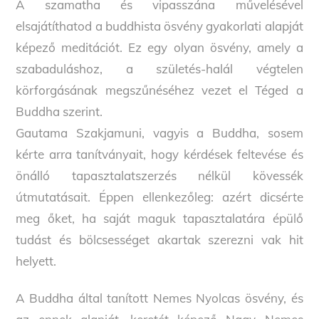
A szamatha és vipasszána művelésével
elsajátíthatod a buddhista ösvény gyakorlati alapját
képező meditációt. Ez egy olyan ösvény, amely a
szabaduláshoz, a születés-halál végtelen
körforgásának megszűnéséhez vezet el Téged a
Buddha szerint.
Gautama Szakjamuni, vagyis a Buddha, sosem
kérte arra tanítványait, hogy kérdések feltevése és
önálló tapasztalatszerzés nélkül kövessék
útmutatásait. Éppen ellenkezőleg: azért dicsérte
meg őket, ha saját maguk tapasztalatára épülő
tudást és bölcsességet akartak szerezni vak hit
helyett.
A Buddha által tanított Nemes Nyolcas ösvény, és