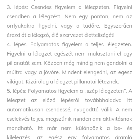
3. lépés: Csendes figyelem a lélegzeten. Figyelni
csendben a lélegzést. Nem egy ponton, nem az
orrlyukakra figyelni, vagy a tüdőre. Egyszerűen
érezd át a lélegző, élő szervezet életteliségét!
4. lépés: Folyamatos figyelem a teljes lélegzeten.
Figyelni a lélegzet egészét nem mulasztani el egy
pillanatát sem. Közben még mindig nem gondolni a
múltra vagy a jövőre. Mindent elengedni, az egész
világot. Kizárólag a lélegzet pillanatai léteznek.
5. lépés: Folyamatos figyelem a „szép lélegzeten”. A
lélegzet az előző lépésről továbbhaladva itt
automatikusan csendessé, nyugodttá válik. A nem
cselekvés teljes, megszűnik minden ami aktivitásnak
mondható. Itt már nem különbözik a be- és
kilélegzés, az egész egy folyamatos áramló