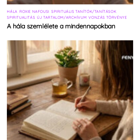
HÁLA
,
ROXIE NAFOUSI
,
SPIRITUÁLIS TANÍTÓK/TANÍTÁSOK
,
SPIRITUALITÁS
,
ÚJ TARTALOM/ARCHÍVUM
,
VONZÁS TÖRVÉNYE
A hála szemlélete a mindennapokban