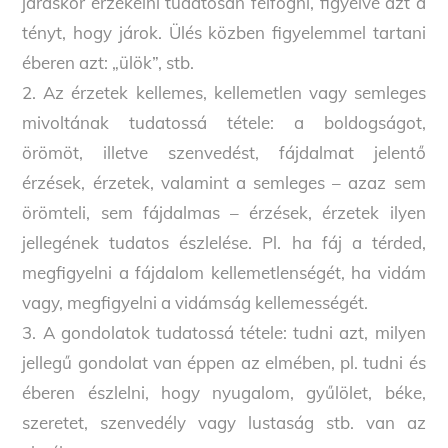
járáskor érzékelni tudatosan felfogni, figyelve azt a
tényt, hogy járok. Ülés közben figyelemmel tartani
éberen azt: „ülök”, stb.
2. Az érzetek kellemes, kellemetlen vagy semleges
mivoltának tudatossá tétele: a boldogságot,
örömöt, illetve szenvedést, fájdalmat jelentő
érzések, érzetek, valamint a semleges – azaz sem
örömteli, sem fájdalmas – érzések, érzetek ilyen
jellegének tudatos észlelése. Pl. ha fáj a térded,
megfigyelni a fájdalom kellemetlenségét, ha vidám
vagy, megfigyelni a vidámság kellemességét.
3. A gondolatok tudatossá tétele: tudni azt, milyen
jellegű gondolat van éppen az elmében, pl. tudni és
éberen észlelni, hogy nyugalom, gyűlölet, béke,
szeretet, szenvedély vagy lustaság stb. van az