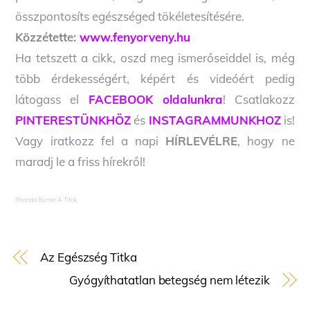
összpontosíts egészséged tökéletesítésére.
Közzétette:
www.fenyorveny.hu
Ha tetszett a cikk, oszd meg ismerőseiddel is, még
több érdekességért, képért és videóért pedig
látogass el
FACEBOOK oldalunkra
! Csatlakozz
PINTERESTÜNKHÖZ
és
INSTAGRAMMUNKHOZ
is!
Vagy iratkozz fel a napi
HÍRLEVÉLRE
, hogy ne
maradj le a friss hírekről!
Rhonda Byrne: A Titok
Az Egészség Titka
Gyógyíthatatlan betegség nem létezik