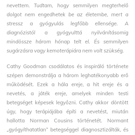
nevettem. Tudtam, hogy semmilyen megterhelő
dolgot nem engedhetek be az életembe, mert a
stressz a gyógyulás legfőbb ellensége. A
diagnózistól a gyógyulttá nyilvánításomig
mindössze három hónap telt el. És semmilyen
sugárzásra vagy kemoterápiára nem volt szükség.
Cathy Goodman csodálatos és inspiráló története
szépen demonstrálja a három leghatékonyabb erő
működését. Ezek a hála ereje, a hit ereje és a
nevetés, a játék ereje, amelyek minden testi
betegséget képesek legyőzni. Cathy akkor döntött
úgy, hogy terápiájába építi a nevetést, miután
hallotta Norman Cousins történetét. Normant
„gyógyíthatatlan” betegséggel diagnosztizálták, és