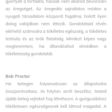
gyertyát a tortádra, hacsak nem akarod bevonzani
az öregséget. Az öregedés sajnálatos módon a
nyugati társadalom központi fogalma, holott ilyen
dolog valójában nem létezik. Gondolataid révén
elérhető számodra a tökéletes egészség, a tökéletes
testsúly és az örök fiatalság. Mindezt képes vagy
megteremteni, ha állandósítod elmédben a
tökéletesség gondolatát.
Bob Proctor
Ha betegen folyamatosan az állapotodra
összpontosítasz, és folyton arról beszélsz, tested
újabb beteg sejteket fog létrehozni. A gyógyuláshoz
tökéletesen egészségesnek kell látnod magadat. A