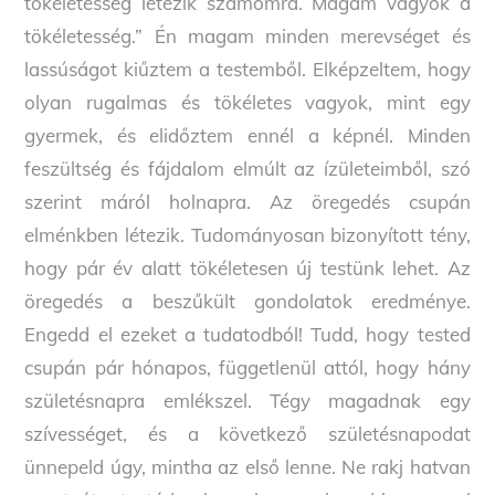
tökéletesség létezik számomra. Magam vagyok a
tökéletesség.” Én magam minden merevséget és
lassúságot kiűztem a testemből. Elképzeltem, hogy
olyan rugalmas és tökéletes vagyok, mint egy
gyermek, és elidőztem ennél a képnél. Minden
feszültség és fájdalom elmúlt az ízületeimből, szó
szerint máról holnapra. Az öregedés csupán
elménkben létezik. Tudományosan bizonyított tény,
hogy pár év alatt tökéletesen új testünk lehet. Az
öregedés a beszűkült gondolatok eredménye.
Engedd el ezeket a tudatodból! Tudd, hogy tested
csupán pár hónapos, függetlenül attól, hogy hány
születésnapra emlékszel. Tégy magadnak egy
szívességet, és a következő születésnapodat
ünnepeld úgy, mintha az első lenne. Ne rakj hatvan