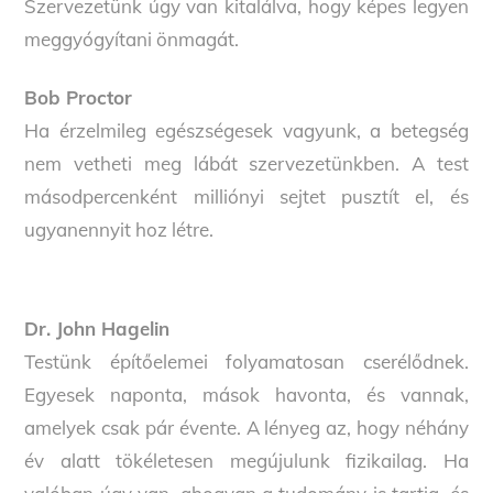
Szervezetünk úgy van kitalálva, hogy képes legyen
meggyógyítani önmagát.
Bob Proctor
Ha érzelmileg egészségesek vagyunk, a betegség
nem vetheti meg lábát szervezetünkben. A test
másodpercenként milliónyi sejtet pusztít el, és
ugyanennyit hoz létre.
Dr. John Hagelin
Testünk építőelemei folyamatosan cserélődnek.
Egyesek naponta, mások havonta, és vannak,
amelyek csak pár évente. A lényeg az, hogy néhány
év alatt tökéletesen megújulunk fizikailag. Ha