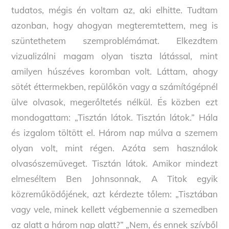
tudatos, mégis én voltam az, aki elhitte. Tudtam
azonban, hogy ahogyan megteremtettem, meg is
szüntethetem szemproblémámat. Elkezdtem
vizualizálni magam olyan tiszta látással, mint
amilyen húszéves koromban volt. Láttam, ahogy
sötét éttermekben, repülőkön vagy a számítógépnél
ülve olvasok, megerőltetés nélkül. És közben ezt
mondogattam: „Tisztán látok. Tisztán látok.” Hála
és izgalom töltött el. Három nap múlva a szemem
olyan volt, mint régen. Azóta sem használok
olvasószemüveget. Tisztán látok. Amikor mindezt
elmeséltem Ben Johnsonnak, A Titok egyik
közreműködőjének, azt kérdezte tőlem: „Tisztában
vagy vele, minek kellett végbemennie a szemedben
az alatt a három nap alatt?” „Nem, és ennek szívből