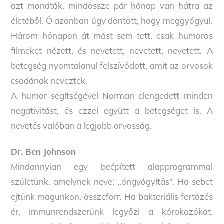
azt mondták, mindössze pár hónap van hátra az
életéből. Ő azonban úgy döntött, hogy meggyógyul.
Három hónapon át mást sem tett, csak humoros
filmeket nézett, és nevetett, nevetett, nevetett. A
betegség nyomtalanul felszívódott, amit az orvosok
csodának neveztek.
A humor segítségével Norman elengedett minden
negativitást, és ezzel együtt a betegséget is. A
nevetés valóban a legjobb orvosság.
Dr. Ben Johnson
Mindannyian egy beépített alapprogrammal
születünk, amelynek neve: „öngyógyítás”. Ha sebet
ejtünk magunkon, összeforr. Ha bakteriális fertőzés
ér, immunrendszerünk legyőzi a kórokozókat.