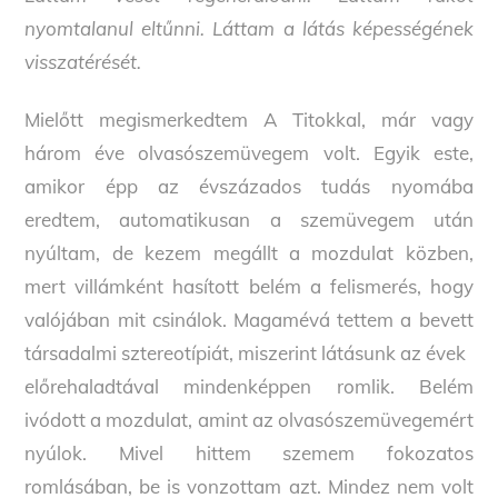
nyomtalanul eltűnni. Láttam a látás képességének
visszatérését.
Mielőtt megismerkedtem A Titokkal, már vagy
három éve olvasószemüvegem volt. Egyik este,
amikor épp az évszázados tudás nyomába
eredtem, automatikusan a szemüvegem után
nyúltam, de kezem megállt a mozdulat közben,
mert villámként hasított belém a felismerés, hogy
valójában mit csinálok. Magamévá tettem a bevett
társadalmi sztereotípiát, miszerint látásunk az évek
előrehaladtával mindenképpen romlik. Belém
ivódott a mozdulat, amint az olvasószemüvegemért
nyúlok. Mivel hittem szemem fokozatos
romlásában, be is vonzottam azt. Mindez nem volt