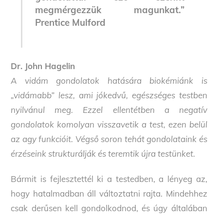
megmérgezzük magunkat.”
Prentice Mulford
Dr. John Hagelin
A vidám gondolatok hatására biokémiánk is
„vidámabb” lesz, ami jókedvű, egészséges testben
nyilvánul meg. Ezzel ellentétben a negatív
gondolatok komolyan visszavetik a test, ezen belül
az agy funkcióit. Végső soron tehát gondolataink és
érzéseink strukturálják és teremtik újra testünket.
Bármit is fejlesztettél ki a testedben, a lényeg az,
hogy hatalmadban áll változtatni rajta. Mindehhez
csak derűsen kell gondolkodnod, és úgy általában