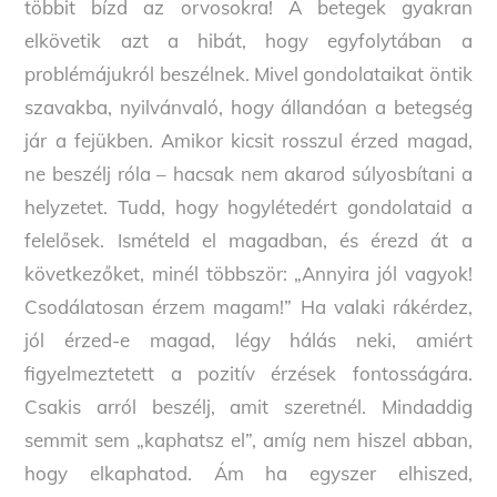
többit bízd az orvosokra! A betegek gyakran
elkövetik azt a hibát, hogy egyfolytában a
problémájukról beszélnek. Mivel gondolataikat öntik
szavakba, nyilvánvaló, hogy állandóan a betegség
jár a fejükben. Amikor kicsit rosszul érzed magad,
ne beszélj róla – hacsak nem akarod súlyosbítani a
helyzetet. Tudd, hogy hogylétedért gondolataid a
felelősek. Ismételd el magadban, és érezd át a
következőket, minél többször: „Annyira jól vagyok!
Csodálatosan érzem magam!” Ha valaki rákérdez,
jól érzed-e magad, légy hálás neki, amiért
figyelmeztetett a pozitív érzések fontosságára.
Csakis arról beszélj, amit szeretnél. Mindaddig
semmit sem „kaphatsz el”, amíg nem hiszel abban,
hogy elkaphatod. Ám ha egyszer elhiszed,