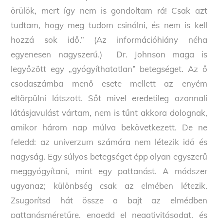
örülök, mert így nem is gondoltam rá! Csak azt
tudtam, hogy meg tudom csinálni, és nem is kell
hozzá sok idő.” (Az információhiány néha
egyenesen nagyszerű.) Dr. Johnson maga is
legyőzött egy „gyógyíthatatlan” betegséget. Az ő
csodaszámba menő esete mellett az enyém
eltörpülni látszott. Sőt mivel eredetileg azonnali
látásjavulást vártam, nem is tűnt akkora dolognak,
amikor három nap múlva bekövetkezett. De ne
feledd: az univerzum számára nem létezik idő és
nagyság. Egy súlyos betegséget épp olyan egyszerű
meggyógyítani, mint egy pattanást. A módszer
ugyanaz; különbség csak az elmében létezik.
Zsugorítsd hát össze a bajt az elmédben
pattanásméretűre, engedd el negativitásodat, és