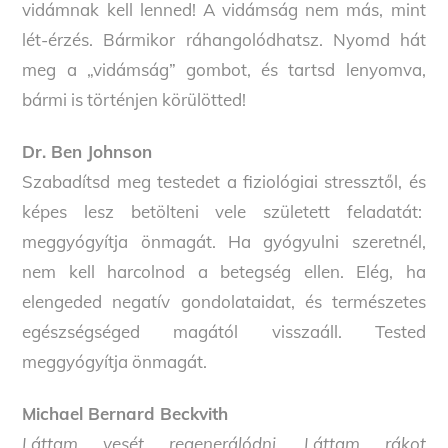
vidámnak kell lenned! A vidámság nem más, mint
lét-érzés. Bármikor ráhangolódhatsz. Nyomd hát
meg a „vidámság” gombot, és tartsd lenyomva,
bármi is történjen körülötted!
Dr. Ben Johnson
Szabadítsd meg testedet a fiziológiai stressztől, és
képes lesz betölteni vele született feladatát:
meggyógyítja önmagát. Ha gyógyulni szeretnél,
nem kell harcolnod a betegség ellen. Elég, ha
elengeded negatív gondolataidat, és természetes
egészségséged magától visszaáll. Tested
meggyógyítja önmagát.
Michael Bernard Beckvith
Láttam vesét regenerálódni. Láttam rákot