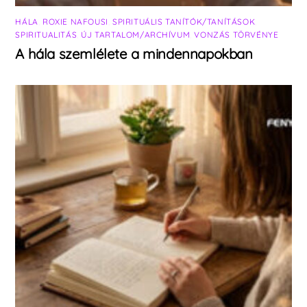
HÁLA
,
ROXIE NAFOUSI
,
SPIRITUÁLIS TANÍTÓK/TANÍTÁSOK
,
SPIRITUALITÁS
,
ÚJ TARTALOM/ARCHÍVUM
,
VONZÁS TÖRVÉNYE
A hála szemlélete a mindennapokban