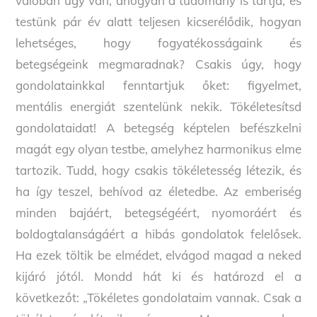
valóban úgy van, ahogyan a tudomány is tartja, és
testünk pár év alatt teljesen kicserélődik, hogyan
lehetséges, hogy fogyatékosságaink és
betegségeink megmaradnak? Csakis úgy, hogy
gondolatainkkal fenntartjuk őket: figyelmet,
mentális energiát szentelünk nekik. Tökéletesítsd
gondolataidat! A betegség képtelen befészkelni
magát egy olyan testbe, amelyhez harmonikus elme
tartozik. Tudd, hogy csakis tökéletesség létezik, és
ha így teszel, behívod az életedbe. Az emberiség
minden bajáért, betegségéért, nyomoráért és
boldogtalanságáért a hibás gondolatok felelősek.
Ha ezek töltik be elmédet, elvágod magad a neked
kijáró jótól. Mondd hát ki és határozd el a
következőt: „Tökéletes gondolataim vannak. Csak a