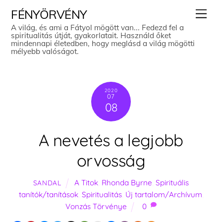
Skip
Men
FÉNYÖRVÉNY
to
A világ, és ami a Fátyol mögött van... Fedezd fel a
spiritualitás útját, gyakorlatait. Használd őket
content
mindennapi életedben, hogy meglásd a világ mögötti
mélyebb valóságot.
2020
07
08
A nevetés a legjobb
orvosság
A Titok
,
Rhonda Byrne
,
Spirituális
SANDAL
tanítók/tanítások
,
Spiritualitás
,
Új tartalom/Archívum
,
Vonzás Törvénye
0