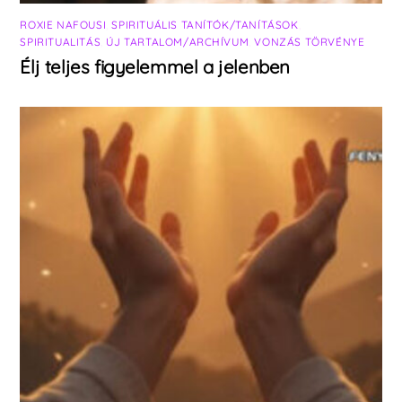
ROXIE NAFOUSI
,
SPIRITUÁLIS TANÍTÓK/TANÍTÁSOK
,
SPIRITUALITÁS
,
ÚJ TARTALOM/ARCHÍVUM
,
VONZÁS TÖRVÉNYE
Élj teljes figyelemmel a jelenben