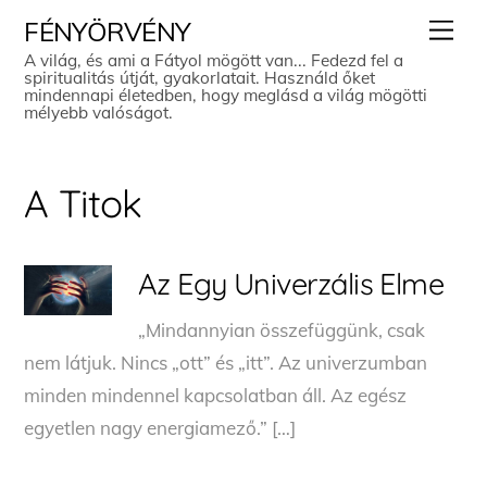
Skip
Men
FÉNYÖRVÉNY
to
A világ, és ami a Fátyol mögött van... Fedezd fel a
spiritualitás útját, gyakorlatait. Használd őket
content
mindennapi életedben, hogy meglásd a világ mögötti
mélyebb valóságot.
A Titok
Az Egy Univerzális Elme
„Mindannyian összefüggünk, csak
nem látjuk. Nincs „ott” és „itt”. Az univerzumban
minden mindennel kapcsolatban áll. Az egész
egyetlen nagy energiamező.” […]