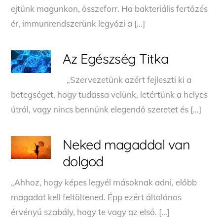
ejtünk magunkon, összeforr. Ha bakteriális fertőzés
ér, immunrendszerünk legyőzi a […]
Az Egészség Titka
„Szervezetünk azért fejleszti ki a
betegséget, hogy tudassa velünk, letértünk a helyes
útról, vagy nincs bennünk elegendő szeretet és […]
Neked magaddal van
dolgod
„Ahhoz, hogy képes legyél másoknak adni, előbb
magadat kell feltöltened. Épp ezért általános
érvényű szabály, hogy te vagy az első. […]