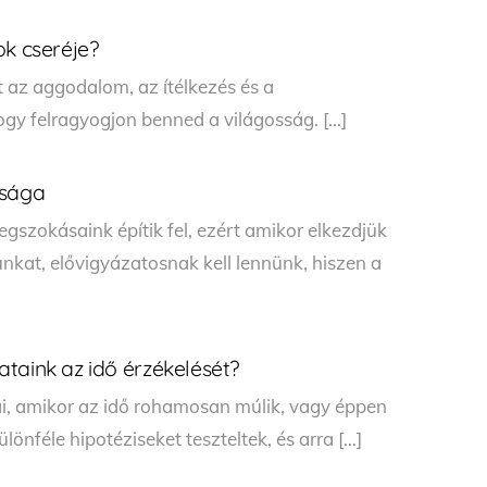
ok cseréje?
 az aggodalom, az ítélkezés és a
ogy felragyogjon benned a világosság. […]
ssága
gszokásaink építik fel, ezért amikor elkezdjük
at, elővigyázatosnak kell lennünk, hiszen a
taink az idő érzékelését?
i, amikor az idő rohamosan múlik, vagy éppen
ülönféle hipotéziseket teszteltek, és arra […]