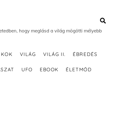
Search
 életedben, hogy meglásd a világ mögötti mélyebb
TKOK
VILÁG
VILÁG II.
ÉBREDÉS
ÁSZAT
UFO
EBOOK
ÉLETMÓD