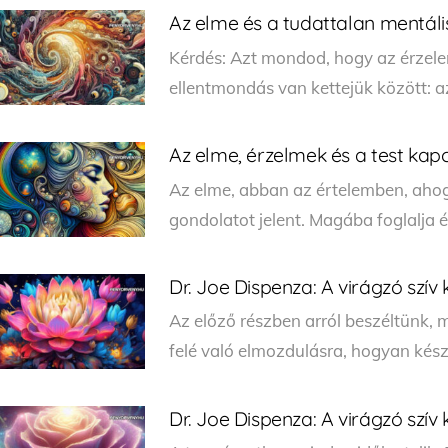
Az elme és a tudattalan mentál
Kérdés: Azt mondod, hogy az érzele
ellentmondás van kettejük között: a
Az elme, érzelmek és a test kap
Az elme, abban az értelemben, aho
gondolatot jelent. Magába foglalja é
Dr. Joe Dispenza: A virágzó szív ki
Az előző részben arról beszéltünk, 
felé való elmozdulásra, hogyan készít
Dr. Joe Dispenza: A virágzó szív ki