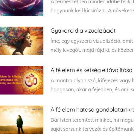
A természetben minden időbe telik. 
hagynunk kell kicsírázni. A növeke
Gyakorold a vizualizációt
Íme, egy egyszerű vizualizáció, ami
mély levegőt, majd fújd ki, és közben
A félelem és kétség eltávolítása 
A mantra olyan szó, kifejezés vagy 
hangosan, akár a fejedben, és ami se
A félelem hatása gondolatainkr
Bár Isten teremtett minket, mi ma
saját sorsunk tervezői és építőmunk