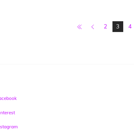
2
3
4
acebook
nterest
nstagram