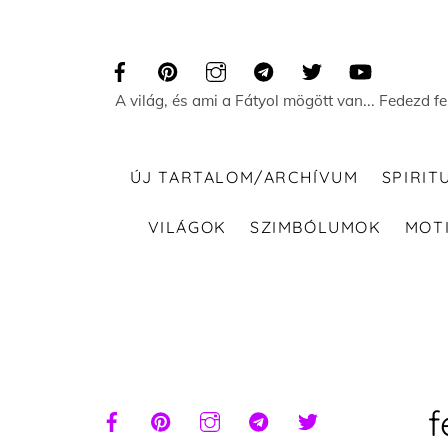
Skip
to
content
A világ, és ami a Fátyol mögött van... Fedezd f
ÚJ TARTALOM/ARCHÍVUM
SPIRIT
VILÁGOK
SZIMBÓLUMOK
MOT
f