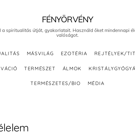
FÉNYÖRVÉNY
el a spiritualitás útját, gyakorlatait. Használd őket mindennapi
valóságot.
UALITÁS
MÁSVILÁG
EZOTÉRIA
REJTÉLYEK/TI
IVÁCIÓ
TERMÉSZET
ÁLMOK
KRISTÁLYGYÓGY
TERMÉSZETES/BIO
MÉDIA
élelem