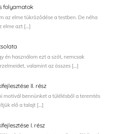
is folyamatok
m az elme tükröződése a testben. De néha
z elme azt […]
csolata
gy én használom ezt a szót, nemcsak
rzelmeidet, valamint az összes […]
fejlesztése II. rész
mi motivál bennünket a túlélésből a teremtés
jük elő a talajt […]
fejlesztése I. rész