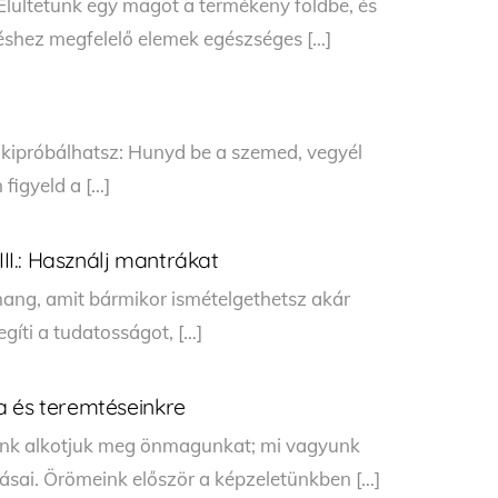
Elültetünk egy magot a termékeny földbe, és
déshez megfelelő elemek egészséges […]
t kipróbálhatsz: Hunyd be a szemed, vegyél
 figyeld a […]
III.: Használj mantrákat
hang, amit bármikor ismételgethetsz akár
gíti a tudatosságot, […]
a és teremtéseinkre
gunk alkotjuk meg önmagunkat; mi vagyunk
ásai. Örömeink először a képzeletünkben […]