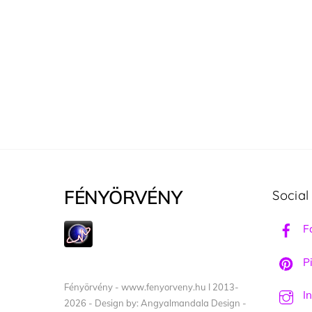
FÉNYÖRVÉNY
Social
F
Pi
Fényörvény - www.fenyorveny.hu I 2013-
I
2026 - Design by: Angyalmandala Design -