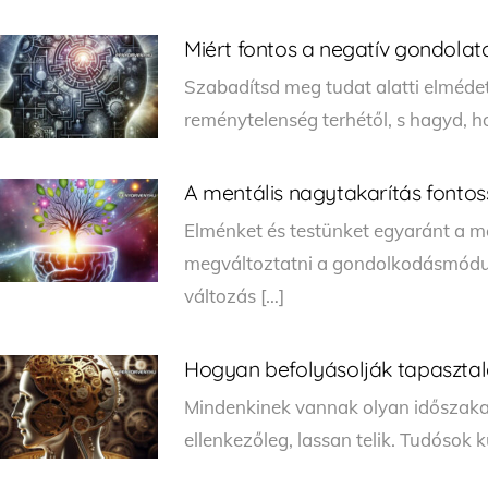
Miért fontos a negatív gondolat
Szabadítsd meg tudat alatti elmédet
reménytelenség terhétől, s hagyd, h
A mentális nagytakarítás fonto
Elménket és testünket egyaránt a me
megváltoztatni a gondolkodásmódunk
változás […]
Hogyan befolyásolják tapasztala
Mindenkinek vannak olyan időszaka
ellenkezőleg, lassan telik. Tudósok k