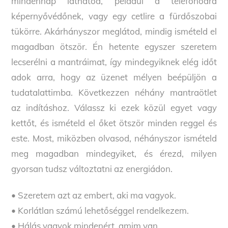
mindennap láthatod, például a telefonodra
képernyővédőnek, vagy egy cetlire a fürdőszobai
tükörre. Akárhányszor meglátod, mindig ismételd el
magadban ötször. Én hetente egyszer szeretem
lecserélni a mantráimat, így mindegyiknek elég időt
adok arra, hogy az üzenet mélyen beépüljön a
tudatalattimba. Következzen néhány mantraötlet
az indításhoz. Válassz ki ezek közül egyet vagy
kettőt, és ismételd el őket ötször minden reggel és
este. Most, miközben olvasod, néhányszor ismételd
meg magadban mindegyiket, és érezd, milyen
gyorsan tudsz változtatni az energiádon.
• Szeretem azt az embert, aki ma vagyok.
• Korlátlan számú lehetőséggel rendelkezem.
• Hálás vagyok mindenért, amim van.