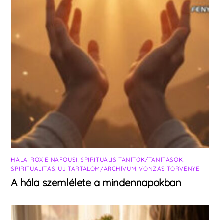
HÁLA
,
ROXIE NAFOUSI
,
SPIRITUÁLIS TANÍTÓK/TANÍTÁSOK
,
SPIRITUALITÁS
,
ÚJ TARTALOM/ARCHÍVUM
,
VONZÁS TÖRVÉNYE
A hála szemlélete a mindennapokban