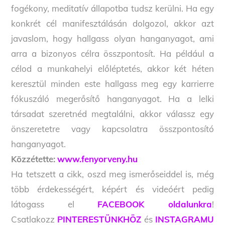
fogékony, meditatív állapotba tudsz kerülni. Ha egy
konkrét cél manifesztálásán dolgozol, akkor azt
javaslom, hogy hallgass olyan hanganyagot, ami
arra a bizonyos célra összpontosít. Ha például a
célod a munkahelyi előléptetés, akkor két héten
keresztül minden este hallgass meg egy karrierre
fókuszáló megerősítő hanganyagot. Ha a lelki
társadat szeretnéd megtalálni, akkor válassz egy
önszeretetre vagy kapcsolatra összpontosító
hanganyagot.
Közzétette:
www.fenyorveny.hu
Ha tetszett a cikk, oszd meg ismerőseiddel is, még
több érdekességért, képért és videóért pedig
látogass el
FACEBOOK oldalunkra
!
Csatlakozz
PINTERESTÜNKHÖZ
és
INSTAGRAMU