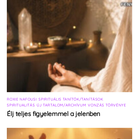
ROXIE NAFOUSI
,
SPIRITUÁLIS TANÍTÓK/TANÍTÁSOK
,
SPIRITUALITÁS
,
ÚJ TARTALOM/ARCHÍVUM
,
VONZÁS TÖRVÉNYE
Élj teljes figyelemmel a jelenben