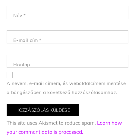
Név
*
E-mail cím
*
Honlap
A nevem, e-mail címem, és weboldalcímem mentése
a böngészőben a következő hozzászólásomhoz.
This site uses Akismet to reduce spam.
Learn how
your comment data is processed.