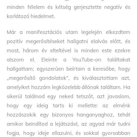
minden félelem és kétség gerjesztette negatív és
korlátozó hiedelmet.
Már a manifesztációs utam legelején elkezdtem
pozitív megerősítéseket hallgatni elalvás előtt, és
most, három év elteltével is minden este ezekre
alszom el. Eleinte a YouTube-on találtakat
hallgattam; egyszerűen beírtam a keresőbe, hogy
„megerősítő gondolatok”, és kiválasztottam azt,
amelyiket hozzám legközelebb állónak találtam. Ha
sikerül találnod egy neked tetszőt, azt javaslom,
hogy egy ideig tarts ki mellette: az elménk
hozzászokik egy bizonyos hanganyaghoz, tehát
amikor beindítod a lejátszást, az agyad már tudni
fogja, hogy ideje ellazulni, és sokkal gyorsabban