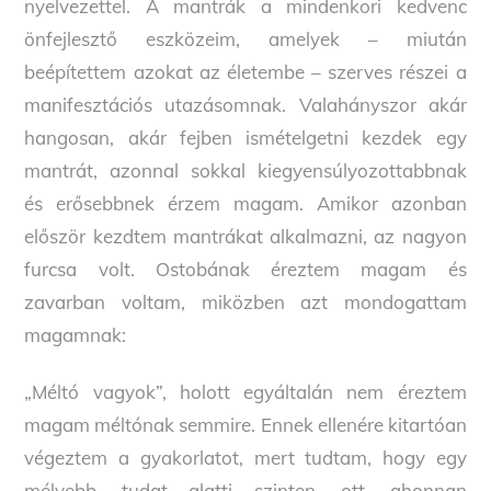
nyelvezettel. A mantrák a mindenkori kedvenc
önfejlesztő eszközeim, amelyek – miután
beépítettem azokat az életembe – szerves részei a
manifesztációs utazásomnak. Valahányszor akár
hangosan, akár fejben ismételgetni kezdek egy
mantrát, azonnal sokkal kiegyensúlyozottabbnak
és erősebbnek érzem magam. Amikor azonban
először kezdtem mantrákat alkalmazni, az nagyon
furcsa volt. Ostobának éreztem magam és
zavarban voltam, miközben azt mondogattam
magamnak:
„Méltó vagyok”, holott egyáltalán nem éreztem
magam méltónak semmire. Ennek ellenére kitartóan
végeztem a gyakorlatot, mert tudtam, hogy egy
mélyebb, tudat alatti szinten, ott, ahonnan