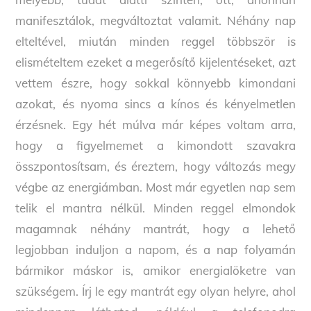
manifesztálok, megváltoztat valamit. Néhány nap
elteltével, miután minden reggel többször is
elismételtem ezeket a megerősítő kijelentéseket, azt
vettem észre, hogy sokkal könnyebb kimondani
azokat, és nyoma sincs a kínos és kényelmetlen
érzésnek. Egy hét múlva már képes voltam arra,
hogy a figyelmemet a kimondott szavakra
összpontosítsam, és éreztem, hogy változás megy
végbe az energiámban. Most már egyetlen nap sem
telik el mantra nélkül. Minden reggel elmondok
magamnak néhány mantrát, hogy a lehető
legjobban induljon a napom, és a nap folyamán
bármikor máskor is, amikor energialöketre van
szükségem. Írj le egy mantrát egy olyan helyre, ahol