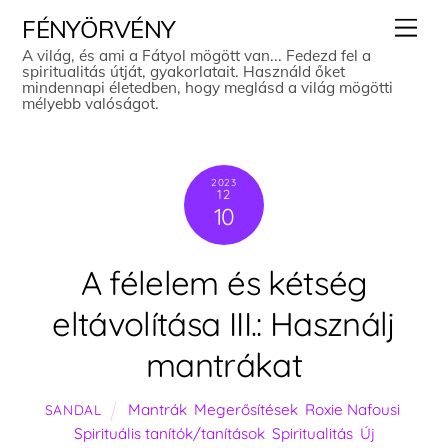
Skip
Men
FÉNYÖRVÉNY
to
A világ, és ami a Fátyol mögött van... Fedezd fel a
spiritualitás útját, gyakorlatait. Használd őket
content
mindennapi életedben, hogy meglásd a világ mögötti
mélyebb valóságot.
2023
12
10
A félelem és kétség
eltávolítása III.: Használj
mantrákat
Mantrák
,
Megerősítések
,
Roxie Nafousi
,
SANDAL
Spirituális tanítók/tanítások
,
Spiritualitás
,
Új