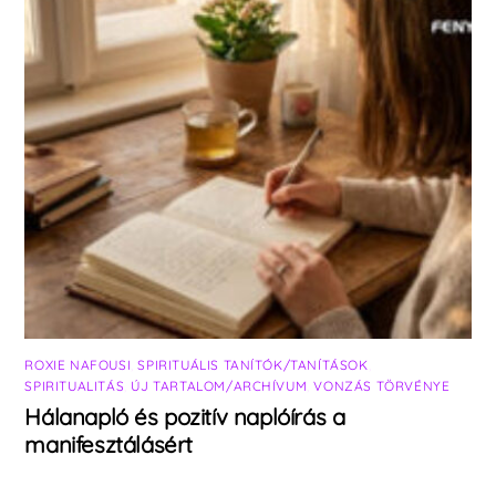
ROXIE NAFOUSI
,
SPIRITUÁLIS TANÍTÓK/TANÍTÁSOK
,
SPIRITUALITÁS
,
ÚJ TARTALOM/ARCHÍVUM
,
VONZÁS TÖRVÉNYE
Hálanapló és pozitív naplóírás a
manifesztálásért