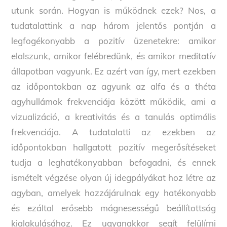
utunk során. Hogyan is működnek ezek? Nos, a
tudatalattink a nap három jelentős pontján a
legfogékonyabb a pozitív üzenetekre: amikor
elalszunk, amikor felébredünk, és amikor meditatív
állapotban vagyunk. Ez azért van így, mert ezekben
az időpontokban az agyunk az alfa és a théta
agyhullámok frekvenciája között működik, ami a
vizualizáció, a kreativitás és a tanulás optimális
frekvenciája. A tudatalatti az ezekben az
időpontokban hallgatott pozitív megerősítéseket
tudja a leghatékonyabban befogadni, és ennek
ismételt végzése olyan új idegpályákat hoz létre az
agyban, amelyek hozzájárulnak egy hatékonyabb
és ezáltal erősebb mágnesességű beállítottság
kialakulásához. Ez ugyanakkor segít felülírni