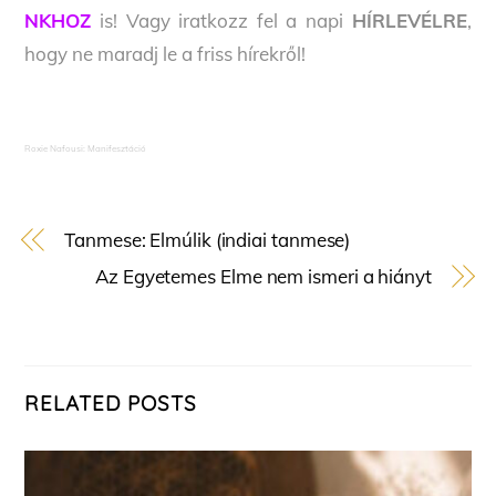
NKHOZ
is! Vagy iratkozz fel a napi
HÍRLEVÉLRE
,
hogy ne maradj le a friss hírekről!
Roxie Nafousi: Manifesztáció
Tanmese: Elmúlik (indiai tanmese)
Az Egyetemes Elme nem ismeri a hiányt
RELATED POSTS