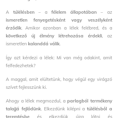
A
túlélésben
– a
félelem állapotában
– az
ismeretlen fenyegetésként vagy veszélyként
érződik
. Amikor azonban a lélek felébred, és a
következő új élmény létrehozása érdekli
, az
ismeretlen
kalanddá válik
.
Így azt kérdezi a lélek: Mi van még odakint, amit
felfedezhetek?
A maggal, amit elültetünk, hogy végül egy virágzó
szívet fejlesszünk ki.
Ahogy a lélek megmozdul,
a
parlagból termékeny
talajjá fejlődünk
. Elkezdünk kilépni a
túlélésből a
teremtésbe
és elkezdjük újra látni és