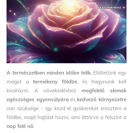
A természetben minden időbe telik.
Elültetünk egy
magot a
termékeny földbe
, és hagynunk kell
kicsírázni. A növekedéshez
megfelelő elemek
egészséges egyensúlyára
és
kedvező környezetre
van szüksége – így kezd el gyökereket ereszteni a
földbe, majd hajtást hozni, ami áttörve a felszínt a
nap felé nő
.