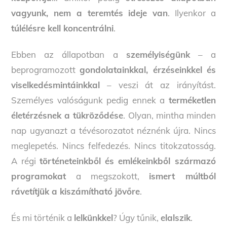
vagyunk, nem a teremtés ideje van
. Ilyenkor a
túlélésre kell koncentrálni
.
Ebben az állapotban a
személyiségünk
– a
beprogramozott
gondolatainkkal, érzéseinkkel és
viselkedésmintáinkkal
– veszi át az irányítást.
Személyes valóságunk pedig ennek a
terméketlen
életérzésnek a tükröződése
. Olyan, mintha minden
nap ugyanazt a tévésorozatot néznénk újra. Nincs
meglepetés. Nincs felfedezés. Nincs titokzatosság.
A régi
történeteinkből és emlékeinkből származó
programokat
a megszokott,
ismert múltból
rávetítjük a kiszámítható jövőre
.
És mi történik a
lelkünkkel
? Úgy tűnik,
elalszik
.