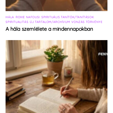
HÁLA
,
ROXIE NAFOUSI
,
SPIRITUÁLIS TANÍTÓK/TANÍTÁSOK
,
SPIRITUALITÁS
,
ÚJ TARTALOM/ARCHÍVUM
,
VONZÁS TÖRVÉNYE
A hála szemlélete a mindennapokban