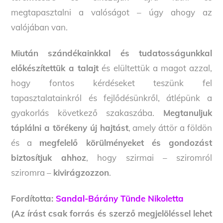
megtapasztalni a valóságot – úgy ahogy az
valójában van.
Miután szándékainkkal és tudatosságunkkal
előkészítettük a talajt
és elültettük a magot azzal,
hogy fontos kérdéseket teszünk fel
tapasztalatainkról és fejlődésünkről, átlépünk a
gyakorlás következő szakaszába.
Megtanuljuk
táplálni a törékeny új hajtást
, amely áttör a földön
és a
megfelelő körülményeket és gondozást
biztosítjuk ahhoz
, hogy szirmai – sziromról
sziromra –
kivirágzozzon
.
Fordította:
Sandal-Bárány Tünde Nikoletta
(Az írást csak forrás és szerző megjelöléssel lehet