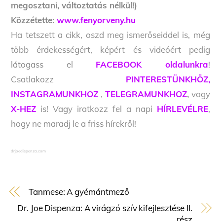
megosztani, változtatás nélkül!)
Közzétette:
www.fenyorveny.hu
Ha tetszett a cikk, oszd meg ismerőseiddel is, még
több érdekességért, képért és videóért pedig
látogass el
FACEBOOK oldalunkra
!
Csatlakozz
PINTERESTÜNKHÖZ,
INSTAGRAMUNKHOZ
,
TELEGRAMUNKHOZ
,
vagy
X-HEZ
is! Vagy iratkozz fel a napi
HÍRLEVÉLRE
,
hogy ne maradj le a friss hírekről!
drjoedispenza.com
Tanmese: A gyémántmező
Dr. Joe Dispenza: A virágzó szív kifejlesztése II.
rész