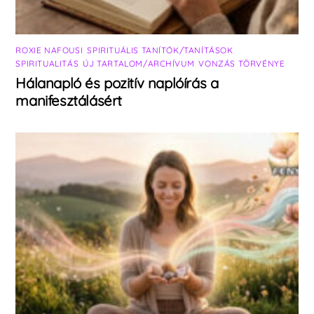
ROXIE NAFOUSI
,
SPIRITUÁLIS TANÍTÓK/TANÍTÁSOK
,
SPIRITUALITÁS
,
ÚJ TARTALOM/ARCHÍVUM
,
VONZÁS TÖRVÉNYE
Hálanapló és pozitív naplóírás a
manifesztálásért