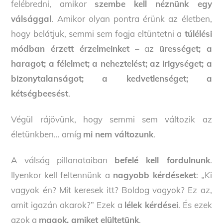
felébredni, amikor
szembe kell néznünk egy
válsággal
. Amikor olyan pontra érünk az életben,
hogy belátjuk, semmi sem fogja eltüntetni a
túlélési
módban érzett érzelmeinket
– az
ürességet; a
haragot; a félelmet; a neheztelést; az irigységet; a
bizonytalanságot; a kedvetlenséget; a
kétségbeesést
.
Végül rájövünk, hogy semmi sem változik az
életünkben… amíg
mi nem változunk
.
A válság pillanataiban
befelé kell fordulnunk
.
Ilyenkor kell feltennünk a
nagyobb kérdéseket
: „Ki
vagyok én? Mit keresek itt? Boldog vagyok? Ez az,
amit igazán akarok?” Ezek a
lélek kérdései
. És ezek
azok a
magok, amiket elültetünk
.