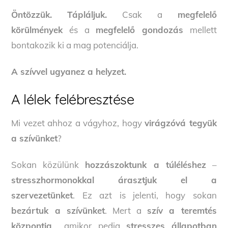
Öntözzük.
Tápláljuk.
Csak a
megfelelő
körülmények
és a
megfelelő gondozás
mellett
bontakozik ki a mag potenciálja.
A szívvel ugyanez a helyzet.
A lélek felébresztése
Mi vezet ahhoz a vágyhoz, hogy
virágzóvá tegyük
a szívünket
?
Sokan közülünk
hozzászoktunk a túléléshez
–
stresszhormonokkal árasztjuk el a
szervezetünket
. Ez azt is jelenti, hogy sokan
bezártuk a szívünket
. Mert a
szív a teremtés
központja
… amikor pedig
stresszes állapotban