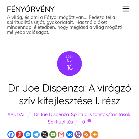
Skip
Men
FÉNYÖRVÉNY
to
A világ, és ami a Fátyol mögött van... Fedezd fel a
spiritualitás útját, gyakorlatait. Használd őket
content
mindennapi életedben, hogy meglásd a világ mögötti
mélyebb valóságot.
2024
05
16
Dr. Joe Dispenza: A virágzó
szív kifejlesztése I. rész
Dr.Joe Dispenza
,
Spirituális tanítók/tanítások
,
SANDAL
Spiritualitás
0