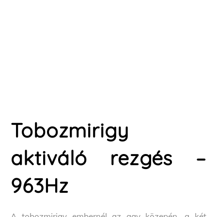
Tobozmirigy
aktiváló rezgés –
963Hz
A tobozmirigy embernél az agy közepén, a két