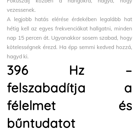
Fókuszálj közben a hangokra, hagyd, hogy
vezessenek.
A legjobb hatás elérése érdekében legalább hat
hétig kell az egyes frekvenciákat hallgatni, minden
nap 15 percen át. Ugyanakkor sosem szabad, hogy
kötelességnek érezd. Ha épp semmi kedved hozzá,
hagyd ki.
396 Hz –
felszabadítja a
félelmet és
bűntudatot