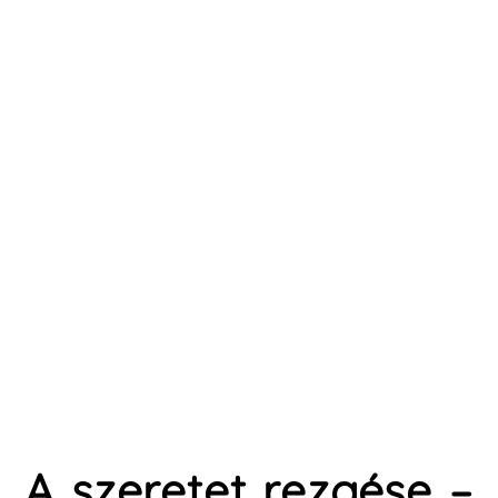
A szeretet rezgése –