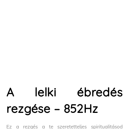
A lelki ébredés
rezgése – 852Hz
Ez a rezgés a te szeretetteljes spiritualitásod