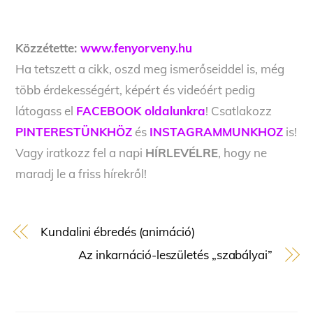
Közzétette:
www.fenyorveny.hu
Ha tetszett a cikk, oszd meg ismerőseiddel is, még
több érdekességért, képért és videóért pedig
látogass el
FACEBOOK oldalunkra
! Csatlakozz
PINTERESTÜNKHÖZ
és
INSTAGRAMMUNKHOZ
is!
Vagy iratkozz fel a napi
HÍRLEVÉLRE
, hogy ne
maradj le a friss hírekről!
Kundalini ébredés (animáció)
Az inkarnáció-leszületés „szabályai”