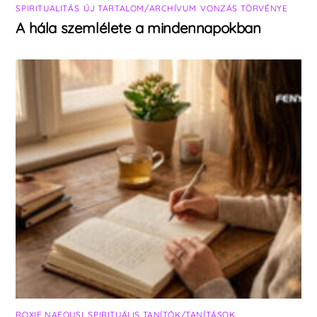
SPIRITUALITÁS
,
ÚJ TARTALOM/ARCHÍVUM
,
VONZÁS TÖRVÉNYE
A hála szemlélete a mindennapokban
ROXIE NAFOUSI
,
SPIRITUÁLIS TANÍTÓK/TANÍTÁSOK
,