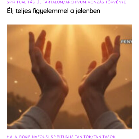
SPIRITUALITÁS
,
ÚJ TARTALOM/ARCHÍVUM
,
VONZÁS TÖRVÉNYE
Élj teljes figyelemmel a jelenben
HÁLA
,
ROXIE NAFOUSI
,
SPIRITUÁLIS TANÍTÓK/TANÍTÁSOK
,