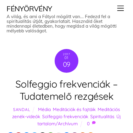
Skip
Men
FÉNYÖRVÉNY
to
A világ, és ami a Fátyol mögött van... Fedezd fel a
spiritualitás útját, gyakorlatait. Használd őket
content
mindennapi életedben, hogy meglásd a világ mögötti
mélyebb valóságot.
2017
01
09
Solfeggio frekvenciák –
Tudatemelő rezgések
Média
,
Meditációk és fajtáik
,
Meditációs
SANDAL
zenék-videók
,
Solfeggio frekvenciák
,
Spiritualitás
,
Új
tartalom/Archívum
0