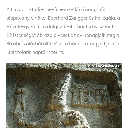
A Luwian Studies nevű nemzetközi nonprofit
alapítvány elnöke, Eberhard Zangger és kollégája, a
Bázeli Egyetemen dolgozó Rita Gautschy szerint a
12 istenséget ábrázoló véset az év hónapjait, míg a
30 ábrázolásból álló véset a hónapok napjait jelöli a
luniszoláris naptár szerint.