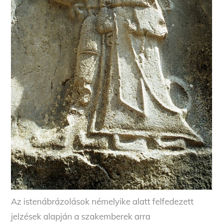
Az istenábrázolások némelyike alatt felfedezett
jelzések alapján a szakemberek arra