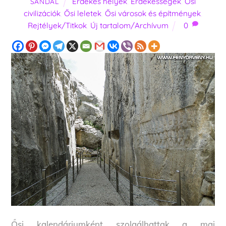
Érdekes helyek
,
Érdekességek
,
Ősi
SANDAL
civilizációk
,
Ősi leletek
,
Ősi városok és építmények
,
Rejtélyek/Titkok
,
Új tartalom/Archívum
0
Ősi kalendáriumként szolgálhattak a mai