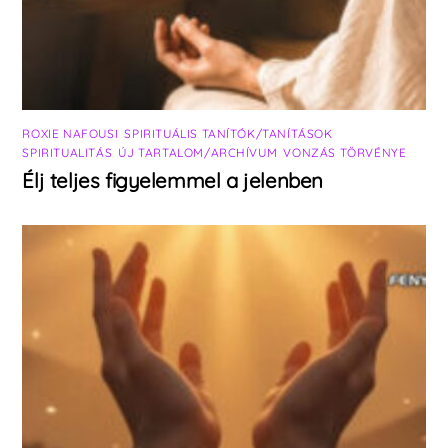
ROXIE NAFOUSI
,
SPIRITUÁLIS TANÍTÓK/TANÍTÁSOK
,
SPIRITUALITÁS
,
ÚJ TARTALOM/ARCHÍVUM
,
VONZÁS TÖRVÉNYE
Élj teljes figyelemmel a jelenben