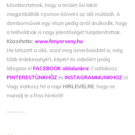
következtetnek, hogy a terület ősi lakói
megpróbálták nyomon követni az idő múlását. A
domborművek egy része pedig arról árulkodik, hogy
a teliholdnak is nagy jelentőséget tulajdonítottak.
Közzétette:
www.fenyorveny.hu
Ha tetszett a cikk, oszd meg ismerőseiddel is, még
több érdekességért, képért és videóért pedig
látogass el
FACEBOOK oldalunkra
! Csatlakozz
PINTERESTÜNKHÖZ
és
INSTAGRAMMUNKHOZ
is!
Vagy iratkozz fel a napi
HÍRLEVÉLRE
, hogy ne
maradj le a friss hírekről!
erdekesvilag.hu