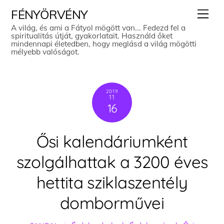
Skip
Men
FÉNYÖRVÉNY
to
A világ, és ami a Fátyol mögött van... Fedezd fel a
spiritualitás útját, gyakorlatait. Használd őket
content
mindennapi életedben, hogy meglásd a világ mögötti
mélyebb valóságot.
2019
11
16
Ősi kalendáriumként
szolgálhattak a 3200 éves
hettita sziklaszentély
domborművei