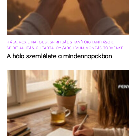
HÁLA
,
ROXIE NAFOUSI
,
SPIRITUÁLIS TANÍTÓK/TANÍTÁSOK
,
SPIRITUALITÁS
,
ÚJ TARTALOM/ARCHÍVUM
,
VONZÁS TÖRVÉNYE
A hála szemlélete a mindennapokban