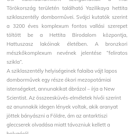
Törökország területén található Yazilikaya hettita
sziklaszentély domborművei. Svájci kutatók szerint
a 3200 éves komplexum fontos vallási szerepet
töltött be a Hettita Birodalom központja,
Hattuszasz lakóinak életében. A bronzkori
mészkőkomplexum nevének jelentése “feliratos
szikla”.
A sziklaszentély helyiségeinek falaiba vájt lapos
domborművek egy része ókori mezopotámiai
istenségeket, annunakikat ábrázol – írja a New
Scientist. Az összeesküvés-elméletek hívői szerint
az anunnakik idegen lények voltak, akik aranyat
jöttek bányászni a Földre, ám az antarktiszi
gleccserek olvadása miatt távozniuk kellett a
bolygóról.