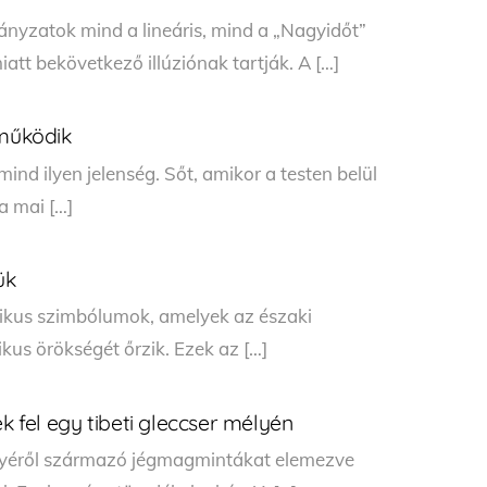
irányzatok mind a lineáris, mind a „Nagyidőt”
iatt bekövetkező illúziónak tartják. A […]
 működik
 mind ilyen jelenség. Sőt, amikor a testen belül
a mai […]
ük
ikus szimbólumok, amelyek az északi
kus örökségét őrzik. Ezek az […]
k fel egy tibeti gleccser mélyén
élyéről származó jégmagmintákat elemezve