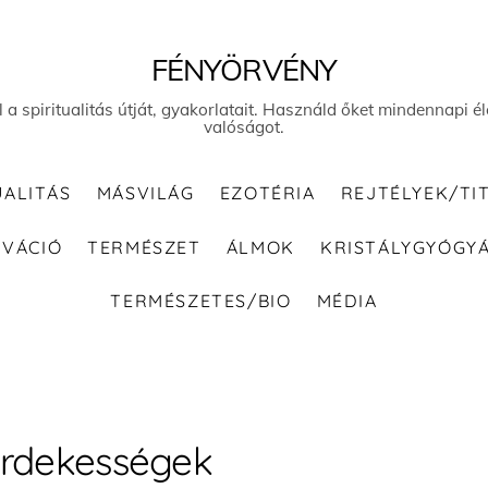
FÉNYÖRVÉNY
el a spiritualitás útját, gyakorlatait. Használd őket mindennapi
valóságot.
UALITÁS
MÁSVILÁG
EZOTÉRIA
REJTÉLYEK/TI
IVÁCIÓ
TERMÉSZET
ÁLMOK
KRISTÁLYGYÓGY
TERMÉSZETES/BIO
MÉDIA
rdekességek