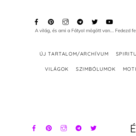
Skip
to
content
A világ, és ami a Fátyol mögött van... Fedezd f
ÚJ TARTALOM/ARCHÍVUM
SPIRIT
VILÁGOK
SZIMBÓLUMOK
MOT
É