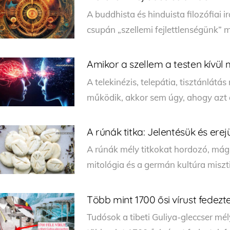
A buddhista és hinduista filozófiai 
csupán „szellemi fejlettlenségünk” m
Amikor a szellem a testen kívül
A telekinézis, telepátia, tisztánlátás
működik, akkor sem úgy, ahogy azt 
A rúnák titka: Jelentésük és erej
A rúnák mély titkokat hordozó, mág
mitológia és a germán kultúra miszti
Több mint 1700 ősi vírust fedezte
Tudósok a tibeti Guliya-gleccser m