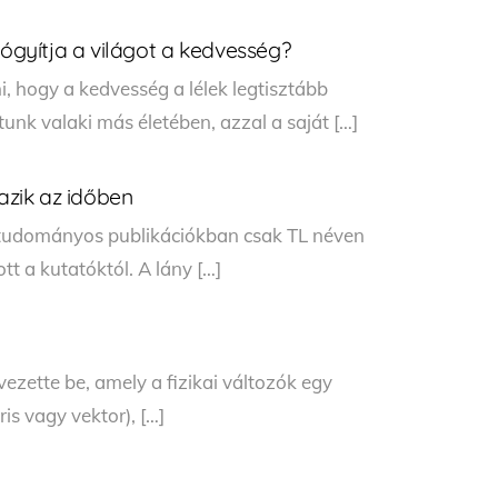
gyítja a világot a kedvesség?
, hogy a kedvesség a lélek legtisztább
unk valaki más életében, azzal a saját […]
tazik az időben
 a tudományos publikációkban csak TL néven
tt a kutatóktól. A lány […]
vezette be, amely a fizikai változók egy
is vagy vektor), […]