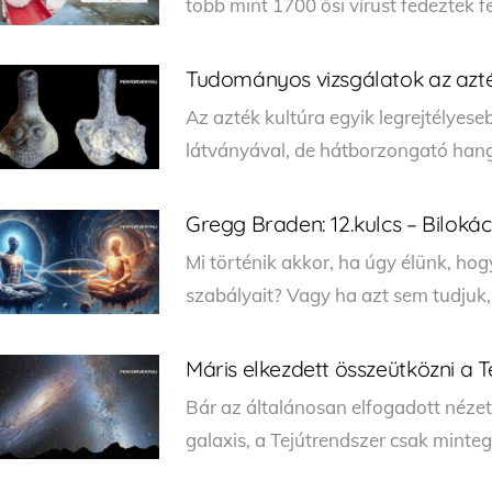
több mint 1700 ősi vírust fedeztek f
Tudományos vizsgálatok az azték
Az azték kultúra egyik legrejtélyese
látványával, de hátborzongató hangj
Gregg Braden: 12.kulcs – Biloká
Mi történik akkor, ha úgy élünk, hog
szabályait? Vagy ha azt sem tudjuk,
Máris elkezdett összeütközni a
Bár az általánosan elfogadott nézet
galaxis, a Tejútrendszer csak minteg