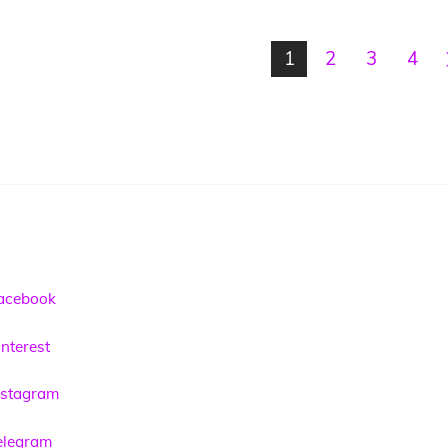
1
2
3
4
acebook
nterest
nstagram
elegram