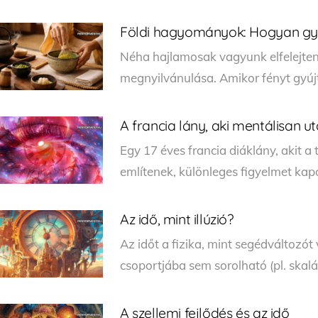
Földi hagyományok: Hogyan gyó
Néha hajlamosak vagyunk elfelejteni
megnyilvánulása. Amikor fényt gyújt
A francia lány, aki mentálisan u
Egy 17 éves francia diáklány, akit
említenek, különleges figyelmet kapo
Az idő, mint illúzió?
Az időt a fizika, mint segédváltozót 
csoportjába sem sorolható (pl. skalár
A szellemi fejlődés és az idő