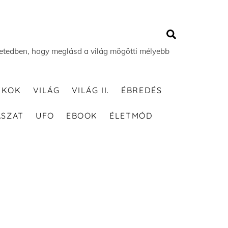
Search
 életedben, hogy meglásd a világ mögötti mélyebb
TKOK
VILÁG
VILÁG II.
ÉBREDÉS
ÁSZAT
UFO
EBOOK
ÉLETMÓD