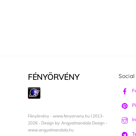
FÉNYÖRVÉNY
Social
F
Pi
Fényörvény - www.fenyorveny.hu I 2013-
I
2026 - Design by: Angyalmandala Design -
www.angyalmandala.hu
T