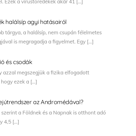
el. Ezek a vírustöredékek akár 41 […]
 halálsíp agyi hatásairól
bb tárgya, a halálsíp, nem csupán félelmetes
ával is megragadja a figyelmet. Egy […]
ció és csodák
y azzal megszegjük a fizika elfogadott
 hogy ezek a […]
 Tejútrendszer az Andromédával?
 szerint a Földnek és a Napnak is otthont adó
y 4,5 […]