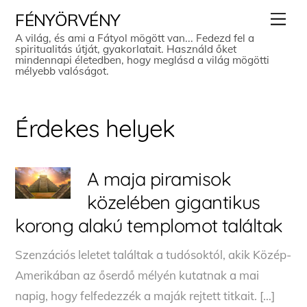
Skip
Men
FÉNYÖRVÉNY
to
A világ, és ami a Fátyol mögött van... Fedezd fel a
spiritualitás útját, gyakorlatait. Használd őket
content
mindennapi életedben, hogy meglásd a világ mögötti
mélyebb valóságot.
Érdekes helyek
A maja piramisok
közelében gigantikus
korong alakú templomot találtak
Szenzációs leletet találtak a tudósoktól, akik Közép-
Amerikában az őserdő mélyén kutatnak a mai
napig, hogy felfedezzék a maják rejtett titkait. […]