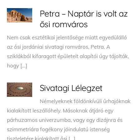
Petra – Naptár is volt az
ősi romváros
Nem csak esztétikai jelentősége miatt egyedülálló
az ősi jordániai sivatagi romváros, Petra. A
sziklákból kifaragott épületeit alapítói úgy tájolták,
hogy […]
Sivatagi Lélegzet
Némelyeknek földönkívüli űrhajóknak
kialakított leszállóhely. Másoknak átjáró egy
párhuzamos univerzumba, vagy egy dizájnra és
szimmetriára fogékony jóindulatú istenség
tiszteletére kialakított ősi […]