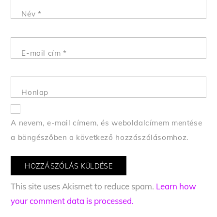
Név
*
E-mail cím
*
Honlap
A nevem, e-mail címem, és weboldalcímem mentése
a böngészőben a következő hozzászólásomhoz.
This site uses Akismet to reduce spam.
Learn how
your comment data is processed.