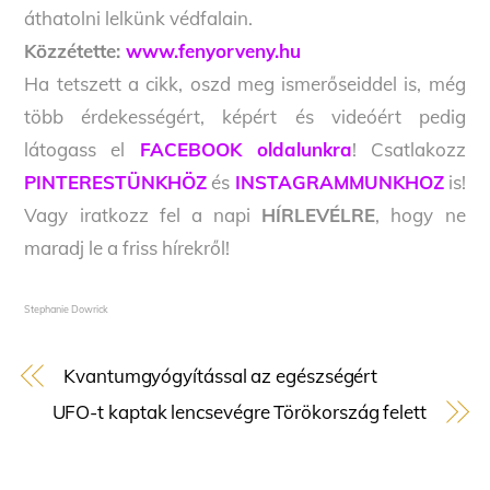
áthatolni lelkünk védfalain.
Közzétette:
www.fenyorveny.hu
Ha tetszett a cikk, oszd meg ismerőseiddel is, még
több érdekességért, képért és videóért pedig
látogass el
FACEBOOK oldalunkra
! Csatlakozz
PINTERESTÜNKHÖZ
és
INSTAGRAMMUNKHOZ
is!
Vagy iratkozz fel a napi
HÍRLEVÉLRE
, hogy ne
maradj le a friss hírekről!
Stephanie Dowrick
Kvantumgyógyítással az egészségért
UFO-t kaptak lencsevégre Törökország felett