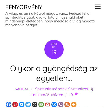
Skip
Men
FÉNYÖRVÉNY
to
A világ, és ami a Fátyol mögött van... Fedezd fel a
spiritualitás útját, gyakorlatait. Használd őket
content
mindennapi életedben, hogy meglásd a világ mögötti
mélyebb valóságot.
2018
04
19
Olykor a gyöngédség az
egyetlen…
Spirituális idézetek
,
Spiritualitás
,
Új
SANDAL
tartalom/Archívum
0