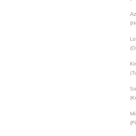
Az
(H
Lo
(O
Ki
(T
So
(K
Mi
(P