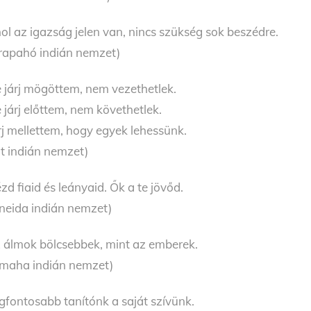
ol az igazság jelen van, nincs szükség sok beszédre.
rapahó indián nemzet)
 járj mögöttem, nem vezethetlek.
 járj előttem, nem követhetlek.
rj mellettem, hogy egyek lehessünk.
út indián nemzet)
zd fiaid és leányaid. Ők a te jövőd.
neida indián nemzet)
 álmok bölcsebbek, mint az emberek.
maha indián nemzet)
gfontosabb tanítónk a saját szívünk.