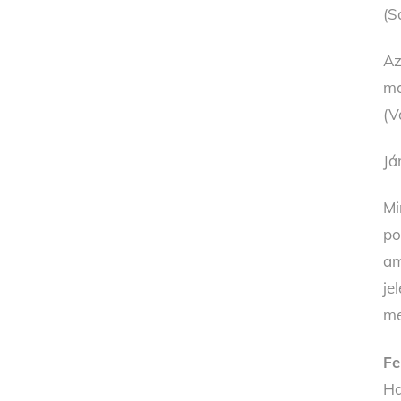
(S
Az
ma
(V
Já
Mi
po
am
je
me
Fe
Ha