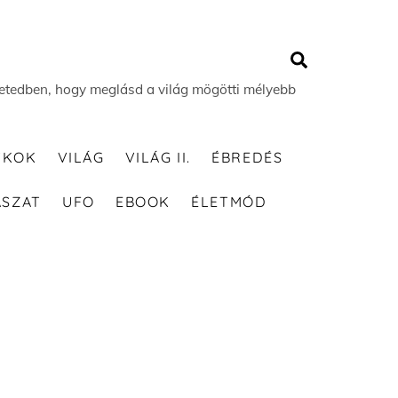
Search
 életedben, hogy meglásd a világ mögötti mélyebb
TKOK
VILÁG
VILÁG II.
ÉBREDÉS
ÁSZAT
UFO
EBOOK
ÉLETMÓD