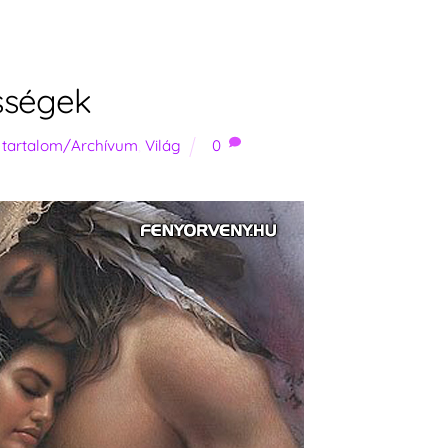
sségek
 tartalom/Archívum
,
Világ
0