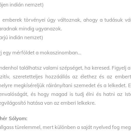
ájen indián nemzet)
 emberek törvényei úgy változnak, ahogy a tudásuk vált
radnak mindig ugyanazok.
arjú indián nemzet)
rj egy mérföldet a mokaszinomban…
ndenhol találhatsz valami szépséget, ha keresed. Figyelj a 
zitív, szeretetteljes hozzáállás az élethez és az embe
elyre megkíséreljük ráirányítani szemedet és a lelkedet. 
lenvalóságát, és hogy magad is tudj élni és hatni az Is
gvilágosító hatása van az emberi lelkekre.
hér Sólyom:
llgass türelemmel, mert különben a saját nyelved fog megs