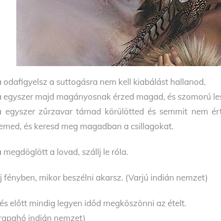
 odafigyelsz a suttogásra nem kell kiabálást hallanod.
 egyszer majd magányosnak érzed magad, és szomorú leszel
 egyszer zűrzavar támad körülötted és semmit nem érte
emed, és keresd meg magadban a csillagokat.
 megdöglött a lovad, szállj le róla.
lj fényben, mikor beszélni akarsz. (Varjú indián nemzet)
és előtt mindig legyen időd megköszönni az ételt.
rapahó indián nemzet)