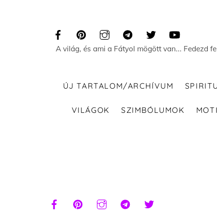
Skip
to
content
A világ, és ami a Fátyol mögött van... Fedezd f
ÚJ TARTALOM/ARCHÍVUM
SPIRIT
VILÁGOK
SZIMBÓLUMOK
MOT