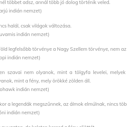
nél többet adsz, annál több jó dolog történik veled.
arjú indián nemzet)
ncs halál, csak világok változása.
uvamis indián nemzet)
föld legfelsőbb törvénye a Nagy Szellem törvénye, nem az
opi indián nemzet)
ten szavai nem olyanok, mint a tölgyfa levelei, melyek
yanok, mint a fény, mely örökké zölden áll.
ohawk indián nemzet)
kor a legendák megszűnnek, az álmok elmúlnak, nincs tö
óni indián nemzet)