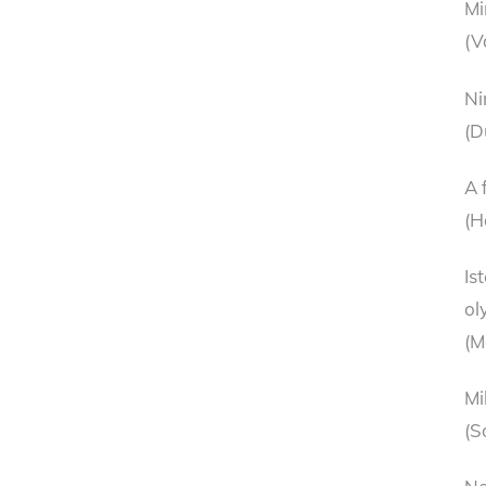
Mi
(V
Ni
(D
A 
(H
Is
ol
(M
Mi
(S