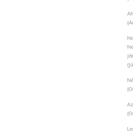
Ah
(A
Ne
Ne
Já
(J
Né
(O
Az
(O
Le