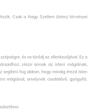
ozik. Csak a Nagy Szellem (Isten) törvényei
szépségre, és ne törődj az ellenkezőjével. Ez a
rtársaidhoz…része annak az isteni mágiának,
Ez segíteni fog abban, hogy mindig érezd Isten
teni mágiával, amelynek csodatévő, gyógyító,
üketíteni.