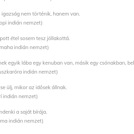
 igazság nem történik, hanem van.
opi indián nemzet)
pott étel sosem tesz jóllakottá.
maha indián nemzet)
nek egyik lába egy kenuban van, másik egy csónakban, bele
uszkaróra indián nemzet)
se ülj, mikor az idősek állnak.
rí indián nemzet)
ndenki a saját bírája.
ima indián nemzet)