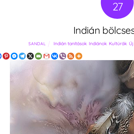
27
Indián bölcse
Indián tanítások
,
Indiánok
,
Kultúrák
,
Új
SANDAL