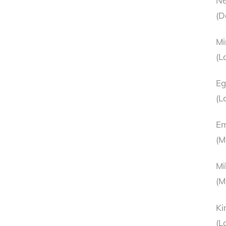
Ne
(D
Mi
(L
Eg
(L
Em
(M
Mi
(M
Ki
(L