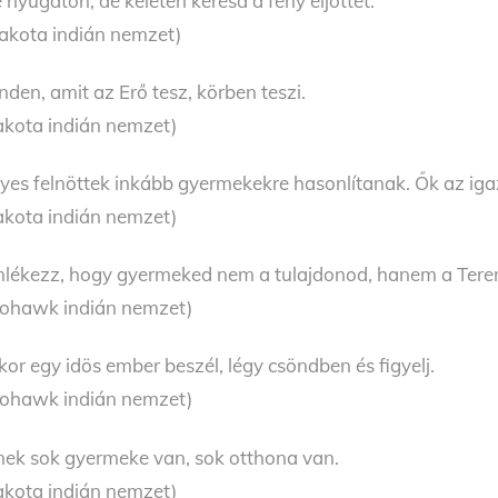
 nyugaton, de keleten keresd a fény eljöttét.
akota indián nemzet)
nden, amit az Erő tesz, körben teszi.
akota indián nemzet)
yes felnöttek inkább gyermekekre hasonlítanak. Ők az igaz
akota indián nemzet)
lékezz, hogy gyermeked nem a tulajdonod, hanem a Tere
ohawk indián nemzet)
kor egy idös ember beszél, légy csöndben és figyelj.
ohawk indián nemzet)
nek sok gyermeke van, sok otthona van.
akota indián nemzet)