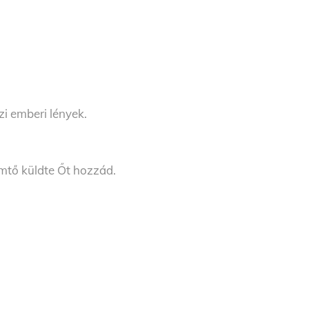
i emberi lények.
mtő küldte Őt hozzád.