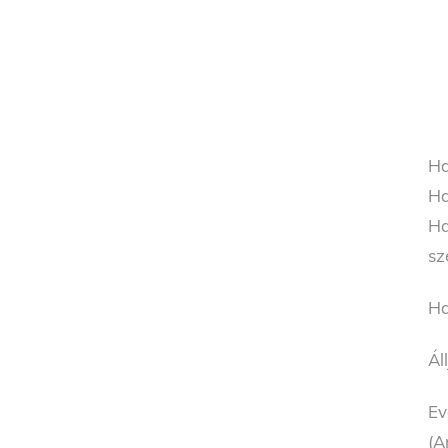
Ha
Ha
Ha
sz
Ha
Ál
Ev
(A