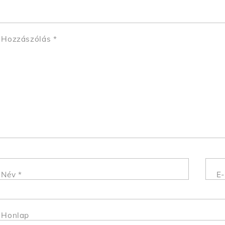
Hozzászólás
*
Név
*
E-
Honlap