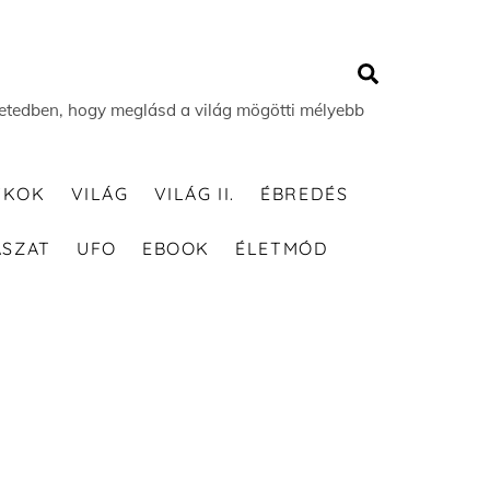
Search
 életedben, hogy meglásd a világ mögötti mélyebb
TKOK
VILÁG
VILÁG II.
ÉBREDÉS
ÁSZAT
UFO
EBOOK
ÉLETMÓD