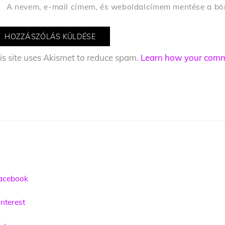
A nevem, e-mail címem, és weboldalcímem mentése a b
is site uses Akismet to reduce spam.
Learn how your comme
acebook
nterest