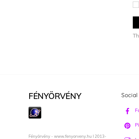
Th
FÉNYÖRVÉNY
Social
F
Pi
Fényörvény - www.fenyorveny.hu I 2013-