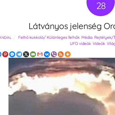
28
Látványos jelenség Oro
Felhő kukkoló/ Különleges felhők
,
Média
,
Rejtélyek/T
ANDAL
UFO videók
,
Videók
,
Vilá