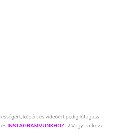
kességért, képért és videóért pedig látogass
Z
és
INSTAGRAMMUNKHOZ
is! Vagy iratkozz