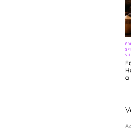
ÉR
SP
VI
F
Ho
a
V
Az