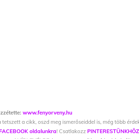
zzétette:
www.fenyorveny.hu
 tetszett a cikk, oszd meg ismerőseiddel is, még több érde
FACEBOOK oldalunkra
! Csatlakozz
PINTERESTÜNKHÖ