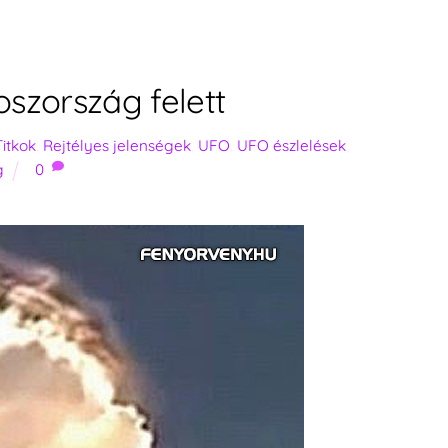
szország felett
itkok
,
Rejtélyes jelenségek
,
UFO
,
UFO észlelések
,
g
0