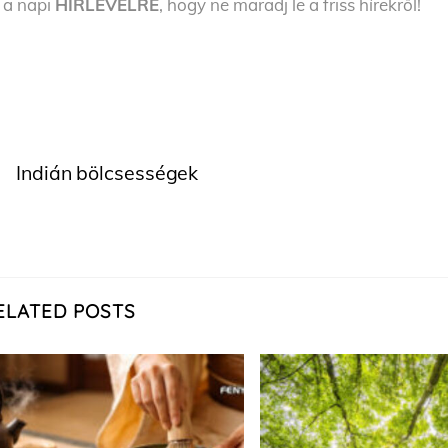
l a napi
HÍRLEVÉLRE
, hogy ne maradj le a friss hírekről!
Indián bölcsességek
ELATED POSTS