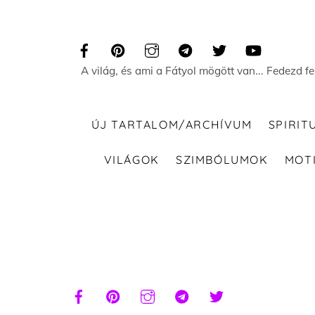
Skip
to
content
A világ, és ami a Fátyol mögött van... Fedezd f
ÚJ TARTALOM/ARCHÍVUM
SPIRIT
VILÁGOK
SZIMBÓLUMOK
MOT