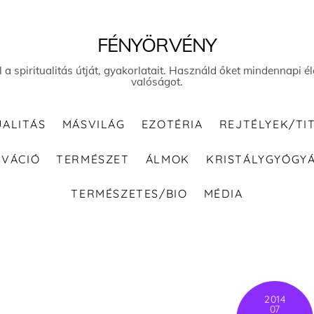
FÉNYÖRVÉNY
el a spiritualitás útját, gyakorlatait. Használd őket mindennapi
valóságot.
UALITÁS
MÁSVILÁG
EZOTÉRIA
REJTÉLYEK/TI
IVÁCIÓ
TERMÉSZET
ÁLMOK
KRISTÁLYGYÓGY
TERMÉSZETES/BIO
MÉDIA
2014
07