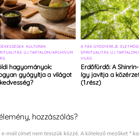
DEKESSÉGEK
,
KULTÚRÁK
,
A FÁK GYÓGYEREJE
,
ÉLETMÓD
IRITUALITÁS
,
ÚJ TARTALOM/ARCHÍVUM
,
SPIRITUALITÁS
,
ÚJ TARTALOM
LÁG
VILÁG
öldi hagyományok:
Erdőfürdő: A Shinrin
gyan gyógyítja a világot
így javítja a közérze
 kedvesség?
(1.rész)
élemény, hozzászólás?
 e-mail címet nem tesszük közzé.
A kötelező mezőket
*
kar