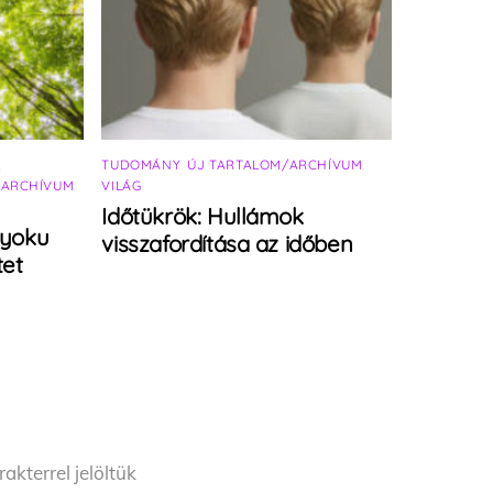
,
TUDOMÁNY
,
ÚJ TARTALOM/ARCHÍVUM
,
/ARCHÍVUM
,
VILÁG
Időtükrök: Hullámok
-yoku
visszafordítása az időben
tet
akterrel jelöltük