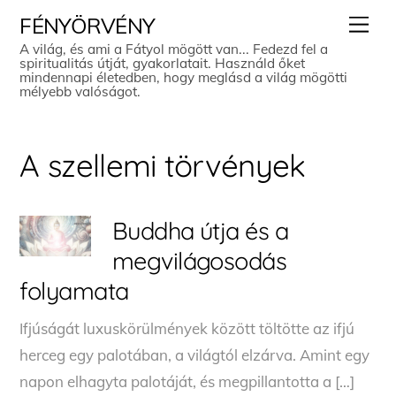
Skip
Men
FÉNYÖRVÉNY
to
A világ, és ami a Fátyol mögött van... Fedezd fel a
spiritualitás útját, gyakorlatait. Használd őket
content
mindennapi életedben, hogy meglásd a világ mögötti
mélyebb valóságot.
A szellemi törvények
Buddha útja és a
megvilágosodás
folyamata
Ifjúságát luxuskörülmények között töltötte az ifjú
herceg egy palotában, a világtól elzárva. Amint egy
napon elhagyta palotáját, és megpillantotta a […]