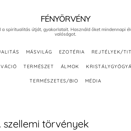
FÉNYÖRVÉNY
el a spiritualitás útját, gyakorlatait. Használd őket mindennapi
valóságot.
UALITÁS
MÁSVILÁG
EZOTÉRIA
REJTÉLYEK/TI
IVÁCIÓ
TERMÉSZET
ÁLMOK
KRISTÁLYGYÓGY
TERMÉSZETES/BIO
MÉDIA
 szellemi törvények