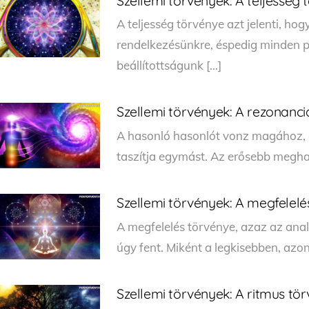
Szellemi törvények: A teljesség
A teljesség törvénye azt jelenti, hog
rendelkezésünkre, éspedig minden p
beállítottságunk […]
Szellemi törvények: A rezonanci
A hasonló hasonlót vonz magához, é
taszítja egymást. Az erősebb megh
Szellemi törvények: A megfelelé
A megfelelés törvénye, azaz az analóg
úgy fent. Miként a legkisebben, azo
Szellemi törvények: A ritmus tö