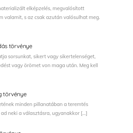
terializált elképzelés, megvalósított
m valamit, s az csak azután valósulhat meg.
dás törvénye
a sorsunkat, sikert vagy sikertelenséget,
edést vagy örömet von maga után. Meg kell
g törvénye
etének minden pillanatában a teremtés
t ad neki a választásra, ugyanakkor […]