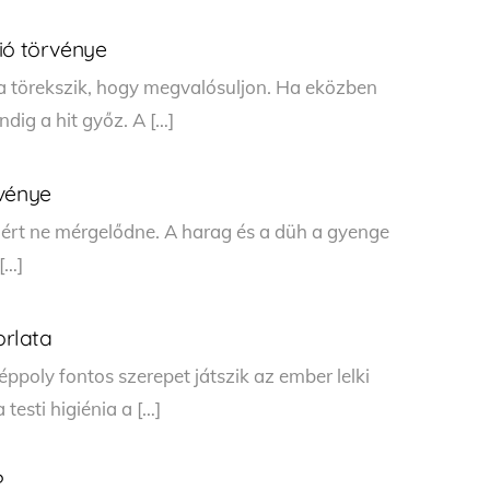
ió törvénye
a törekszik, hogy megvalósuljon. Ha eközben
ndig a hit győz. A […]
rvénye
iért ne mérgelődne. A harag és a düh a gyenge
[…]
orlata
éppoly fontos szerepet játszik az ember lelki
esti higiénia a […]
?