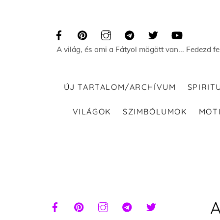
Skip
to
content
A világ, és ami a Fátyol mögött van... Fedezd f
ÚJ TARTALOM/ARCHÍVUM
SPIRIT
VILÁGOK
SZIMBÓLUMOK
MOT
A