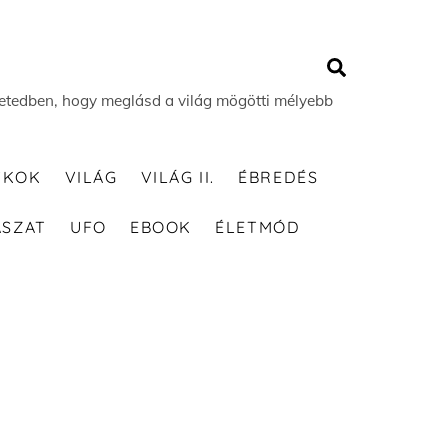
Search
 életedben, hogy meglásd a világ mögötti mélyebb
TKOK
VILÁG
VILÁG II.
ÉBREDÉS
ÁSZAT
UFO
EBOOK
ÉLETMÓD