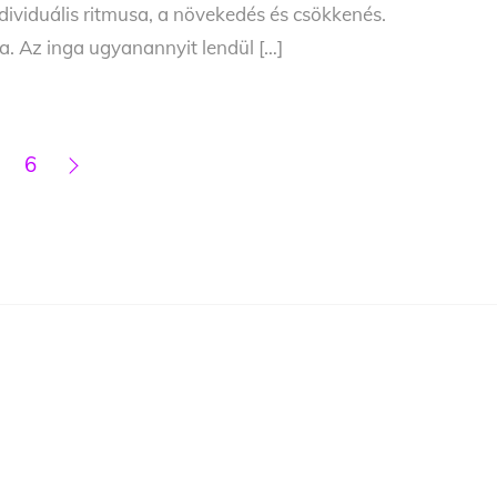
ividuális ritmusa, a növekedés és csökkenés.
 Az inga ugyanannyit lendül […]
6