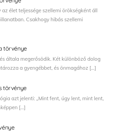
 törvénye
y az élet teljessége szellemi örökségként áll
illanatban. Csakhogy hibás szellemi
a törvénye
s általa megerősödik. Két különböző dolog
atározza a gyengébbet, és önmagához […]
s törvénye
ia azt jelenti: „Mint fent, úgy lent, mint lent,
nképpen […]
rvénye