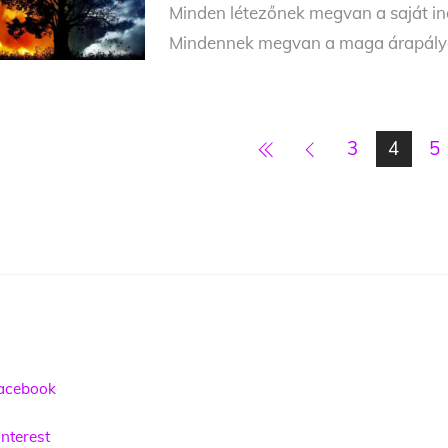
Minden létezőnek megvan a saját ind
Mindennek megvan a maga árapálya.
3
4
5
acebook
nterest