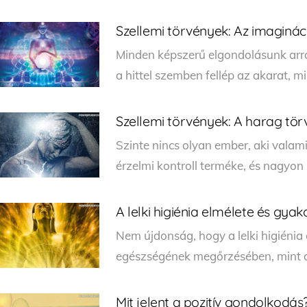
Szellemi törvények: Az imaginác
Minden képszerű elgondolásunk arr
a hittel szemben fellép az akarat, mi
Szellemi törvények: A harag tö
Szinte nincs olyan ember, aki valam
érzelmi kontroll terméke, és nagyon 
A lelki higiénia elmélete és gyak
Nem újdonság, hogy a lelki higiénia 
egészségének megőrzésében, mint a t
Mit jelent a pozitív gondolkodás