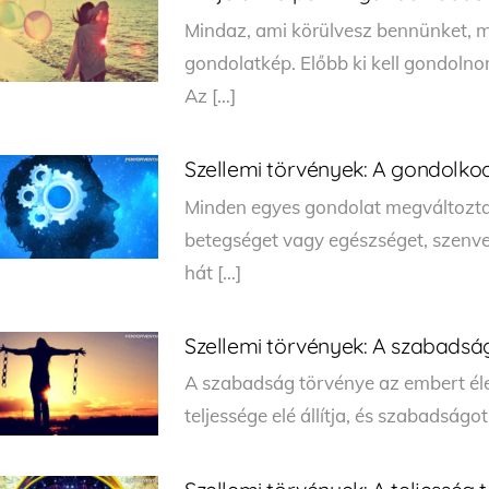
Mindaz, ami körülvesz bennünket, ma
gondolatkép. Előbb ki kell gondolno
Az […]
Szellemi törvények: A gondolko
Minden egyes gondolat megváltoztatj
betegséget vagy egészséget, szenv
hát […]
Szellemi törvények: A szabadsá
A szabadság törvénye az embert él
teljessége elé állítja, és szabadságo